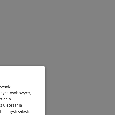
ywania i
danych osobowych,
etlania
az ulepszania
 i innych celach,