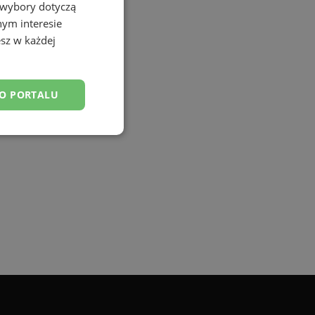
 wybory dotyczą
nym interesie
sz w każdej
DO PORTALU
esklasyfikowane
ane
owanie użytkownika i
j.