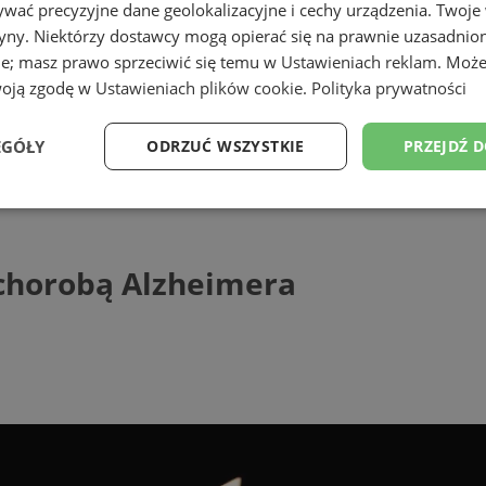
wać precyzyjne dane geolokalizacyjne i cechy urządzenia. Twoje
tryny. Niektórzy dostawcy mogą opierać się na prawnie uzasadnio
ie; masz prawo sprzeciwić się temu w
Ustawieniach reklam
. Może
woją zgodę w
Ustawieniach plików cookie
.
Polityka prywatności
EGÓŁY
ODRZUĆ WSZYSTKIE
PRZEJDŹ 
robą Alzheimera
Wydajność
Targetowanie
Funkcjonalność
Ni
 chorobą Alzheimera
ezbędne
Wydajność
Targetowanie
Funkcjonalność
Niesklasyfikow
ie umożliwiają korzystanie z podstawowych funkcji strony internetowej, takich jak log
Bez niezbędnych plików cookie nie można prawidłowo korzystać ze strony internetowe
Provider
/
Okres
Opis
Domena
przechowywania