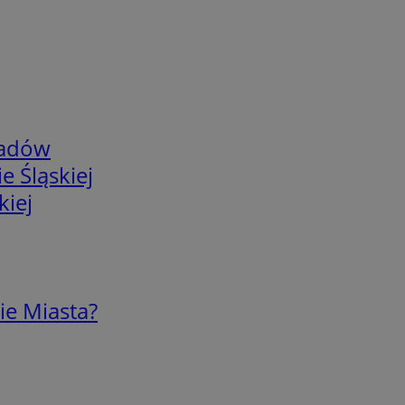
adów
e Śląskiej
kiej
ie Miasta?