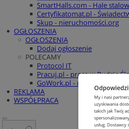
SmartHalls.com - Hale stalo
Certyfikatomat.pl - Świadec
Skup - nieruchomości.org
OGŁOSZENIA
OGŁOSZENIA
Dodaj ogłoszenie
POLECAMY
Protocol IT
Pracuj.pl - praca w Rudzie Ślą
GoWork.pl - oferty pracy
Odpowiedzia
REKLAMA
My i nasi partne
WSPÓŁPRACA
uzyskiwania dost
takich jak Twój a
spersonalizowanyc
usług.
Dostawcy s