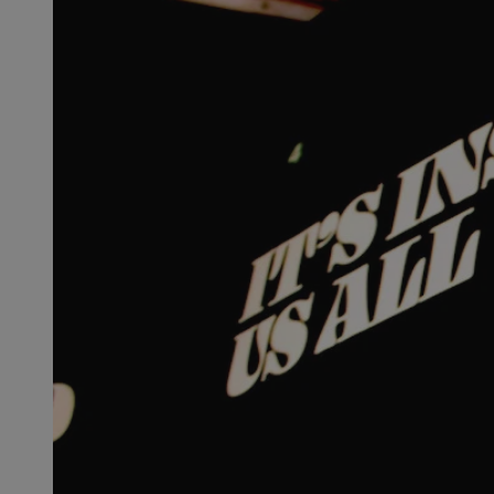
SessID
QeSessID
MvSessID
msToken
__cf_bm
__cf_bm
VISITOR_PRIVACY_
CookieScriptConse