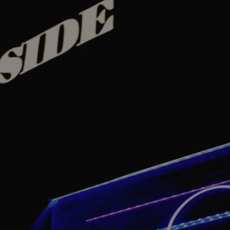
rudaslaska.com.pl
1 rok
Ten plik cookie przechowuje iden
rudaslaska.com.pl
1 rok
Ten plik cookie przechowuje iden
rudaslaska.com.pl
1 rok
Ten plik cookie przechowuje iden
.tiktok.com
1 tydzień 3 dni
Ten plik cookie jest używany do
uwierzytelniania i bezpieczeństw
użytkownicy pozostają zalogowan
zabezpieczone, jak poruszać się 
internetową lub interakcji z jej u
30 minut
Ten plik cookie służy do rozróżn
Cloudflare Inc.
Jest to korzystne dla strony int
.x.com
umożliwia tworzenie ważnych r
korzystania z jej witryny interne
29 minut 59
Ten plik cookie służy do rozróżn
Cloudflare Inc.
sekund
Jest to korzystne dla strony int
.twitter.com
umożliwia tworzenie ważnych r
korzystania z jej witryny interne
Polityce prywatności Google
METADATA
5 miesięcy 4
Ten plik cookie jest używany d
YouTube
tygodnie
zgody użytkownika i wyboru pry
.youtube.com
interakcji z witryną. Rejestruje 
zgody odwiedzającego na różne p
ustawienia prywatności, zapewni
preferencje zostaną uhonorowan
sesjach.
nt
4 tygodnie 2 dni
Ten plik cookie jest używany pr
CookieScript