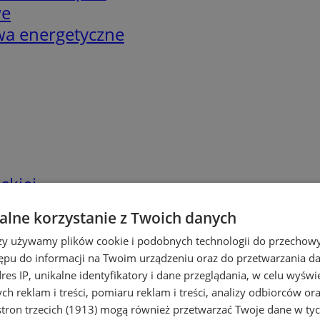
we
twa energetyczne
skiej
lne korzystanie z Twoich danych
rzy używamy plików cookie i podobnych technologii do przechow
ępu do informacji na Twoim urządzeniu oraz do przetwarzania 
dres IP, unikalne identyfikatory i dane przeglądania, w celu wyświ
h reklam i treści, pomiaru reklam i treści, analizy odbiorców or
tron trzecich (1913)
mogą również przetwarzać Twoje dane w tych