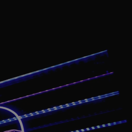
tyfikator sesji.
tyfikator sesji.
tyfikator sesji.
 celów
a, zapewniając, że
i, a ich dane są
przez witrynę
sług.
iania ludzi i botów.
ernetowej, ponieważ
aportów na temat
towej.
iania ludzi i botów.
ernetowej, ponieważ
aportów na temat
towej.
o przechowywania
watności dla ich
dane dotyczące
olityki i
ając, że ich
e w przyszłych
zez usługę Cookie-