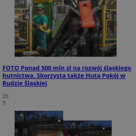
FOTO
Ponad 500 mln zł na rozwój śląskiego
hutnictwa. Skorzysta także Huta Pokój w
Rudzie Śląskiej
20
9