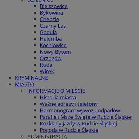
Bielszowice
Bykowina
Chebzie
Czarny Las
Godula
Halemba
Kochłowice
Nowy Bytom
Orzegów
Ruda
Wirek
KRYMINALNE
MIASTO
INFORMACJE O MIEŚCIE
Historia miasta
Ważne adresy i telefony
Harmonogram wywozu odpadów
Parafie i Msze Święte w Rudzie Śląskiej
Rozkłady jazdy w Rudzie Śląskiej
Pogoda w Rudzie Śląskiej
ADMINISTRACJA