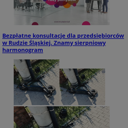
Bezpłatne konsultacje dla przedsiębiorców
w Rudzie Śląskiej. Znamy sierpniowy
harmonogram