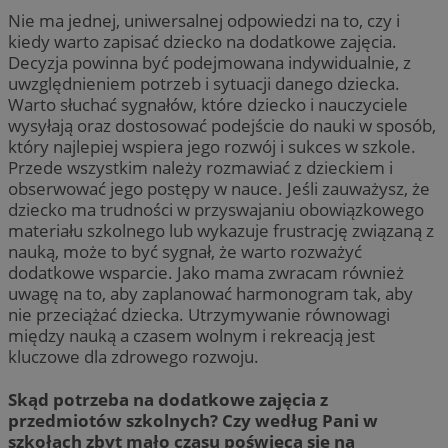
Nie ma jednej, uniwersalnej odpowiedzi na to, czy i
kiedy warto zapisać dziecko na dodatkowe zajęcia.
Decyzja powinna być podejmowana indywidualnie, z
uwzględnieniem potrzeb i sytuacji danego dziecka.
Warto słuchać sygnałów, które dziecko i nauczyciele
wysyłają oraz dostosować podejście do nauki w sposób,
który najlepiej wspiera jego rozwój i sukces w szkole.
Przede wszystkim należy rozmawiać z dzieckiem i
obserwować jego postępy w nauce. Jeśli zauważysz, że
dziecko ma trudności w przyswajaniu obowiązkowego
materiału szkolnego lub wykazuje frustrację związaną z
nauką, może to być sygnał, że warto rozważyć
dodatkowe wsparcie. Jako mama zwracam również
uwagę na to, aby zaplanować harmonogram tak, aby
nie przeciążać dziecka. Utrzymywanie równowagi
między nauką a czasem wolnym i rekreacją jest
kluczowe dla zdrowego rozwoju.
Skąd potrzeba na dodatkowe zajęcia z
przedmiotów szkolnych? Czy według Pani w
szkołach zbyt mało czasu poświęca się na