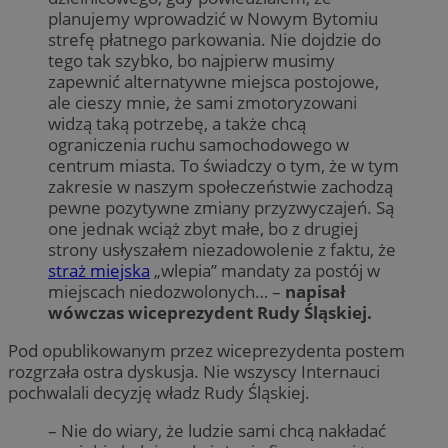
planujemy wprowadzić w Nowym Bytomiu
strefę płatnego parkowania. Nie dojdzie do
tego tak szybko, bo najpierw musimy
zapewnić alternatywne miejsca postojowe,
ale cieszy mnie, że sami zmotoryzowani
widzą taką potrzebę, a także chcą
ograniczenia ruchu samochodowego w
centrum miasta. To świadczy o tym, że w tym
zakresie w naszym społeczeństwie zachodzą
pewne pozytywne zmiany przyzwyczajeń. Są
one jednak wciąż zbyt małe, bo z drugiej
strony usłyszałem niezadowolenie z faktu, że
straż miejska
„wlepia” mandaty za postój w
miejscach niedozwolonych… –
napisał
wówczas wiceprezydent Rudy Śląskiej.
Pod opublikowanym przez wiceprezydenta postem
rozgrzała ostra dyskusja. Nie wszyscy Internauci
pochwalali decyzję władz Rudy Śląskiej.
– Nie do wiary, że ludzie sami chcą nakładać