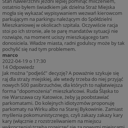
Stan nawierzchni jezdni lepiej pominąć milczeniem,
ostatnio byłem świadkiem jak dzielna Straż Miejska
mogła się wykazać wypisywaniem wezwań kierowcom
parkującym na parkingu należącym do Spółdzielni
Mieszkaniowej w okolicach szpitala. Oczywiście racja
stoi po ich stronie, ale te parę mandatów sytuacji nie
rozwiąże, na moment uciszy mieszkającego tam
donosiciela. Władze miasta, radni godulscy może by tak
pochylić się nad tym problemem.
marco
2022-04-19 o 17:30
14
Odpowiedz
Jak można "podjeść" decyzję? A poważnie szykuje się
raj dla straży miejskiej, ale wtedy trzeba do niej przyjąć
nowych 500 pasibrzuchów, dla których to najłatwiejsza
forma "dopomożenia" mieszkańcowi. Ruda Śląska to
nie Warszawa czy Katowice, żeby ją poobstawiać
parkomatami. Do kolejnych idiotyzmów proponuję
parkomaty na Wirku albo na Starej Bykowinie. Zamiast
myślenia pokomunistycznego, czyli zakazy zakazy kary
kary (włącznie z rozstrzeliwaniem na miejscu
wykroczenia) trzeba rozejrzeć się za nowymi miejscami