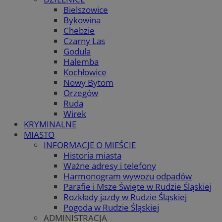
Bielszowice
Bykowina
Chebzie
Czarny Las
Godula
Halemba
Kochłowice
Nowy Bytom
Orzegów
Ruda
Wirek
KRYMINALNE
MIASTO
INFORMACJE O MIEŚCIE
Historia miasta
Ważne adresy i telefony
Harmonogram wywozu odpadów
Parafie i Msze Święte w Rudzie Śląskiej
Rozkłady jazdy w Rudzie Śląskiej
Pogoda w Rudzie Śląskiej
ADMINISTRACJA