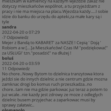
mieszkam w kamienicy na każdym wjeździe zakaz nie
dotyczy mieszkańców wspólnot, a tu przyjeżdżam z
pracy i nie ma miejsca na placu.Wjezdza każdy....I sobie
idzie do banku do urzędu do apteki,za małe kary są i
tyle
sandra
2022-04-20 o 07:29
-7
Odpowiedz
Mejer z Bandą to KABARET' za NASZE ! Cepią ' Doją '
Robiom a w [...]a Mieszkańców! Czas IM "podziękować"
za USŁUGI' tzn."posadzić" na dłużej !
boluś
2022-04-20 o 03:59
11
Odpowiedz
No chore..Nowy Bytom to dzielnica tranzytowa ktora
jeździ sie do innych dzielnic a nie centrum gdzie mozna
zamknac drogi bo komus ruch przeszkadza..no
chore..tam nie ma gdzie parkowac juz teraz a potem to
juz wcale..nie kazdy jest zdrowy ze moze z odleglych
dzielnic busem przyjechac a zaparkowac musi by
sprawy załatwic..
olomanolo