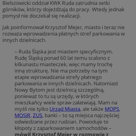
Bielszowicki oddział KWK Ruda zatrudnia setki
górników, którzy dojeżdżają do pracy. Wtedy jednak
pomysł nie doczekał się realizacji.
Jak poinformował Krzysztof Mejer, miasto i teraz nie
rozważa wprowadzenia płatnych stref parkowania w
innych dzielnicach.
– Ruda Śląska jest miastem specyficznym.
Rudę Śląską ponad 60 lat temu scalono z
kilkunastu miasteczek, więc mamy trochę
inną strukturę. Nie ma potrzeby na tym
etapie wprowadzania strefy płatnego
parkowania w innych dzielnicach. Natomiast
Nowy Bytom jest dzielnicą szczególną,
ponieważ to tu są urzędy, w których
mieszkańcy wiele spraw załatwiają. Mam na
myśli nie tylko
Urząd Miasta
, ale także
MOPS
,
MOSiR
,
ZUS
, banki – to są miejsca najczęściej
odwiedzane przez rudzian. Powoduje to
kłopoty z zaparkowaniem samochodów –
mówił Krzysztof Mejer w rozmowie z