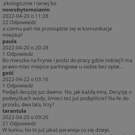
,ekologicznie i taniej bo
nowobytomoianin
2022-04-20 o 11:28
22
Odpowiedz
a czemu pań nie przesiądzie się w komunikacje
miejska?
paula
2022-04-20 o 20:28
1
Odpowiedz
Bo mieszka na Frynie i jezdzi do pracy gdzie indziej?i ma
prawo miec miejsce parkingowe u siebie bez oplat...
gość
2022-04-22 o 03:16
1
Odpowiedz
Podjęli decyzję juz dawno. No, jak każdą inną. Decyzję o
podwyżkach wody, śmieci też już podjęliście? Na ile do
przodu, dwa lata, trzy?
tarantula
2022-04-20 o 09:26
21
Odpowiedz
W końcu, bo to już jakaś paranoja co się dzieje,