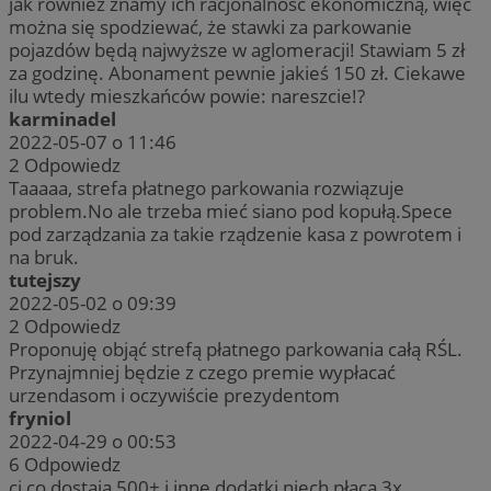
jak również znamy ich racjonalność ekonomiczną, więc
można się spodziewać, że stawki za parkowanie
pojazdów będą najwyższe w aglomeracji! Stawiam 5 zł
za godzinę. Abonament pewnie jakieś 150 zł. Ciekawe
ilu wtedy mieszkańców powie: nareszcie!?
karminadel
2022-05-07 o 11:46
2
Odpowiedz
Taaaaa, strefa płatnego parkowania rozwiązuje
problem.No ale trzeba mieć siano pod kopułą.Spece
pod zarządzania za takie rządzenie kasa z powrotem i
na bruk.
tutejszy
2022-05-02 o 09:39
2
Odpowiedz
Proponuję objąć strefą płatnego parkowania całą RŚL.
Przynajmniej będzie z czego premie wypłacać
urzendasom i oczywiście prezydentom
fryniol
2022-04-29 o 00:53
6
Odpowiedz
ci co dostają 500+ i inne dodatki niech płacą 3x