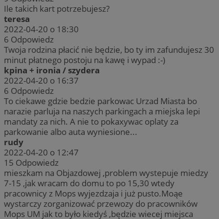
Ile takich kart potrzebujesz?
teresa
2022-04-20 o 18:30
6
Odpowiedz
Twoja rodzina płacić nie będzie, bo ty im zafundujesz 30
minut płatnego postoju na kawę i wypad :-)
kpina + ironia / szydera
2022-04-20 o 16:37
6
Odpowiedz
To ciekawe gdzie bedzie parkowac Urzad Miasta bo
narazie parluja na naszych parkingach a miejska lepi
mandaty za nich. A nie to pokaxywac oplaty za
parkowanie albo auta wyniesione...
rudy
2022-04-20 o 12:47
15
Odpowiedz
mieszkam na Objazdowej ,problem wystepuje miedzy
7-15 ,jak wracam do domu to po 15,30 wtedy
pracownicy z Mops wyjezdzaja i już pusto.Moąe
wystarczy zorganizować przewozy do pracowników
Mops UM jak to było kiedyś ,będzie wiecej miejsca