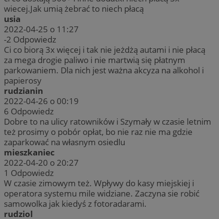
wiecej.Jak umią żebrać to niech płacą
usia
2022-04-25 o 11:27
-2
Odpowiedz
Ci co biorą 3x więcej i tak nie jeżdżą autami i nie płacą
za mega drogie paliwo i nie martwią się płatnym
parkowaniem. Dla nich jest ważna akcyza na alkohol i
papierosy
rudzianin
2022-04-26 o 00:19
6
Odpowiedz
Dobre to na ulicy ratowników i Szymały w czasie letnim
też prosimy o pobór opłat, bo nie raz nie ma gdzie
zaparkować na własnym osiedlu
mieszkaniec
2022-04-20 o 20:27
1
Odpowiedz
W czasie zimowym też. Wpływy do kasy miejskiej i
operatora systemu mile widziane. Zaczyna sie robić
samowolka jak kiedyś z fotoradarami.
rudziol