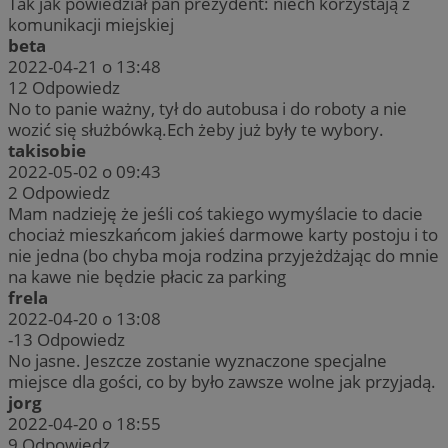
Tak jak powiedział pan prezydent: niech korzystają z
komunikacji miejskiej
beta
2022-04-21 o 13:48
12
Odpowiedz
No to panie ważny, tył do autobusa i do roboty a nie
wozić się służbówką.Ech żeby już były te wybory.
takisobie
2022-05-02 o 09:43
2
Odpowiedz
Mam nadzieję że jeśli coś takiego wymyślacie to dacie
chociaż mieszkańcom jakieś darmowe karty postoju i to
nie jedna (bo chyba moja rodzina przyjeżdżając do mnie
na kawe nie będzie płacic za parking
frela
2022-04-20 o 13:08
-13
Odpowiedz
No jasne. Jeszcze zostanie wyznaczone specjalne
miejsce dla gości, co by było zawsze wolne jak przyjadą.
jorg
2022-04-20 o 18:55
9
Odpowiedz