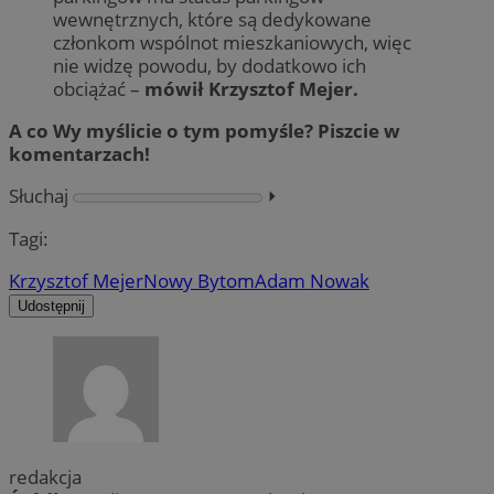
wewnętrznych, które są dedykowane
członkom wspólnot mieszkaniowych, więc
nie widzę powodu, by dodatkowo ich
obciążać –
mówił Krzysztof Mejer.
A co Wy myślicie o tym pomyśle? Piszcie w
komentarzach!
Słuchaj
⏵︎
Tagi:
Krzysztof Mejer
Nowy Bytom
Adam Nowak
Udostępnij
redakcja