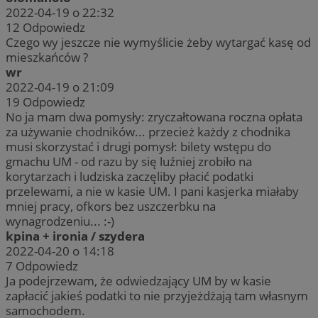
2022-04-19 o 22:32
12
Odpowiedz
Czego wy jeszcze nie wymyślicie żeby wytargać kasę od
mieszkańców ?
wr
2022-04-19 o 21:09
19
Odpowiedz
No ja mam dwa pomysły: zryczałtowana roczna opłata
za używanie chodników... przecież każdy z chodnika
musi skorzystać i drugi pomysł: bilety wstępu do
gmachu UM - od razu by się luźniej zrobiło na
korytarzach i ludziska zaczęliby płacić podatki
przelewami, a nie w kasie UM. I pani kasjerka miałaby
mniej pracy, ofkors bez uszczerbku na
wynagrodzeniu... :-)
kpina + ironia / szydera
2022-04-20 o 14:18
7
Odpowiedz
Ja podejrzewam, że odwiedzający UM by w kasie
zapłacić jakieś podatki to nie przyjeżdżają tam własnym
samochodem.