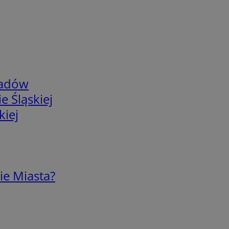
adów
e Śląskiej
kiej
ie Miasta?