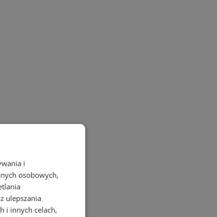
ywania i
danych osobowych,
etlania
az ulepszania
 i innych celach,