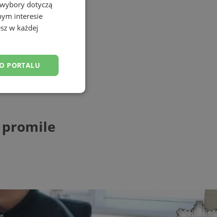
 wybory dotyczą
nym interesie
sz w każdej
DO PORTALU
esklasyfikowane
 promile
ane
owanie użytkownika i
j.