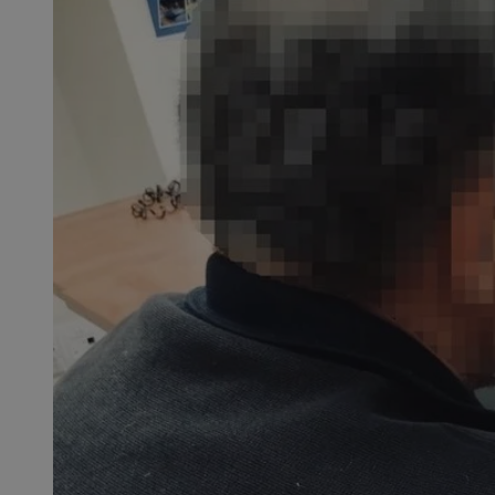
SessID
QeSessID
MvSessID
CookieScriptConse
VISITOR_PRIVACY_
msToken
Provider
Nazwa
Domena
Nazwa