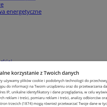
we
twa energetyczne
skiej
lne korzystanie z Twoich danych
rzy używamy plików cookie i podobnych technologii do przechow
ępu do informacji na Twoim urządzeniu oraz do przetwarzania 
dres IP, unikalne identyfikatory i dane przeglądania, w celu wyświ
h reklam i treści, pomiaru reklam i treści, analizy odbiorców or
tron trzecich (1874)
mogą również przetwarzać Twoje dane w tych