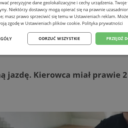
wać precyzyjne dane geolokalizacyjne i cechy urządzenia. Twoje
tryny. Niektórzy dostawcy mogą opierać się na prawnie uzasadnio
ie; masz prawo sprzeciwić się temu w
Ustawieniach reklam
. Może
woją zgodę w
Ustawieniach plików cookie
.
Polityka prywatności
ąskiej
EGÓŁY
ODRZUĆ WSZYSTKIE
PRZEJDŹ 
dę. Kierowca miał prawie 2 promile
Wydajność
Targetowanie
Funkcjonalność
Ni
ą jazdę. Kierowca miał prawie 2
ezbędne
Wydajność
Targetowanie
Funkcjonalność
Niesklasyfikow
ie umożliwiają korzystanie z podstawowych funkcji strony internetowej, takich jak log
Bez niezbędnych plików cookie nie można prawidłowo korzystać ze strony internetowe
Provider
/
Okres
Opis
Domena
przechowywania