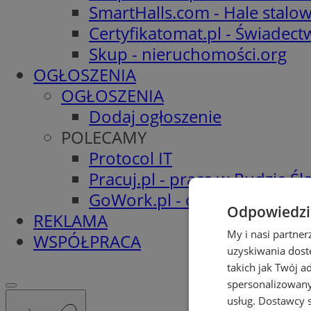
SmartHalls.com - Hale stalo
Certyfikatomat.pl - Świadec
Skup - nieruchomości.org
OGŁOSZENIA
OGŁOSZENIA
Dodaj ogłoszenie
POLECAMY
Protocol IT
Pracuj.pl - praca w Rudzie Ślą
GoWork.pl - oferty pracy
Odpowiedzia
REKLAMA
My i nasi partne
WSPÓŁPRACA
uzyskiwania dost
takich jak Twój a
spersonalizowanyc
usług.
Dostawcy s