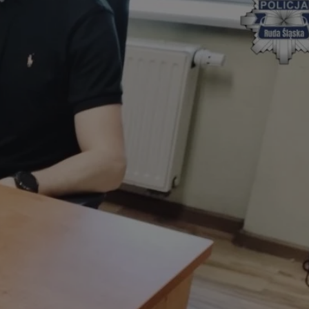
tyfikator sesji.
tyfikator sesji.
tyfikator sesji.
zez usługę Cookie-
eferencji
a pliki cookie. Jest
Cookie-Script.com
o przechowywania
watności dla ich
dane dotyczące
olityki i
ając, że ich
e w przyszłych
 celów
a, zapewniając, że
i, a ich dane są
przez witrynę
sług.