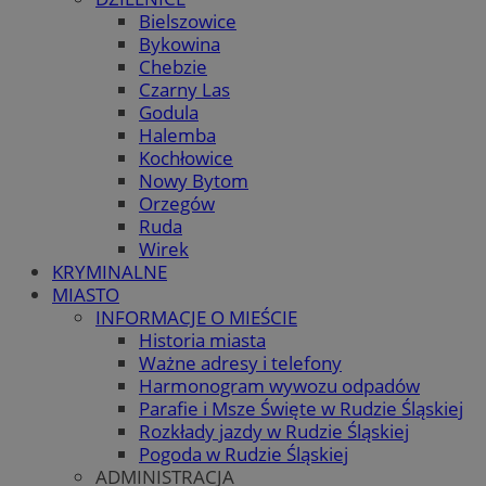
Bielszowice
Bykowina
Chebzie
Czarny Las
Godula
Halemba
Kochłowice
Nowy Bytom
Orzegów
Ruda
Wirek
KRYMINALNE
MIASTO
INFORMACJE O MIEŚCIE
Historia miasta
Ważne adresy i telefony
Harmonogram wywozu odpadów
Parafie i Msze Święte w Rudzie Śląskiej
Rozkłady jazdy w Rudzie Śląskiej
Pogoda w Rudzie Śląskiej
ADMINISTRACJA