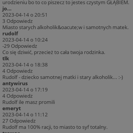
urodzieniu bo to co piszecz to jestes czystym GŁĄBIEM.
jo...
2023-04-14 o 20:51
3
Odpowiedz
Miasto starych alkoholik&oacute;w i samotnych matek.
rudolf
2023-04-14 o 10:24
-29
Odpowiedz
Co się dziwić, przecież to cała twoja rodzinka.
tlk
2023-04-14 o 18:38
4
Odpowiedz
Rudolf - dziecko samotnej matki i stary alkoholik... :-)
antywirus
2023-04-14 o 17:19
4
Odpowiedz
Rudolf ile masz promili
emeryt
2023-04-14 o 11:12
27
Odpowiedz
Rudolf ma 100% racji, to miasto to syf totalny.