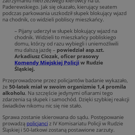
zatrzymaniu nietrzeźwego kierowcy na ul.
Paderewskiego. Jak się okazało, kierujący seatem
podczas parkowania uszkodził słupek blokujący wjazd
na chodnik, co widzieli pobliscy mieszkańcy.
– Pijany uderzył w słupek blokujący wjazd na
chodnik. Widzieli to mieszkańcy pobliskiego
domu, którzy od razu wybiegli i uniemożliwili
mu dalszą jazdę –
powiedział asp.szt.
Arkadiusz Ciozak, oficer prasowy
Komendy Miejskiej Policji
w Rudzie
Śląskiej.
Przeprowadzone przez policjantów badanie wykazało,
że
50-latek miał w swoim organizmie 1,4 promila
alkoholu
. Na szczęście jedynymi ofiarami tego
zdarzenia są słupek i samochód. Dzięki szybkiej reakcji
świadków nikomu nic się nie stało.
Sprawa zostanie skierowana do sądu. Postępowanie
prowadzą
policjanci
z IV Komisariatu Policji w Rudzie
Śląskiej i 50-latkowi zostaną postawione zarzuty.