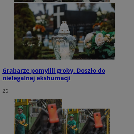
Grabarze pomylili groby. Doszło do
nielegalnej ekshumacji
26