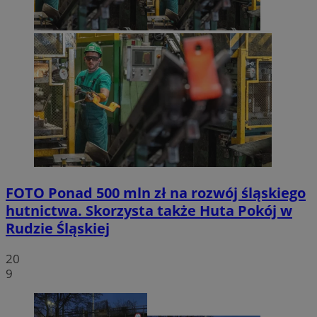
FOTO
Ponad 500 mln zł na rozwój śląskiego
hutnictwa. Skorzysta także Huta Pokój w
Rudzie Śląskiej
20
9