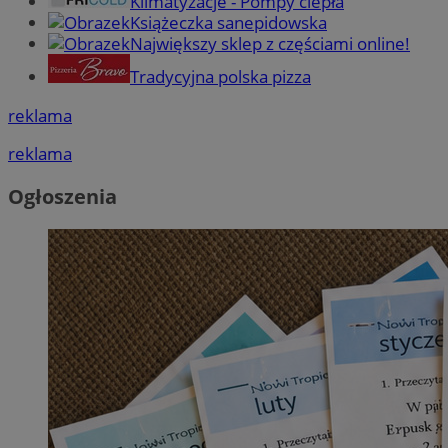
Klimatyzacje - Pompy ciepła
Książeczka sanepidowska
Największy sklep z częściami online!
Tradycyjna polska pizza
reklama
reklama
Ogłoszenia