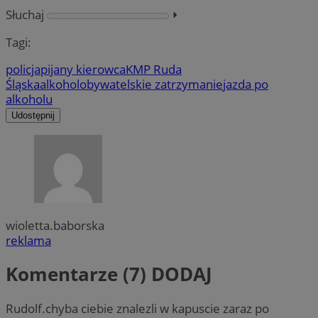
Słuchaj
⏵︎
Tagi:
policja
pijany kierowca
KMP Ruda
Śląska
alkohol
obywatelskie zatrzymanie
jazda po
alkoholu
Udostępnij
wioletta.baborska
reklama
Komentarze (7)
DODAJ
Rudolf.chyba ciebie znalezli w kapuscie zaraz po