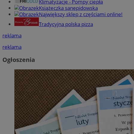
Klimatyzacje - Pompy ciepła
Książeczka sanepidowska
Największy sklep z częściami online!
Tradycyjna polska pizza
reklama
reklama
Ogłoszenia