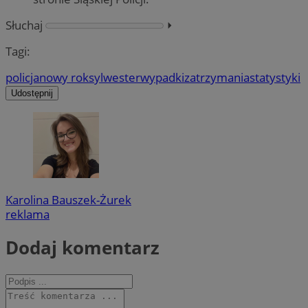
Słuchaj
⏵︎
Tagi:
policja
nowy rok
sylwester
wypadki
zatrzymania
statystyki
Udostępnij
Karolina Bauszek-Żurek
reklama
Dodaj komentarz