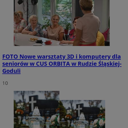
FOTO
Nowe warsztaty 3D i komputery dla
seniorów w CUS ORBITA w Rudzie Śląskiej-
Goduli
10