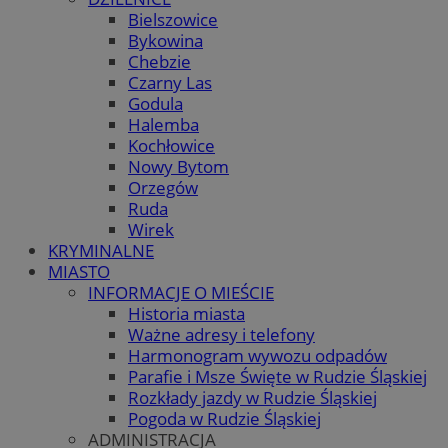
Bielszowice
Bykowina
Chebzie
Czarny Las
Godula
Halemba
Kochłowice
Nowy Bytom
Orzegów
Ruda
Wirek
KRYMINALNE
MIASTO
INFORMACJE O MIEŚCIE
Historia miasta
Ważne adresy i telefony
Harmonogram wywozu odpadów
Parafie i Msze Święte w Rudzie Śląskiej
Rozkłady jazdy w Rudzie Śląskiej
Pogoda w Rudzie Śląskiej
ADMINISTRACJA