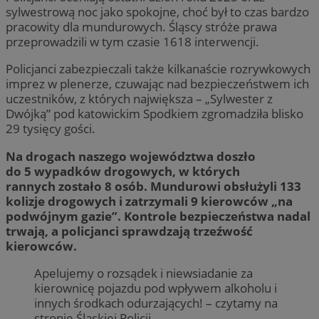
sylwestrową noc jako spokojne, choć był to czas bardzo
pracowity dla mundurowych. Śląscy stróże prawa
przeprowadzili w tym czasie 1618 interwencji.
Policjanci zabezpieczali także kilkanaście rozrywkowych
imprez w plenerze, czuwając nad bezpieczeństwem ich
uczestników, z których największa – „Sylwester z
Dwójką” pod katowickim Spodkiem zgromadziła blisko
29 tysięcy gości.
Na drogach naszego województwa doszło
do 5 wypadków drogowych, w których
rannych zostało 8 osób. Mundurowi obsłużyli 133
kolizje drogowych i zatrzymali 9 kierowców „na
podwójnym gazie”. Kontrole bezpieczeństwa nadal
trwają, a policjanci sprawdzają trzeźwość
kierowców.
Apelujemy o rozsądek i niewsiadanie za
kierownicę pojazdu pod wpływem alkoholu i
innych środkach odurzających! – czytamy na
stronie Śląskiej Policji.