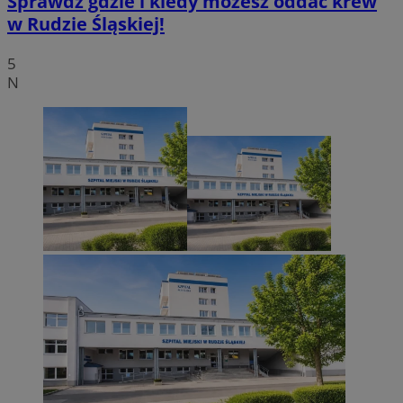
Sprawdź gdzie i kiedy możesz oddać krew
w Rudzie Śląskiej!
5
N