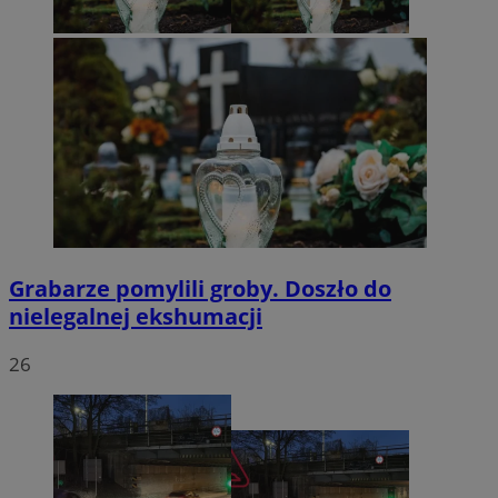
Grabarze pomylili groby. Doszło do
nielegalnej ekshumacji
26