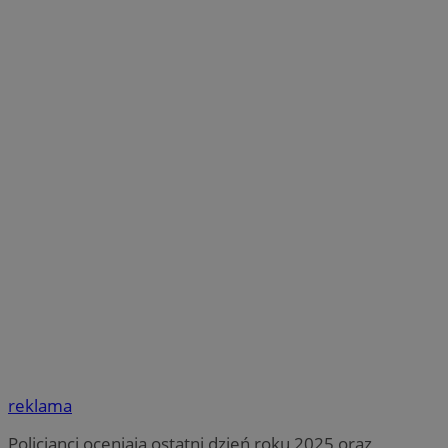
reklama
Policjanci oceniają ostatni dzień roku 2025 oraz