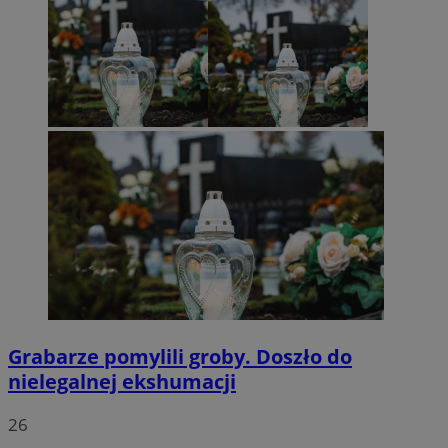
Grabarze pomylili groby. Doszło do
nielegalnej ekshumacji
26