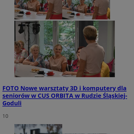
FOTO
Nowe warsztaty 3D i komputery dla
seniorów w CUS ORBITA w Rudzie Śląskiej-
Goduli
10