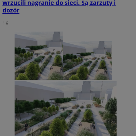
wrzucili nagranie do sieci. Są zarzuty i
dozór
16