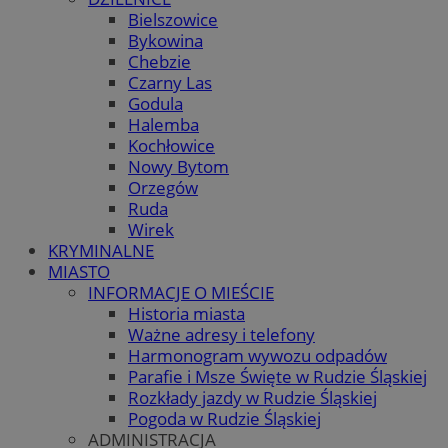
Bielszowice
Bykowina
Chebzie
Czarny Las
Godula
Halemba
Kochłowice
Nowy Bytom
Orzegów
Ruda
Wirek
KRYMINALNE
MIASTO
INFORMACJE O MIEŚCIE
Historia miasta
Ważne adresy i telefony
Harmonogram wywozu odpadów
Parafie i Msze Święte w Rudzie Śląskiej
Rozkłady jazdy w Rudzie Śląskiej
Pogoda w Rudzie Śląskiej
ADMINISTRACJA