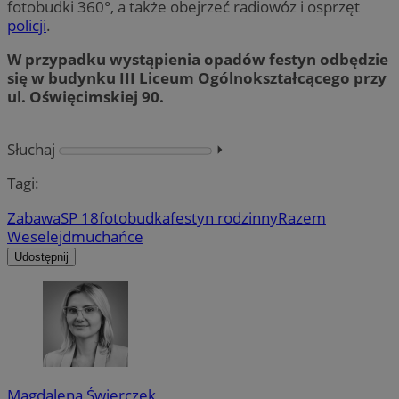
fotobudki 360°, a także obejrzeć radiowóz i osprzęt
policji
.
W przypadku wystąpienia opadów festyn odbędzie
się w budynku III Liceum Ogólnokształcącego przy
ul. Oświęcimskiej 90.
Słuchaj
⏵︎
Tagi:
Zabawa
SP 18
fotobudka
festyn rodzinny
Razem
Weselej
dmuchańce
Udostępnij
Magdalena Świerczek