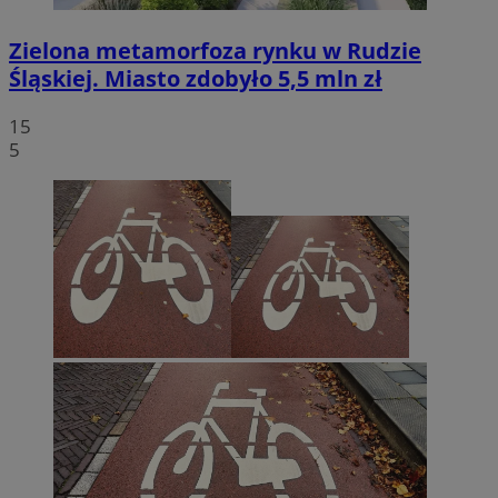
Zielona metamorfoza rynku w Rudzie
Śląskiej. Miasto zdobyło 5,5 mln zł
15
5