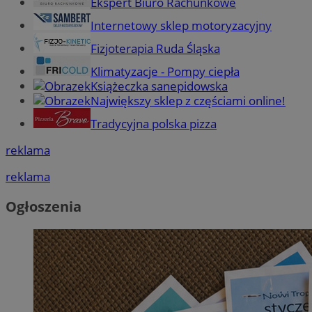
Ekspert Biuro Rachunkowe
Internetowy sklep motoryzacyjny
Fizjoterapia Ruda Śląska
Klimatyzacje - Pompy ciepła
Książeczka sanepidowska
Największy sklep z częściami online!
Tradycyjna polska pizza
reklama
reklama
Ogłoszenia