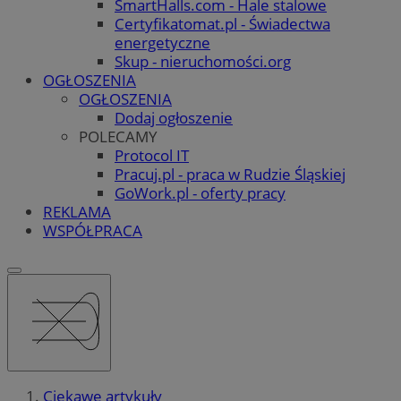
SmartHalls.com - Hale stalowe
Certyfikatomat.pl - Świadectwa
energetyczne
Skup - nieruchomości.org
OGŁOSZENIA
OGŁOSZENIA
Dodaj ogłoszenie
POLECAMY
Protocol IT
Pracuj.pl - praca w Rudzie Śląskiej
GoWork.pl - oferty pracy
REKLAMA
WSPÓŁPRACA
Ciekawe artykuły