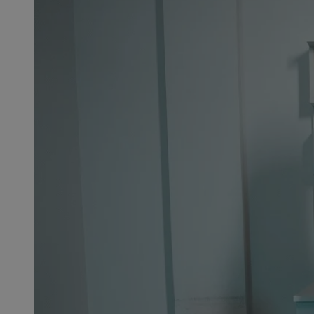
SessID
QeSessID
MvSessID
msToken
__cf_bm
__cf_bm
VISITOR_PRIVACY_
CookieScriptConse