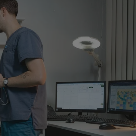
tyfikator sesji.
tyfikator sesji.
tyfikator sesji.
 celów
a, zapewniając, że
i, a ich dane są
przez witrynę
sług.
iania ludzi i botów.
ernetowej, ponieważ
aportów na temat
towej.
iania ludzi i botów.
ernetowej, ponieważ
aportów na temat
towej.
o przechowywania
watności dla ich
dane dotyczące
olityki i
ając, że ich
e w przyszłych
zez usługę Cookie-