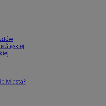
adów
e Śląskiej
kiej
ie Miasta?