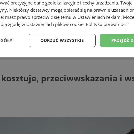
wać precyzyjne dane geolokalizacyjne i cechy urządzenia. Twoje
tryny. Niektórzy dostawcy mogą opierać się na prawnie uzasadnio
ie; masz prawo sprzeciwić się temu w
Ustawieniach reklam
. Może
woją zgodę w
Ustawieniach plików cookie
.
Polityka prywatności
EGÓŁY
ODRZUĆ WSZYSTKIE
PRZEJDŹ 
ztuje, przeciwwskazania i wskazania do j
Wydajność
Targetowanie
Funkcjonalność
Ni
 kosztuje, przeciwwskazania i 
ezbędne
Wydajność
Targetowanie
Funkcjonalność
Niesklasyfikow
ie umożliwiają korzystanie z podstawowych funkcji strony internetowej, takich jak log
Bez niezbędnych plików cookie nie można prawidłowo korzystać ze strony internetowe
Provider
/
Okres
Opis
Domena
przechowywania