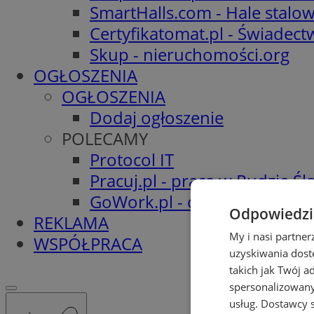
SmartHalls.com - Hale stalo
Certyfikatomat.pl - Świadec
Skup - nieruchomości.org
OGŁOSZENIA
OGŁOSZENIA
Dodaj ogłoszenie
POLECAMY
Protocol IT
Pracuj.pl - praca w Rudzie Ślą
GoWork.pl - oferty pracy
Odpowiedzia
REKLAMA
My i nasi partne
WSPÓŁPRACA
uzyskiwania dost
takich jak Twój a
spersonalizowanyc
usług.
Dostawcy s