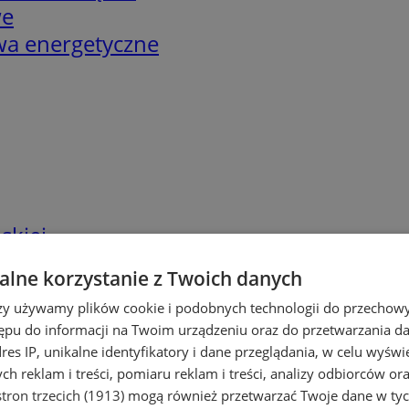
we
twa energetyczne
skiej
lne korzystanie z Twoich danych
rzy używamy plików cookie i podobnych technologii do przechow
ępu do informacji na Twoim urządzeniu oraz do przetwarzania 
dres IP, unikalne identyfikatory i dane przeglądania, w celu wyświ
h reklam i treści, pomiaru reklam i treści, analizy odbiorców or
tron trzecich (1913)
mogą również przetwarzać Twoje dane w tych