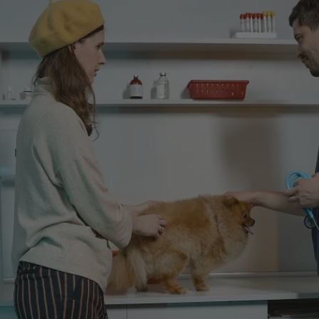
rudaslaska.com.pl
1 rok
Ten plik cookie przechowuje iden
rudaslaska.com.pl
1 rok
Ten plik cookie przechowuje iden
rudaslaska.com.pl
1 rok
Ten plik cookie przechowuje iden
.tiktok.com
1 tydzień 3 dni
Ten plik cookie jest używany do
uwierzytelniania i bezpieczeństw
użytkownicy pozostają zalogowan
zabezpieczone, jak poruszać się 
internetową lub interakcji z jej u
30 minut
Ten plik cookie służy do rozróżn
Cloudflare Inc.
Jest to korzystne dla strony int
.x.com
umożliwia tworzenie ważnych r
korzystania z jej witryny interne
29 minut 59
Ten plik cookie służy do rozróżn
Cloudflare Inc.
sekund
Jest to korzystne dla strony int
.twitter.com
umożliwia tworzenie ważnych r
korzystania z jej witryny interne
Polityce prywatności Google
METADATA
5 miesięcy 4
Ten plik cookie jest używany d
YouTube
tygodnie
zgody użytkownika i wyboru pry
.youtube.com
interakcji z witryną. Rejestruje 
zgody odwiedzającego na różne p
ustawienia prywatności, zapewni
preferencje zostaną uhonorowan
sesjach.
nt
4 tygodnie 2 dni
Ten plik cookie jest używany pr
CookieScript