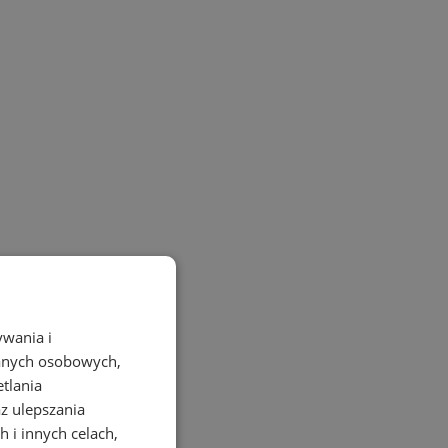
ywania i
danych osobowych,
etlania
az ulepszania
 i innych celach,