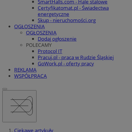
SmartHalls.com - Hale stalowe
Certyfikatomat.pl - Świadectwa
energetyczne
Skup - nieruchomości.org
OGŁOSZENIA
OGŁOSZENIA
Dodaj ogłoszenie
POLECAMY
Protocol IT
Pracuj.pl - praca w Rudzie Śląskiej
GoWork.pl - oferty pracy
REKLAMA
WSPÓŁPRACA
Ciekawe artykuły