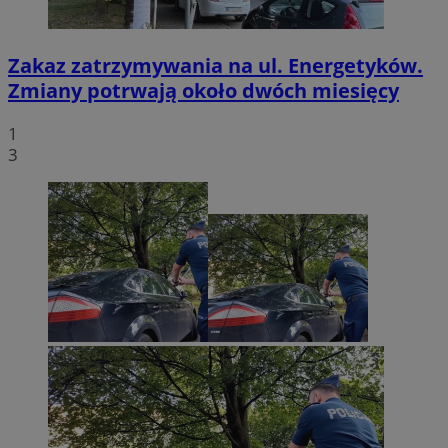
Zakaz zatrzymywania na ul. Energetyków.
Zmiany potrwają około dwóch miesięcy
1
3