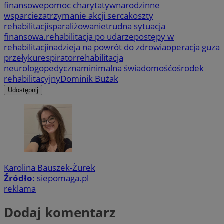
finansowe
pomoc charytatywna
rodzinne
wsparcie
zatrzymanie akcji serca
koszty
rehabilitacji
sparaliżowanie
trudna sytuacja
finansowa.
rehabilitacja po udarze
postępy w
rehabilitacji
nadzieja na powrót do zdrowia
operacja guza
przełyku
respirator
rehabilitacja
neurologopedyczna
minimalna świadomość
ośrodek
rehabilitacyjny
Dominik Bużak
Udostępnij
Karolina Bauszek-Żurek
Źródło:
siepomaga.pl
reklama
Dodaj komentarz