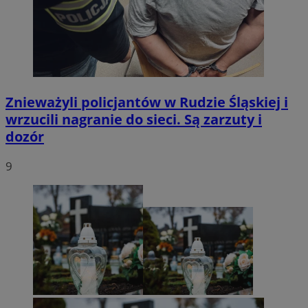
Znieważyli policjantów w Rudzie Śląskiej i
wrzucili nagranie do sieci. Są zarzuty i
dozór
9