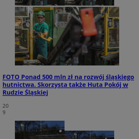
FOTO
Ponad 500 mln zł na rozwój śląskiego
hutnictwa. Skorzysta także Huta Pokój w
Rudzie Śląskiej
20
9