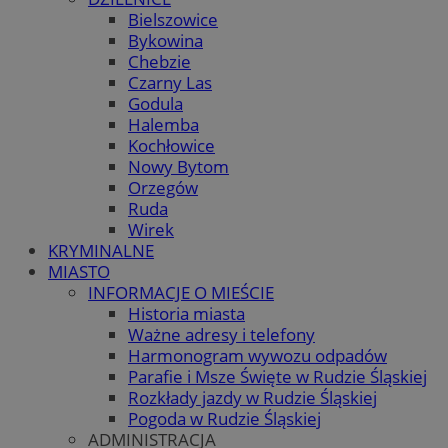
Bielszowice
Bykowina
Chebzie
Czarny Las
Godula
Halemba
Kochłowice
Nowy Bytom
Orzegów
Ruda
Wirek
KRYMINALNE
MIASTO
INFORMACJE O MIEŚCIE
Historia miasta
Ważne adresy i telefony
Harmonogram wywozu odpadów
Parafie i Msze Święte w Rudzie Śląskiej
Rozkłady jazdy w Rudzie Śląskiej
Pogoda w Rudzie Śląskiej
ADMINISTRACJA