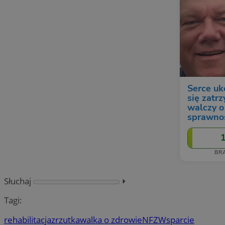
Słuchaj
⏵︎
Tagi:
rehabilitacja
zrzutka
walka o zdrowie
NFZ
Wsparcie