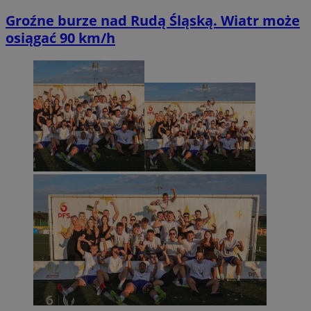
Groźne burze nad Rudą Śląską. Wiatr może
osiągać 90 km/h