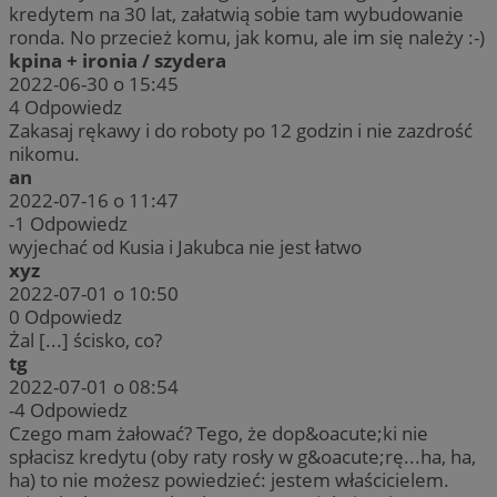
kredytem na 30 lat, załatwią sobie tam wybudowanie
ronda. No przecież komu, jak komu, ale im się należy :-)
kpina + ironia / szydera
2022-06-30 o 15:45
4
Odpowiedz
Zakasaj rękawy i do roboty po 12 godzin i nie zazdrość
nikomu.
an
2022-07-16 o 11:47
-1
Odpowiedz
wyjechać od Kusia i Jakubca nie jest łatwo
xyz
2022-07-01 o 10:50
0
Odpowiedz
Żal [...] ścisko, co?
tg
2022-07-01 o 08:54
-4
Odpowiedz
Czego mam żałować? Tego, że dop&oacute;ki nie
spłacisz kredytu (oby raty rosły w g&oacute;rę...ha, ha,
ha) to nie możesz powiedzieć: jestem właścicielem.