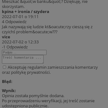
Mieszkać &quot;w banku&quot;? Dziękuję, nie
skorzystam.
kpina + ironia / szydera
2022-07-01 o 19:11
4
Odpowiedz
Jak nazywają się ludzie kt&oacute;rzy cieszą się z
czyichś problem&oacute;w???
vice
2022-07-02 o 12:33
-1
Odpowiedz
Akceptuję regulamin zamieszczania komentarzy
oraz politykę prywatności.
Błąd:
Wynik:
Opinia została pomyślnie dodana.
Po przeprowadzeniu weryfikacji, jej treść zostanie
udostępniona publicznie.