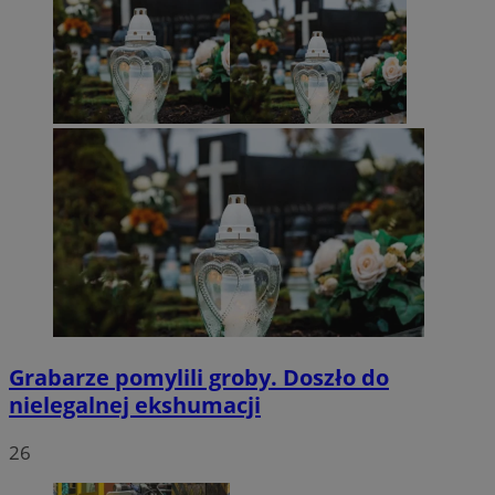
Grabarze pomylili groby. Doszło do
nielegalnej ekshumacji
26