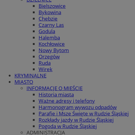
Bielszowice
Bykowina
Chebzie
Czarny Las
Godula
Halemba
Kochłowice
Nowy Bytom
Orzegów
Ruda
Wirek
KRYMINALNE
MIASTO
INFORMACJE O MIEŚCIE
Historia miasta
Ważne adresy i telefony
Harmonogram wywozu odpadów
Parafie i Msze Święte w Rudzie Śląskiej
Rozkłady jazdy w Rudzie Śląskiej
Pogoda w Rudzie Śląskiej
ADMINISTRACJA