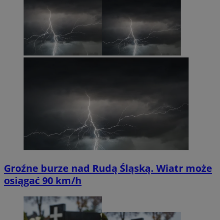
Groźne burze nad Rudą Śląską. Wiatr może
osiągać 90 km/h