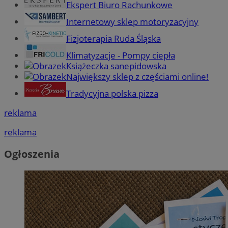
Ekspert Biuro Rachunkowe
Internetowy sklep motoryzacyjny
Fizjoterapia Ruda Śląska
Klimatyzacje - Pompy ciepła
Książeczka sanepidowska
Największy sklep z częściami online!
Tradycyjna polska pizza
reklama
reklama
Ogłoszenia