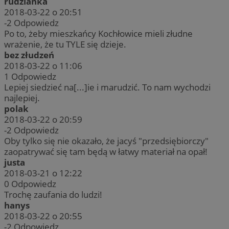
rudzianka
2018-03-22 o 20:51
-2
Odpowiedz
Po to, żeby mieszkańcy Kochłowice mieli złudne
wrażenie, że tu TYLE się dzieje.
bez złudzeń
2018-03-22 o 11:06
1
Odpowiedz
Lepiej siedzieć na[...]ie i marudzić. To nam wychodzi
najlepiej.
polak
2018-03-22 o 20:59
-2
Odpowiedz
Oby tylko się nie okazało, że jacyś "przedsiębiorczy"
zaopatrywać się tam będą w łatwy materiał na opał!
justa
2018-03-21 o 12:22
0
Odpowiedz
Trochę zaufania do ludzi!
hanys
2018-03-22 o 20:55
-2
Odpowiedz