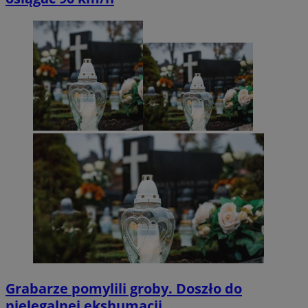
Grabarze pomylili groby. Doszło do
nielegalnej ekshumacji