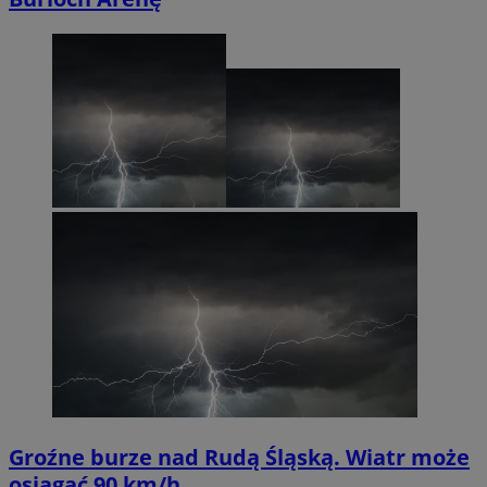
Groźne burze nad Rudą Śląską. Wiatr może
osiągać 90 km/h