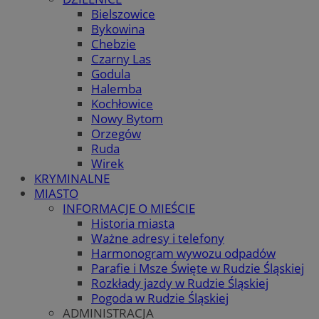
Bielszowice
Bykowina
Chebzie
Czarny Las
Godula
Halemba
Kochłowice
Nowy Bytom
Orzegów
Ruda
Wirek
KRYMINALNE
MIASTO
INFORMACJE O MIEŚCIE
Historia miasta
Ważne adresy i telefony
Harmonogram wywozu odpadów
Parafie i Msze Święte w Rudzie Śląskiej
Rozkłady jazdy w Rudzie Śląskiej
Pogoda w Rudzie Śląskiej
ADMINISTRACJA