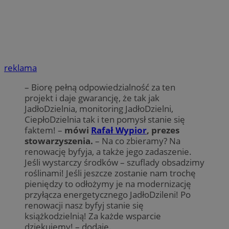
reklama
– Biorę pełną odpowiedzialność za ten
projekt i daje gwarancję, że tak jak
JadłoDzielnia, monitoring JadłoDzielni,
CiepłoDzielnia tak i ten pomysł stanie się
faktem! –
mówi
Rafał Wypior
, prezes
stowarzyszenia.
– Na co zbieramy? Na
renowację byfyja, a także jego zadaszenie.
Jeśli wystarczy środków – szuflady obsadzimy
roślinami! Jeśli jeszcze zostanie nam trochę
pieniędzy to odłożymy je na modernizację
przyłącza energetycznego JadłoDzileni! Po
renowacji nasz byfyj stanie się
książkodzielnią! Za każde wsparcie
dziękujemy! – dodaje.