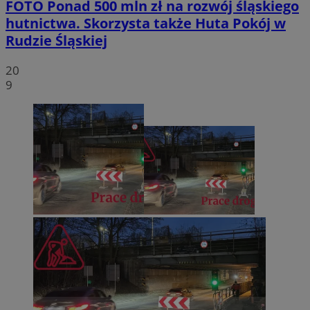
FOTO
Ponad 500 mln zł na rozwój śląskiego
hutnictwa. Skorzysta także Huta Pokój w
Rudzie Śląskiej
20
9