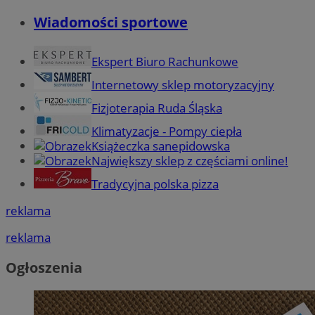
Wiadomości sportowe
Ekspert Biuro Rachunkowe
Internetowy sklep motoryzacyjny
Fizjoterapia Ruda Śląska
Klimatyzacje - Pompy ciepła
Książeczka sanepidowska
Największy sklep z częściami online!
Tradycyjna polska pizza
reklama
reklama
Ogłoszenia