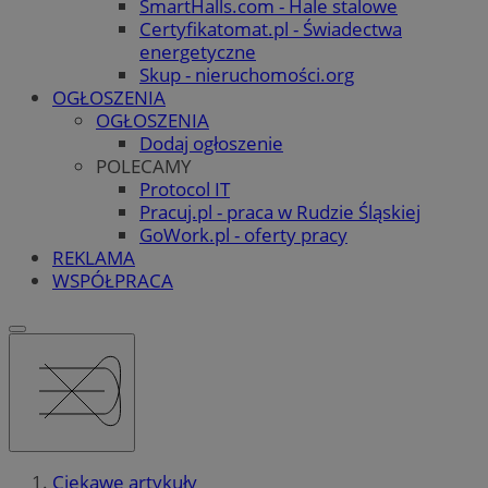
SmartHalls.com - Hale stalowe
Certyfikatomat.pl - Świadectwa
energetyczne
Skup - nieruchomości.org
OGŁOSZENIA
OGŁOSZENIA
Dodaj ogłoszenie
POLECAMY
Protocol IT
Pracuj.pl - praca w Rudzie Śląskiej
GoWork.pl - oferty pracy
REKLAMA
WSPÓŁPRACA
Ciekawe artykuły