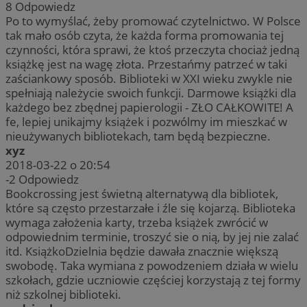
8
Odpowiedz
Po to wymyślać, żeby promować czytelnictwo. W Polsce
tak mało osób czyta, że każda forma promowania tej
czynności, która sprawi, że ktoś przeczyta chociaż jedną
książkę jest na wagę złota. Przestańmy patrzeć w taki
zaściankowy sposób. Biblioteki w XXI wieku zwykle nie
spełniają należycie swoich funkcji. Darmowe książki dla
każdego bez zbędnej papierologii - ZŁO CAŁKOWITE! A
fe, lepiej unikajmy książek i pozwólmy im mieszkać w
nieużywanych bibliotekach, tam będą bezpieczne.
xyz
2018-03-22 o 20:54
-2
Odpowiedz
Bookcrossing jest świetną alternatywą dla bibliotek,
które są często przestarzałe i źle się kojarzą. Biblioteka
wymaga założenia karty, trzeba książek zwrócić w
odpowiednim terminie, troszyć sie o nią, by jej nie zalać
itd. KsiążkoDzielnia będzie dawała znacznie większą
swobodę. Taka wymiana z powodzeniem działa w wielu
szkołach, gdzie uczniowie częściej korzystają z tej formy
niż szkolnej biblioteki.