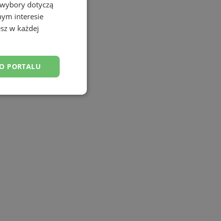
 wybory dotyczą
nym interesie
sz w każdej
DO PORTALU
esklasyfikowane
ane
owanie użytkownika i
j.