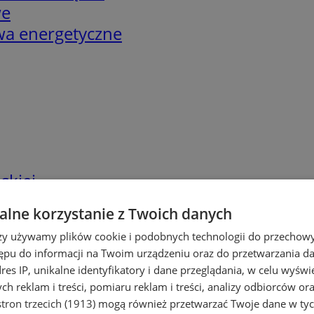
we
twa energetyczne
skiej
lne korzystanie z Twoich danych
rzy używamy plików cookie i podobnych technologii do przechow
ępu do informacji na Twoim urządzeniu oraz do przetwarzania 
dres IP, unikalne identyfikatory i dane przeglądania, w celu wyświ
h reklam i treści, pomiaru reklam i treści, analizy odbiorców or
tron trzecich (1913)
mogą również przetwarzać Twoje dane w tych