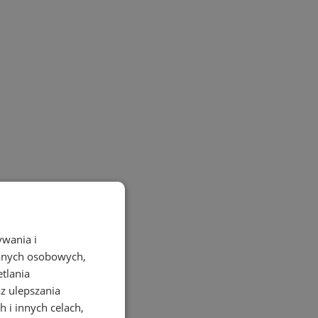
ywania i
danych osobowych,
etlania
az ulepszania
 i innych celach,