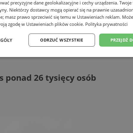
wać precyzyjne dane geolokalizacyjne i cechy urządzenia. Twoje
tryny. Niektórzy dostawcy mogą opierać się na prawnie uzasadnio
ie; masz prawo sprzeciwić się temu w
Ustawieniach reklam
. Może
woją zgodę w
Ustawieniach plików cookie
.
Polityka prywatności
EGÓŁY
ODRZUĆ WSZYSTKIE
PRZEJDŹ 
nad 26 tysięcy osób
Wydajność
Targetowanie
Funkcjonalność
Ni
s ponad 26 tysięcy osób
ezbędne
Wydajność
Targetowanie
Funkcjonalność
Niesklasyfikow
ie umożliwiają korzystanie z podstawowych funkcji strony internetowej, takich jak log
Bez niezbędnych plików cookie nie można prawidłowo korzystać ze strony internetowe
Provider
/
Okres
Opis
Domena
przechowywania