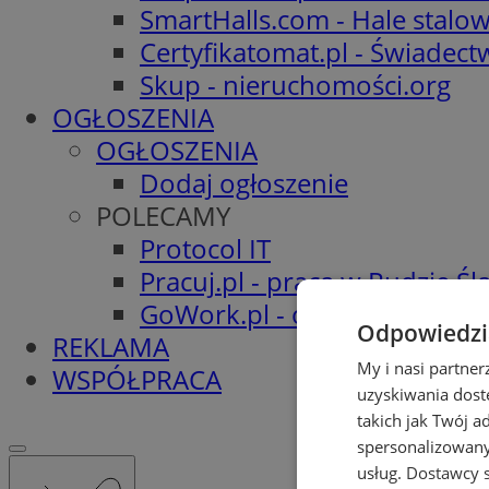
SmartHalls.com - Hale stalo
Certyfikatomat.pl - Świadec
Skup - nieruchomości.org
OGŁOSZENIA
OGŁOSZENIA
Dodaj ogłoszenie
POLECAMY
Protocol IT
Pracuj.pl - praca w Rudzie Ślą
GoWork.pl - oferty pracy
Odpowiedzia
REKLAMA
My i nasi partne
WSPÓŁPRACA
uzyskiwania dost
takich jak Twój a
spersonalizowanyc
usług.
Dostawcy s