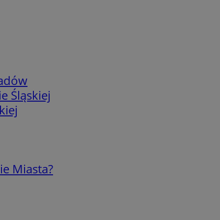
adów
e Śląskiej
kiej
ie Miasta?