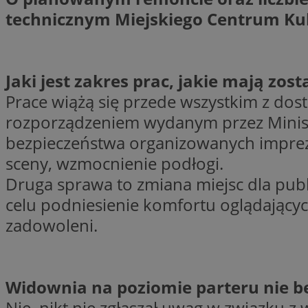
technicznym Miejskiego Centrum Kultu
Jaki jest zakres prac, jakie mają z
Provider
Nazwa
Domena
Nazwa
Prace wiążą się przede wszystkim z do
Nazwa
ttwid
.tiktok.c
rozporządzeniem wydanym przez Minist
_clsk
_fbp
bezpieczeństwa organizowanych imprez
sceny, wzmocnienie podłogi.
FCCDCF
MR
Druga sprawa to zmiana miejsc dla publ
_ga
celu podniesienie komfortu oglądających
MUID
zadowoleni.
SM
Widownia na poziomie parteru nie 
_ga_ES69V3SCKQ
Nie, nikt nie zgłaszał uwag w związku z