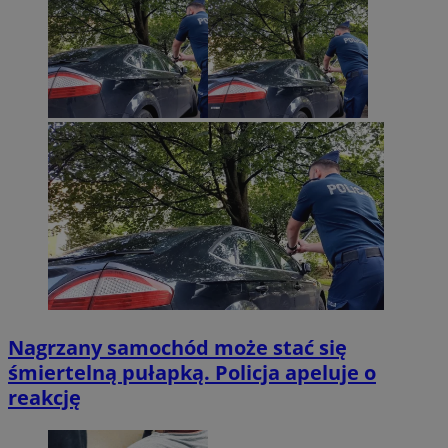
Nagrzany samochód może stać się
śmiertelną pułapką. Policja apeluje o
reakcję