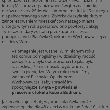
sprzedaży na rzecz zbiórki na wózek inwalidzki dla 13-
letniej Mai oraz zorganizowano świąteczną zbiórkę
darów na rzecz 25-letniej samotnej matki i jej 5-letniego
niepełnosprawnego syna. Zbiórka cieszyła się dużym
zainteresowaniem mieszkańców naszego miasta,
dlatego w tym roku postanowiono powtórzyć akcję.
Tym razem dary zostaną przekazane na rzecz
podopiecznych Placówki Opiekuńczo-Wychowawczej w
dzielnicy Wirek.
– Pomaganie jest ważne. W minionym roku
też komuś pomogliśmy i widzieliśmy radość
osoby, która była obdarowana i to jaka była
szczęśliwa, że nie musiała wydawać na to
swoich pieniędzy. W tym roku chcieliśmy
wesprzeć Placówkę Opiekuńczo-
Wychowawczą, żeby sprawić im
spokojniejsze święta –
powiedział
pracownik lokalu Kebab Bodrum.
Jak przekazuje kebab, wybrana placówka może
zapewnić opiekę dla 48 dzieci w wieku od 3 do 16 lat lub