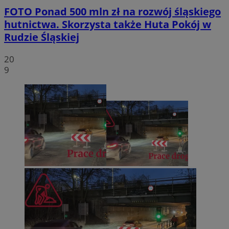
FOTO
Ponad 500 mln zł na rozwój śląskiego
hutnictwa. Skorzysta także Huta Pokój w
Rudzie Śląskiej
20
9