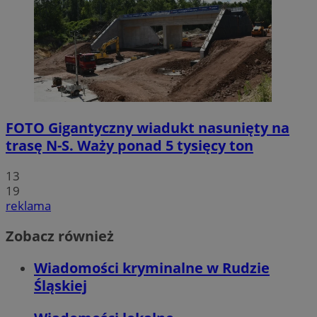
FOTO
Gigantyczny wiadukt nasunięty na
trasę N-S. Waży ponad 5 tysięcy ton
13
19
reklama
Zobacz również
Wiadomości kryminalne w Rudzie
Śląskiej