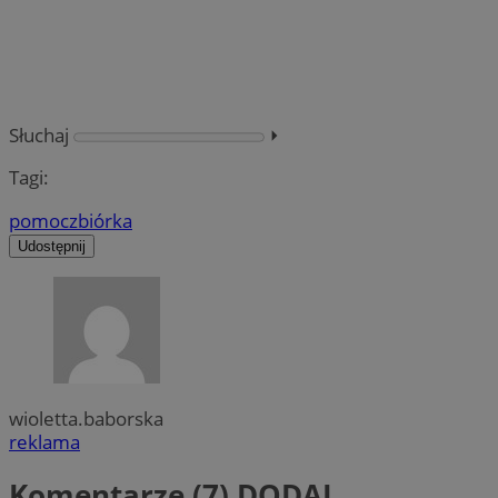
Słuchaj
⏵︎
Tagi:
pomoc
zbiórka
Udostępnij
wioletta.baborska
reklama
Komentarze (7)
DODAJ