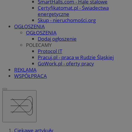
SmartHalls.com - Hale stalowe
Certyfikatomat.pl - Świadectwa
energetyczne
Skup - nieruchomości.org
OGŁOSZENIA
OGŁOSZENIA
Dodaj ogłoszenie
POLECAMY
Protocol IT
Pracuj.pl - praca w Rudzie Śląskiej
GoWork.pl - oferty pracy
REKLAMA
WSPÓŁPRACA
Ciekawe artykuły