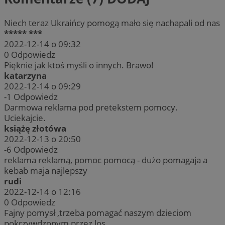
Niech teraz Ukraińcy pomogą mało się nachapali od nas
***** ***
2022-12-14 o 09:32
0
Odpowiedz
Pięknie jak ktoś myśli o innych. Brawo!
katarzyna
2022-12-14 o 09:29
-1
Odpowiedz
Darmowa reklama pod pretekstem pomocy.
Uciekajcie.
książę złotówa
2022-12-13 o 20:50
-6
Odpowiedz
reklama reklamą, pomoc pomocą - dużo pomagaja a
kebab maja najlepszy
rudi
2022-12-14 o 12:16
0
Odpowiedz
Fajny pomysł ,trzeba pomagać naszym dzieciom
pokrzywdzonym przez los