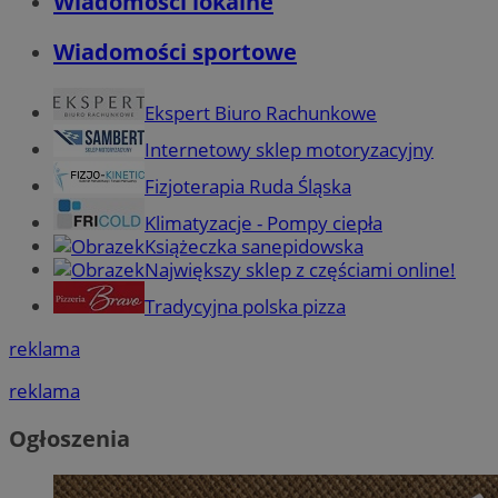
Wiadomości lokalne
Wiadomości sportowe
Ekspert Biuro Rachunkowe
Internetowy sklep motoryzacyjny
Fizjoterapia Ruda Śląska
Klimatyzacje - Pompy ciepła
Książeczka sanepidowska
Największy sklep z częściami online!
Tradycyjna polska pizza
reklama
reklama
Ogłoszenia