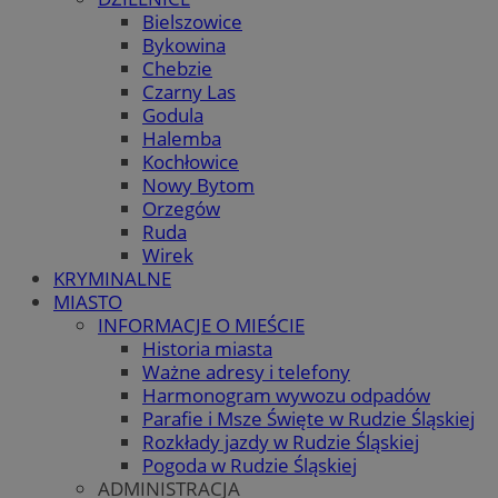
Bielszowice
Bykowina
Chebzie
Czarny Las
Godula
Halemba
Kochłowice
Nowy Bytom
Orzegów
Ruda
Wirek
KRYMINALNE
MIASTO
INFORMACJE O MIEŚCIE
Historia miasta
Ważne adresy i telefony
Harmonogram wywozu odpadów
Parafie i Msze Święte w Rudzie Śląskiej
Rozkłady jazdy w Rudzie Śląskiej
Pogoda w Rudzie Śląskiej
ADMINISTRACJA