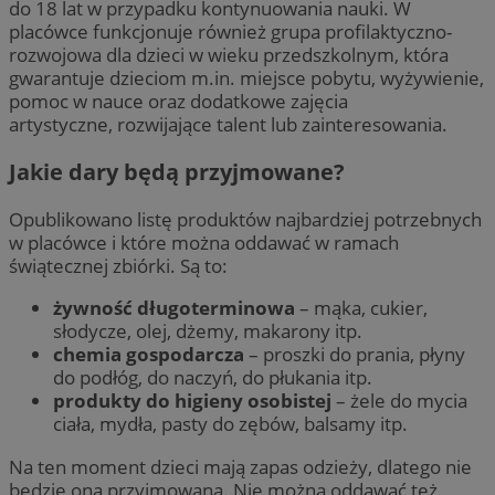
do 18 lat w przypadku kontynuowania nauki. W
placówce funkcjonuje również grupa profilaktyczno-
rozwojowa dla dzieci w wieku przedszkolnym, która
gwarantuje dzieciom m.in. miejsce pobytu, wyżywienie,
pomoc w nauce oraz dodatkowe zajęcia
artystyczne, rozwijające talent lub zainteresowania.
Jakie dary będą przyjmowane?
Opublikowano listę produktów najbardziej potrzebnych
w placówce i które można oddawać w ramach
świątecznej zbiórki. Są to:
żywność długoterminowa
– mąka, cukier,
słodycze, olej, dżemy, makarony itp.
chemia gospodarcza
– proszki do prania, płyny
do podłóg, do naczyń, do płukania itp.
produkty do higieny osobistej
– żele do mycia
ciała, mydła, pasty do zębów, balsamy itp.
Na ten moment dzieci mają zapas odzieży, dlatego nie
będzie ona przyjmowana. Nie można oddawać też