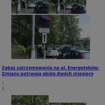
Zakaz zatrzymywania na ul. Energetyków.
Zmiany potrwają około dwóch miesięcy
1
3