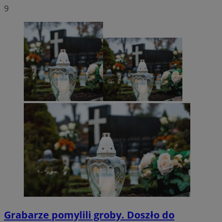
9
Grabarze pomylili groby. Doszło do