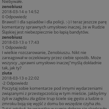
Niebywałe.
zenobiusz
2018-03-14 o 14:52
0
Odpowiedz
Brawo!! I dla sąsiadów i dla policji. :-) I teraz jeszcze parę
komentarzy sprawnych umysłowo inaczej, że w Rudzie
Śląskiej jest niebezpiecznie bo łapią bandytów.
zenobiusz
2018-03-13 o 17:43
1
Odpowiedz
I wielkie rozczarowanie, Zenobiuszu. Nikt nie
zareagował w oczekiwany przez ciebie sposób. Może
wszyscy ,,sprawni umysłowo inaczej"myślą dokładnie
tak, jak ty?
ziuta
2018-03-13 o 22:02
-2
Odpowiedz
Poczytaj sobie komentarze pod innymi wydarzeniami
związanymi z przestępczością w tym mieście. Jakbyśmy
żyli w zagłębiu zła gdzie trup ściele się gęsto a ludzie o
zmroku boją się wyjść z domu bo wszędzie czyha zło.
Tutaj artykuł, że wszystko w sumie dobrze się skończyło