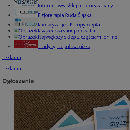
Internetowy sklep motoryzacyjny
Fizjoterapia Ruda Śląska
Klimatyzacje - Pompy ciepła
Książeczka sanepidowska
Największy sklep z częściami online!
Tradycyjna polska pizza
reklama
reklama
Ogłoszenia