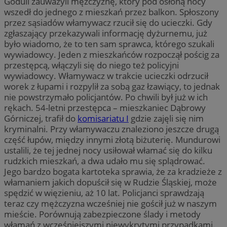
Goduli zauważyli mężczyznę, który pod osłoną nocy
wszedł do jednego z mieszkań przez balkon. Spłoszony
przez sąsiadów włamywacz rzucił się do ucieczki. Gdy
zgłaszający przekazywali informację dyżurnemu, już
było wiadomo, że to ten sam sprawca, którego szukali
wywiadowcy. Jeden z mieszkańców rozpoczął pościg za
przestępcą, włączyli się do niego też policyjni
wywiadowcy. Włamywacz w trakcie ucieczki odrzucił
worek z łupami i rozpylił za sobą gaz łzawiący, to jednak
nie powstrzymało policjantów. Po chwili był już w ich
rękach. 54-letni przestępca – mieszkaniec Dąbrowy
Górniczej, trafił do
komisariatu I
gdzie zajęli się nim
kryminalni. Przy włamywaczu znaleziono jeszcze drugą
część łupów, między innymi złotą biżuterię. Mundurowi
ustalili, że tej jednej nocy usiłował włamać się do kilku
rudzkich mieszkań, a dwa udało mu się splądrować.
Jego bardzo bogata kartoteka sprawia, że za kradzieże z
włamaniem jakich dopuścił się w Rudzie Śląskiej, może
spędzić w więzieniu, aż 10 lat. Policjanci sprawdzają
teraz czy mężczyzna wcześniej nie gościł już w naszym
mieście. Porównują zabezpieczone ślady i metody
włamań z wcześniejszymi niewykrytymi przypadkami.