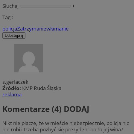
Słuchaj
⏵︎
Tagi:
policja
Zatrzymanie
włamanie
Udostępnij
s.gerlaczek
Źródło:
KMP Ruda Śląska
reklama
Komentarze (4)
DODAJ
Nikt nie płacze, że w mieście niebezpiecznie, policja nic
nie robi i trzeba pozbyć się prezydent bo to jej wina?