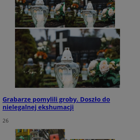
Grabarze pomylili groby. Doszło do
nielegalnej ekshumacji
26