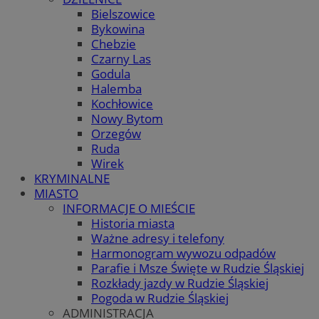
Bielszowice
Bykowina
Chebzie
Czarny Las
Godula
Halemba
Kochłowice
Nowy Bytom
Orzegów
Ruda
Wirek
KRYMINALNE
MIASTO
INFORMACJE O MIEŚCIE
Historia miasta
Ważne adresy i telefony
Harmonogram wywozu odpadów
Parafie i Msze Święte w Rudzie Śląskiej
Rozkłady jazdy w Rudzie Śląskiej
Pogoda w Rudzie Śląskiej
ADMINISTRACJA