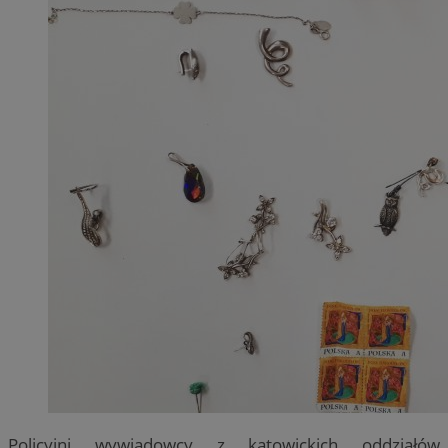
Policyjni wywiadowcy z katowickich oddziałów