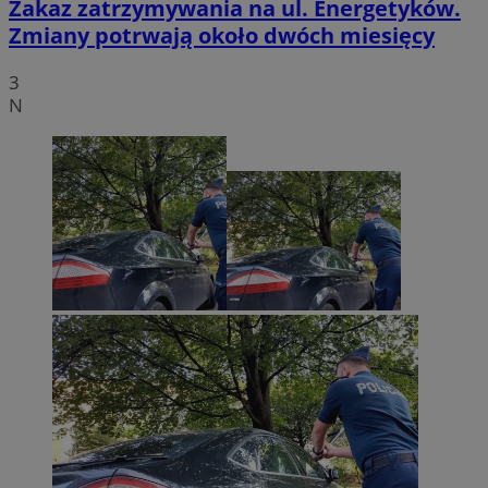
Zakaz zatrzymywania na ul. Energetyków.
Zmiany potrwają około dwóch miesięcy
3
N