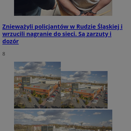
Znieważyli policjantów w Rudzie Śląskiej i
wrzucili nagranie do sieci. Są zarzuty i
dozór
8