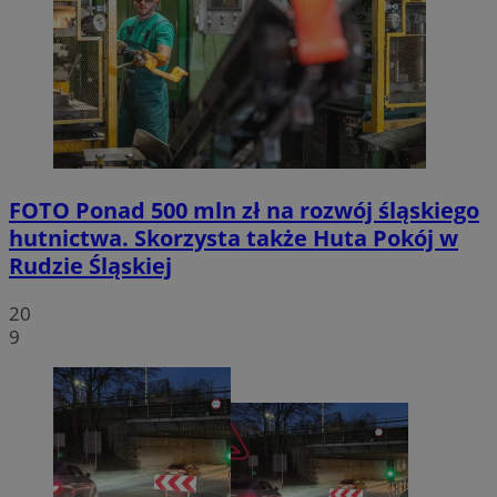
FOTO
Ponad 500 mln zł na rozwój śląskiego
hutnictwa. Skorzysta także Huta Pokój w
Rudzie Śląskiej
20
9