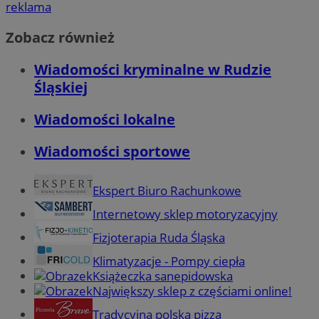
reklama
Zobacz również
Wiadomości kryminalne w Rudzie
Śląskiej
Wiadomości lokalne
Wiadomości sportowe
Ekspert Biuro Rachunkowe
Internetowy sklep motoryzacyjny
Fizjoterapia Ruda Śląska
Klimatyzacje - Pompy ciepła
Książeczka sanepidowska
Największy sklep z częściami online!
Tradycyjna polska pizza