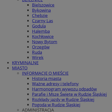
Bielszowice
Bykowina
Chebzie
Czarny Las
Godula
Halemba
Kochłowice
Nowy Bytom
Orzegów
Ruda
Wirek
KRYMINALNE
MIASTO
INFORMACJE O MIEŚCIE
Historia miasta
Ważne adresy i telefony
Harmonogram wywozu odpadów
Parafie i Msze Święte w Rudzie Śląskiej
Rozkłady jazdy w Rudzie Śląskiej
Pogoda w Rudzie Śląskiej
ADMINISTRACJA