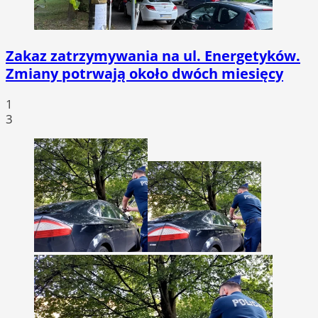
Zakaz zatrzymywania na ul. Energetyków.
Zmiany potrwają około dwóch miesięcy
1
3