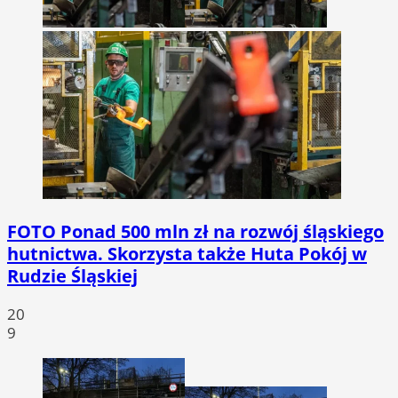
FOTO
Ponad 500 mln zł na rozwój śląskiego
hutnictwa. Skorzysta także Huta Pokój w
Rudzie Śląskiej
20
9