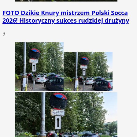
FOTO
Dzikie Knury mistrzem Polski Socca
2026! Historyczny sukces rudzkiej drużyny
9