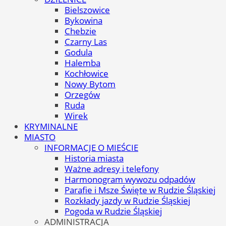
Bielszowice
Bykowina
Chebzie
Czarny Las
Godula
Halemba
Kochłowice
Nowy Bytom
Orzegów
Ruda
Wirek
KRYMINALNE
MIASTO
INFORMACJE O MIEŚCIE
Historia miasta
Ważne adresy i telefony
Harmonogram wywozu odpadów
Parafie i Msze Święte w Rudzie Śląskiej
Rozkłady jazdy w Rudzie Śląskiej
Pogoda w Rudzie Śląskiej
ADMINISTRACJA