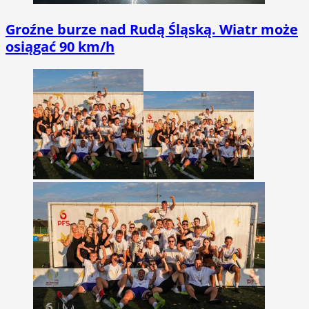
Groźne burze nad Rudą Śląską. Wiatr może
osiągać 90 km/h