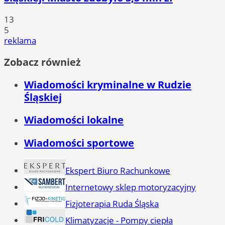
13
5
reklama
Zobacz również
Wiadomości kryminalne w Rudzie
Śląskiej
Wiadomości lokalne
Wiadomości sportowe
Ekspert Biuro Rachunkowe
Internetowy sklep motoryzacyjny
Fizjoterapia Ruda Śląska
Klimatyzacje - Pompy ciepła