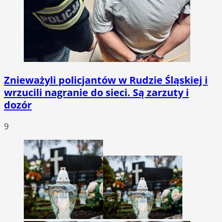
Znieważyli policjantów w Rudzie Śląskiej i
wrzucili nagranie do sieci. Są zarzuty i
dozór
9