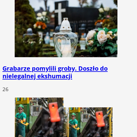
Grabarze pomylili groby. Doszło do
nielegalnej ekshumacji
26