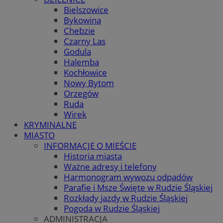
Bielszowice
Bykowina
Chebzie
Czarny Las
Godula
Halemba
Kochłowice
Nowy Bytom
Orzegów
Ruda
Wirek
KRYMINALNE
MIASTO
INFORMACJE O MIEŚCIE
Historia miasta
Ważne adresy i telefony
Harmonogram wywozu odpadów
Parafie i Msze Święte w Rudzie Śląskiej
Rozkłady jazdy w Rudzie Śląskiej
Pogoda w Rudzie Śląskiej
ADMINISTRACJA