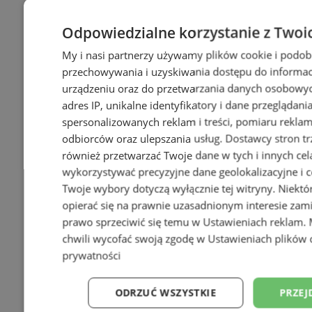
Odpowiedzialne korzystanie z Twoi
My i nasi partnerzy używamy plików cookie i podob
przechowywania i uzyskiwania dostępu do informac
urządzeniu oraz do przetwarzania danych osobowych
adres IP, unikalne identyfikatory i dane przeglądani
spersonalizowanych reklam i treści, pomiaru reklam i
odbiorców oraz ulepszania usług.
Dostawcy stron tr
również przetwarzać Twoje dane w tych i innych cel
wykorzystywać precyzyjne dane geolokalizacyjne i c
Twoje wybory dotyczą wyłącznie tej witryny. Niekt
opierać się na prawnie uzasadnionym interesie zami
prawo sprzeciwić się temu w
Ustawieniach reklam
.
chwili wycofać swoją zgodę w
Ustawieniach plików 
prywatności
ODRZUĆ WSZYSTKIE
PRZEJ