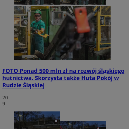
FOTO
Ponad 500 mln zł na rozwój śląskiego
hutnictwa. Skorzysta także Huta Pokój w
Rudzie Śląskiej
20
9