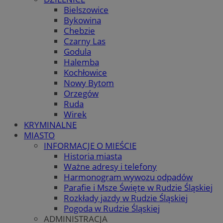
Bielszowice
Bykowina
Chebzie
Czarny Las
Godula
Halemba
Kochłowice
Nowy Bytom
Orzegów
Ruda
Wirek
KRYMINALNE
MIASTO
INFORMACJE O MIEŚCIE
Historia miasta
Ważne adresy i telefony
Harmonogram wywozu odpadów
Parafie i Msze Święte w Rudzie Śląskiej
Rozkłady jazdy w Rudzie Śląskiej
Pogoda w Rudzie Śląskiej
ADMINISTRACJA