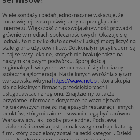
Wiele sondaży i badań jednoznacznie wskazuje, że
coraz więcej czasu poświęcamy na przeglądanie
internetu. Większość z nas swoją aktywność prowadzi
głównie w mediach społecznościowych. Okazuje się
jednak, że nie tylko duże serwisy i usługi mogą liczyć na
stałe grono użytkowników. Doskonałym przykładem są
tutaj serwisy lokalne, których nie brakuje także na
naszym krajowym podwórku. Sporą ilością
regionalnych witryn może pochwalić się chociażby
stołeczna aglomeracja. Na tle innych wyróżnia się tam
warszawska witryna
https://wawanet.pl
, która skupia
się na lokalnych firmach, przedsiębiorcach i
usługodawcach z regionu. Znajdziemy tu także
przydatne informacje dotyczące najważniejszych i
najciekawszych miejsc, najlepszych restauracji i innych
punktów, którymi zainteresowani mogą być zarówno
Warszawiacy, jak i osoby przyjezdne. Podstawą
działalności serwisu jest jednak swego rodzaju katalog
firm, który podzielony został na setki kategorii. Dzięki
temu każdy ma niemal pewność, że znajdzie