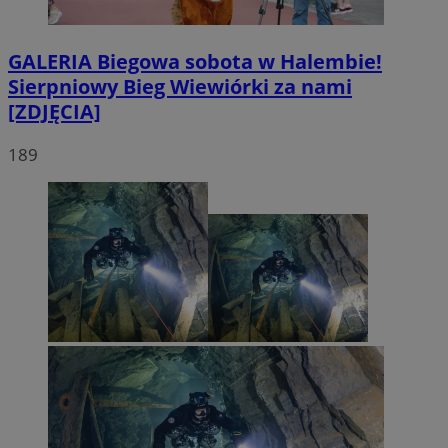
GALERIA
Biegowa sobota w Halembie!
Sierpniowy Bieg Wiewiórki za nami
[ZDJĘCIA]
189