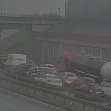
tyfikator sesji.
tyfikator sesji.
tyfikator sesji.
 celów
a, zapewniając, że
i, a ich dane są
przez witrynę
sług.
iania ludzi i botów.
ernetowej, ponieważ
aportów na temat
towej.
iania ludzi i botów.
ernetowej, ponieważ
aportów na temat
towej.
o przechowywania
watności dla ich
dane dotyczące
olityki i
ając, że ich
e w przyszłych
zez usługę Cookie-