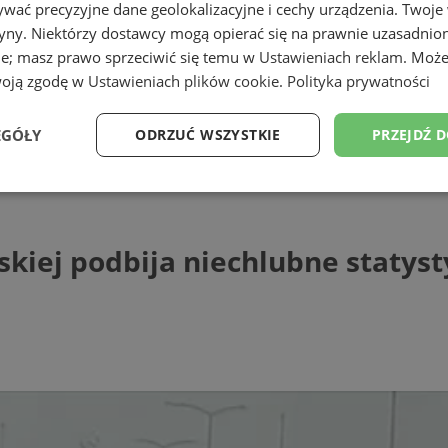
wać precyzyjne dane geolokalizacyjne i cechy urządzenia. Twoje
tryny. Niektórzy dostawcy mogą opierać się na prawnie uzasadnio
ie; masz prawo sprzeciwić się temu w
Ustawieniach reklam
. Może
woją zgodę w
Ustawieniach plików cookie
.
Polityka prywatności
EGÓŁY
ODRZUĆ WSZYSTKIE
PRZEJDŹ 
podbija niechlubne statystyki kolizji [N
Wydajność
Targetowanie
Funkcjonalność
Ni
kiej podbija niechlubne statyst
ezbędne
Wydajność
Targetowanie
Funkcjonalność
Niesklasyfikow
ie umożliwiają korzystanie z podstawowych funkcji strony internetowej, takich jak log
Bez niezbędnych plików cookie nie można prawidłowo korzystać ze strony internetowe
Provider
/
Okres
Opis
Domena
przechowywania