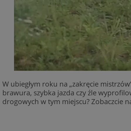
Provider
Nazwa
Domena
Nazwa
Nazwa
ttwid
.tiktok.c
_clsk
_fbp
FCCDCF
MR
W ubiegłym roku na „zakręcie mistrzów”
_ga
MUID
brawura, szybka jazda czy źle wyprofilo
drogowych w tym miejscu? Zobaczcie nag
SM
_ga_ES69V3SCKQ