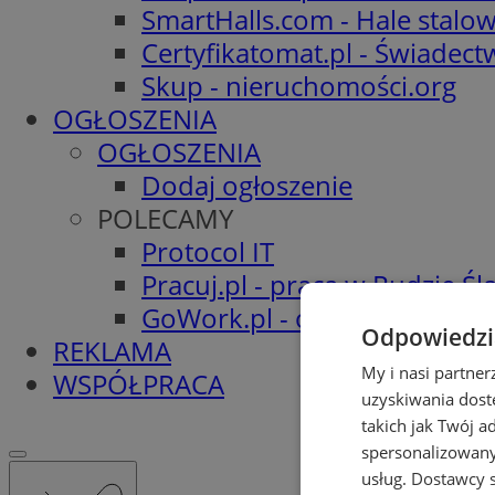
SmartHalls.com - Hale stalo
Certyfikatomat.pl - Świadec
Skup - nieruchomości.org
OGŁOSZENIA
OGŁOSZENIA
Dodaj ogłoszenie
POLECAMY
Protocol IT
Pracuj.pl - praca w Rudzie Ślą
GoWork.pl - oferty pracy
Odpowiedzia
REKLAMA
My i nasi partne
WSPÓŁPRACA
uzyskiwania dost
takich jak Twój a
spersonalizowanyc
usług.
Dostawcy s