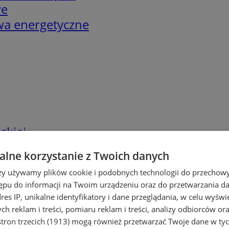
we
twa energetyczne
skiej
lne korzystanie z Twoich danych
rzy używamy plików cookie i podobnych technologii do przechow
ępu do informacji na Twoim urządzeniu oraz do przetwarzania 
dres IP, unikalne identyfikatory i dane przeglądania, w celu wyświ
h reklam i treści, pomiaru reklam i treści, analizy odbiorców or
tron trzecich (1913)
mogą również przetwarzać Twoje dane w tych