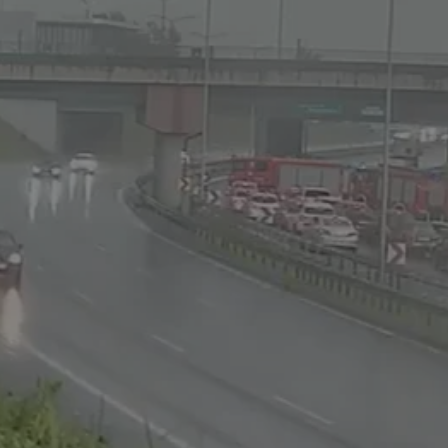
rudaslaska.com.pl
1 rok
Ten plik cookie przechowuje iden
rudaslaska.com.pl
1 rok
Ten plik cookie przechowuje iden
rudaslaska.com.pl
1 rok
Ten plik cookie przechowuje iden
.tiktok.com
1 tydzień 3 dni
Ten plik cookie jest używany do
uwierzytelniania i bezpieczeństw
użytkownicy pozostają zalogowan
zabezpieczone, jak poruszać się 
internetową lub interakcji z jej u
30 minut
Ten plik cookie służy do rozróżn
Cloudflare Inc.
Jest to korzystne dla strony int
.x.com
umożliwia tworzenie ważnych r
korzystania z jej witryny interne
29 minut 59
Ten plik cookie służy do rozróżn
Cloudflare Inc.
sekund
Jest to korzystne dla strony int
.twitter.com
umożliwia tworzenie ważnych r
korzystania z jej witryny interne
Polityce prywatności Google
METADATA
5 miesięcy 4
Ten plik cookie jest używany d
YouTube
tygodnie
zgody użytkownika i wyboru pry
.youtube.com
interakcji z witryną. Rejestruje 
zgody odwiedzającego na różne p
ustawienia prywatności, zapewni
preferencje zostaną uhonorowan
sesjach.
nt
4 tygodnie 2 dni
Ten plik cookie jest używany pr
CookieScript