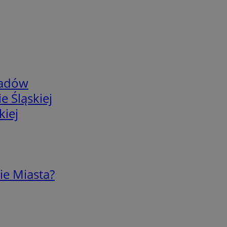
adów
e Śląskiej
kiej
ie Miasta?