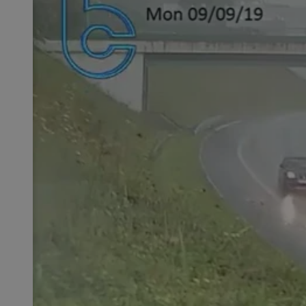
SessID
QeSessID
MvSessID
msToken
__cf_bm
__cf_bm
VISITOR_PRIVACY_
CookieScriptConse