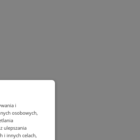
ywania i
danych osobowych,
etlania
az ulepszania
 i innych celach,