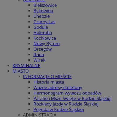
Bielszowice
Bykowina
Chebzie
Czarny Las
Godula
Halemba
Kochłowice
Nowy Bytom
Orzegów
Ruda
Wirek
KRYMINALNE
MIASTO
INFORMACJE O MIEŚCIE
Historia miasta
Ważne adresy i telefony
Harmonogram wywozu odpadów
Parafie i Msze Święte w Rudzie Śląskiej
Rozkłady jazdy w Rudzie Śląskiej
Pogoda w Rudzie Śląskiej
ADMINISTRACJA