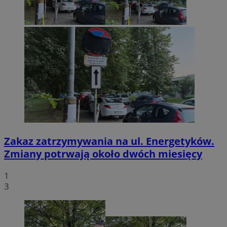
Zakaz zatrzymywania na ul. Energetyków.
Zmiany potrwają około dwóch miesięcy
1
3