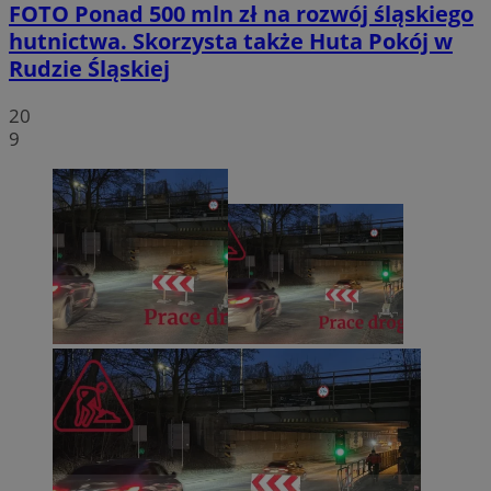
FOTO
Ponad 500 mln zł na rozwój śląskiego
hutnictwa. Skorzysta także Huta Pokój w
Rudzie Śląskiej
20
9