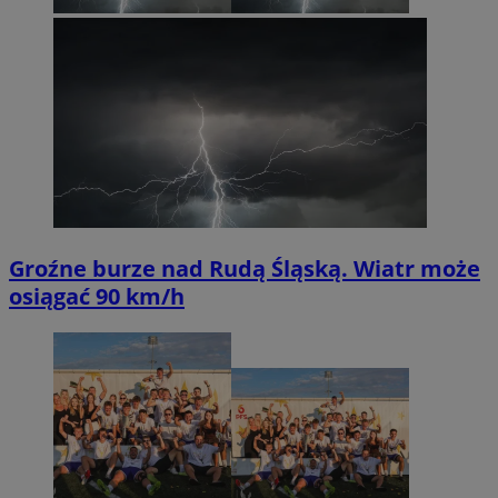
Groźne burze nad Rudą Śląską. Wiatr może
osiągać 90 km/h