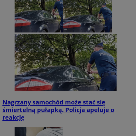
Nagrzany samochód może stać się
śmiertelną pułapką. Policja apeluje o
reakcję