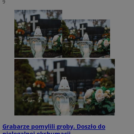
9
Grabarze pomylili groby. Doszło do
nielegalnej ekshumacji