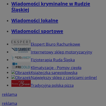
Wiadomości kryminalne w Rudzie
Śląskiej
Wiadomości lokalne
Wiadomości sportowe
Ekspert Biuro Rachunkowe
Internetowy sklep motoryzacyjny
Fizjoterapia Ruda Śląska
Klimatyzacje - Pompy ciepła
Książeczka sanepidowska
Największy sklep z częściami online!
Tradycyjna polska pizza
reklama
reklama