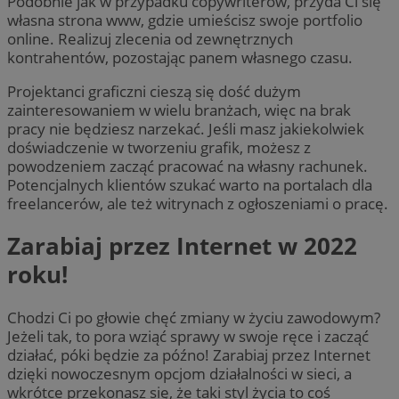
Podobnie jak w przypadku copywriterów, przyda Ci się
własna strona www, gdzie umieścisz swoje portfolio
online. Realizuj zlecenia od zewnętrznych
kontrahentów, pozostając panem własnego czasu.
Projektanci graficzni cieszą się dość dużym
zainteresowaniem w wielu branżach, więc na brak
pracy nie będziesz narzekać. Jeśli masz jakiekolwiek
doświadczenie w tworzeniu grafik, możesz z
powodzeniem zacząć pracować na własny rachunek.
Potencjalnych klientów szukać warto na portalach dla
freelancerów, ale też witrynach z ogłoszeniami o pracę.
Zarabiaj przez Internet w 2022
roku!
Chodzi Ci po głowie chęć zmiany w życiu zawodowym?
Jeżeli tak, to pora wziąć sprawy w swoje ręce i zacząć
działać, póki będzie za późno! Zarabiaj przez Internet
dzięki nowoczesnym opcjom działalności w sieci, a
wkrótce przekonasz się, że taki styl życia to coś