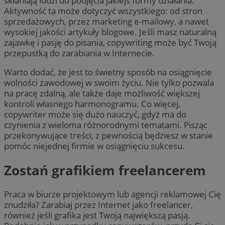
skłaniają ludzi do podjęcia jakiejś formy działania.
Aktywność ta może dotyczyć wszystkiego: od stron
sprzedażowych, przez marketing e-mailowy, a nawet
wysokiej jakości artykuły blogowe. Jeśli masz naturalną
zajawkę i pasję do pisania, copywriting może być Twoją
przepustką do zarabiania w Internecie.
Warto dodać, że jest to świetny sposób na osiągnięcie
wolności zawodowej w swoim życiu. Nie tylko pozwala
na pracę zdalną, ale także daje możliwość większej
kontroli własnego harmonogramu. Co więcej,
copywriter może się dużo nauczyć, gdyż ma do
czynienia z wieloma różnorodnymi tematami. Pisząc
przekonywujące treści, z pewnością będziesz w stanie
pomóc niejednej firmie w osiągnięciu sukcesu.
Zostań grafikiem freelancerem
Praca w biurze projektowym lub agencji reklamowej Cię
znudziła? Zarabiaj przez Internet jako freelancer,
również jeśli grafika jest Twoją największą pasją.