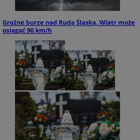
Groźne burze nad Rudą Śląską. Wiatr może
osiągać 90 km/h