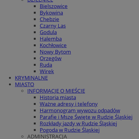
Bielszowice
Bykowina
Chebzie
Czarny Las
Godula
Halemba
Kochłowice
Nowy Bytom
Orzegów
Ruda
Wirek
KRYMINALNE
MIASTO
INFORMACJE O MIEŚCIE
Historia miasta
Ważne adresy i telefony
Harmonogram wywozu odpadów
Parafie i Msze Święte w Rudzie Śląskiej
Rozkłady jazdy w Rudzie Śląskiej
Pogoda w Rudzie Śląskiej
ADMINISTRACJA