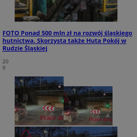
FOTO
Ponad 500 mln zł na rozwój śląskiego
hutnictwa. Skorzysta także Huta Pokój w
Rudzie Śląskiej
20
9