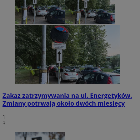
Zakaz zatrzymywania na ul. Energetyków.
Zmiany potrwają około dwóch miesięcy
1
3