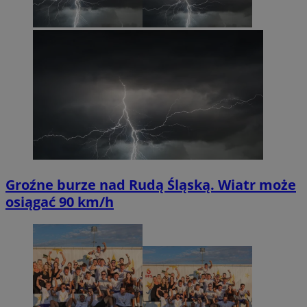
Groźne burze nad Rudą Śląską. Wiatr może
osiągać 90 km/h