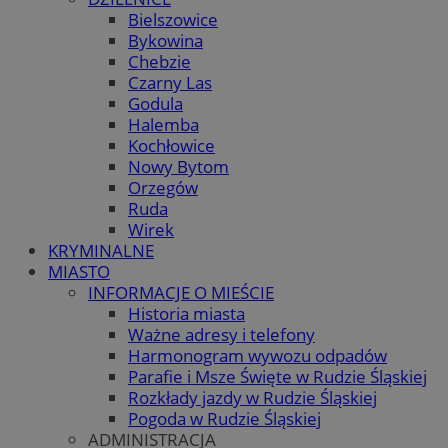
Bielszowice
Bykowina
Chebzie
Czarny Las
Godula
Halemba
Kochłowice
Nowy Bytom
Orzegów
Ruda
Wirek
KRYMINALNE
MIASTO
INFORMACJE O MIEŚCIE
Historia miasta
Ważne adresy i telefony
Harmonogram wywozu odpadów
Parafie i Msze Święte w Rudzie Śląskiej
Rozkłady jazdy w Rudzie Śląskiej
Pogoda w Rudzie Śląskiej
ADMINISTRACJA