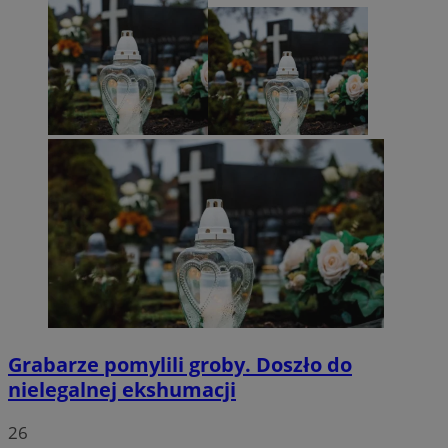
Grabarze pomylili groby. Doszło do
nielegalnej ekshumacji
26