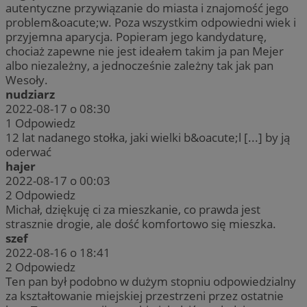
autentyczne przywiązanie do miasta i znajomość jego
problem&oacute;w. Poza wszystkim odpowiedni wiek i
przyjemna aparycja. Popieram jego kandydaturę,
chociaż zapewne nie jest ideałem takim ja pan Mejer
albo niezależny, a jednocześnie zależny tak jak pan
Wesoły.
nudziarz
2022-08-17 o 08:30
1
Odpowiedz
12 lat nadanego stołka, jaki wielki b&oacute;l [...] by ją
oderwać
hajer
2022-08-17 o 00:03
2
Odpowiedz
Michał, dziękuję ci za mieszkanie, co prawda jest
strasznie drogie, ale dość komfortowo się mieszka.
szef
2022-08-16 o 18:41
2
Odpowiedz
Ten pan był podobno w dużym stopniu odpowiedzialny
za kształtowanie miejskiej przestrzeni przez ostatnie