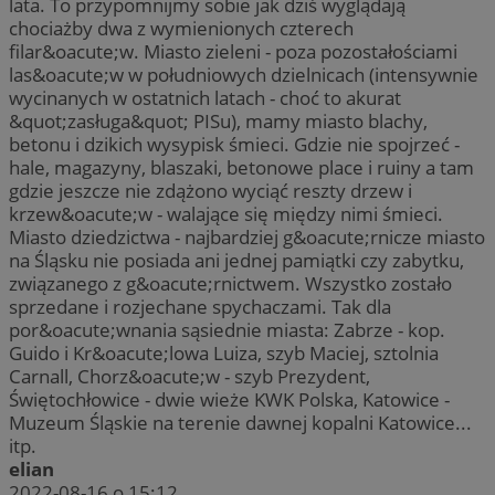
lata. To przypomnijmy sobie jak dziś wyglądają
chociażby dwa z wymienionych czterech
filar&oacute;w. Miasto zieleni - poza pozostałościami
las&oacute;w w południowych dzielnicach (intensywnie
wycinanych w ostatnich latach - choć to akurat
&quot;zasługa&quot; PISu), mamy miasto blachy,
betonu i dzikich wysypisk śmieci. Gdzie nie spojrzeć -
hale, magazyny, blaszaki, betonowe place i ruiny a tam
gdzie jeszcze nie zdążono wyciąć reszty drzew i
krzew&oacute;w - walające się między nimi śmieci.
Miasto dziedzictwa - najbardziej g&oacute;rnicze miasto
na Śląsku nie posiada ani jednej pamiątki czy zabytku,
związanego z g&oacute;rnictwem. Wszystko zostało
sprzedane i rozjechane spychaczami. Tak dla
por&oacute;wnania sąsiednie miasta: Zabrze - kop.
Guido i Kr&oacute;lowa Luiza, szyb Maciej, sztolnia
Carnall, Chorz&oacute;w - szyb Prezydent,
Świętochłowice - dwie wieże KWK Polska, Katowice -
Muzeum Śląskie na terenie dawnej kopalni Katowice...
itp.
elian
2022-08-16 o 15:12