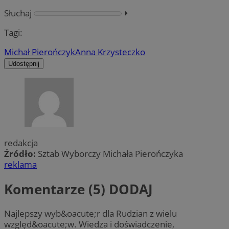
Słuchaj
⏵︎
Tagi:
Michał Pierończyk
Anna Krzysteczko
Udostępnij
redakcja
Źródło:
Sztab Wyborczy Michała Pierończyka
reklama
Komentarze (5)
DODAJ
Najlepszy wyb&oacute;r dla Rudzian z wielu
względ&oacute;w. Wiedza i doświadczenie,