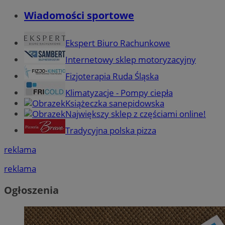
Wiadomości sportowe
Ekspert Biuro Rachunkowe
Internetowy sklep motoryzacyjny
Fizjoterapia Ruda Śląska
Klimatyzacje - Pompy ciepła
Książeczka sanepidowska
Największy sklep z częściami online!
Tradycyjna polska pizza
reklama
reklama
Ogłoszenia