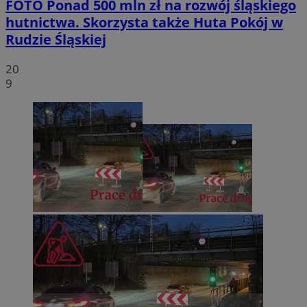
FOTO
Ponad 500 mln zł na rozwój śląskiego
hutnictwa. Skorzysta także Huta Pokój w
Rudzie Śląskiej
20
9