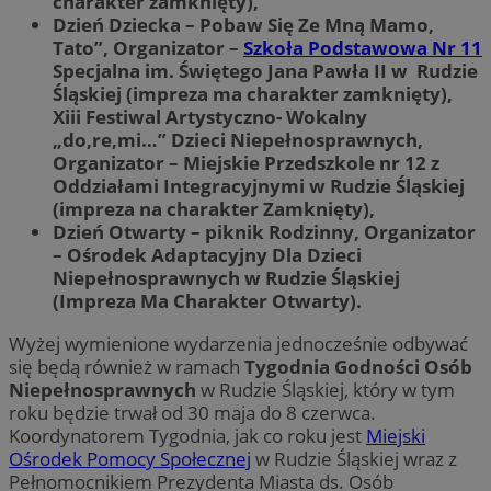
charakter zamknięty),
Dzień Dziecka – Pobaw Się Ze Mną Mamo,
Tato”, Organizator –
Szkoła Podstawowa Nr 11
Specjalna im. Świętego Jana Pawła II w Rudzie
Śląskiej (impreza ma charakter zamknięty),
Xiii Festiwal Artystyczno- Wokalny
„do,re,mi…” Dzieci Niepełnosprawnych,
Organizator – Miejskie Przedszkole nr 12 z
Oddziałami Integracyjnymi w Rudzie Śląskiej
(impreza na charakter Zamknięty),
Dzień Otwarty – piknik Rodzinny, Organizator
– Ośrodek Adaptacyjny Dla Dzieci
Niepełnosprawnych w Rudzie Śląskiej
(Impreza Ma Charakter Otwarty).
Wyżej wymienione wydarzenia jednocześnie odbywać
się będą również w ramach
Tygodnia Godności Osób
Niepełnosprawnych
w Rudzie Śląskiej, który w tym
roku będzie trwał od 30 maja do 8 czerwca.
Koordynatorem Tygodnia, jak co roku jest
Miejski
Ośrodek Pomocy Społecznej
w Rudzie Śląskiej wraz z
Pełnomocnikiem Prezydenta Miasta ds. Osób