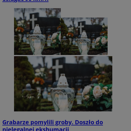
Grabarze pomylili groby. Doszło do
nielegalnej ekshumacji