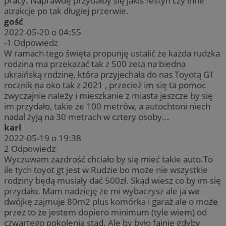
pracy. Naprawdę przydałby się jakiś festyn czy inne
atrakcje po tak długiej przerwie.
gość
2022-05-20 o 04:55
-1
Odpowiedz
W ramach tego święta propunję ustalić że każda rudzka
rodzina ma przekazać tak z 500 zeta na biedna
ukraińską rodzinę, która przyjechała do nas Toyotą GT
rocznik na oko tak z 2021 , przecież im się ta pomoc
zwyczajnie należy i mieszkanie z miasta jeszcze by się
im przydało, takie że 100 metrów, a autochtoni niech
nadal żyją na 30 metrach w cztery osoby...
karl
2022-05-19 o 19:38
2
Odpowiedz
Wyczuwam zazdrość chciało by się mieć takie auto.To
ile tych toyot gt jest w Rudzie bo może nie wszystkie
rodziny będą musiały dać 500zł. Skąd wiesz co by im się
przydało. Mam nadzieję że mi wybaczysz ale ja we
dwójkę zajmuje 80m2 plus komórka i garaż ale o może
przez to że jestem dopiero minimum (tyle wiem) od
czwartego pokolenia stąd. Ale by było fajnie gdyby