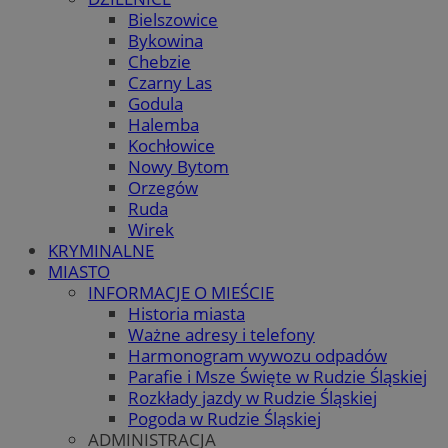
Bielszowice
Bykowina
Chebzie
Czarny Las
Godula
Halemba
Kochłowice
Nowy Bytom
Orzegów
Ruda
Wirek
KRYMINALNE
MIASTO
INFORMACJE O MIEŚCIE
Historia miasta
Ważne adresy i telefony
Harmonogram wywozu odpadów
Parafie i Msze Święte w Rudzie Śląskiej
Rozkłady jazdy w Rudzie Śląskiej
Pogoda w Rudzie Śląskiej
ADMINISTRACJA