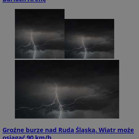
Groźne burze nad Rudą Śląską. Wiatr może
osiągać 90 km/h