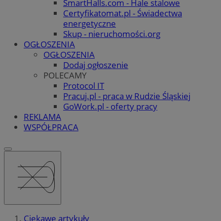
SmartHalls.com - Hale stalowe
Certyfikatomat.pl - Świadectwa
energetyczne
Skup - nieruchomości.org
OGŁOSZENIA
OGŁOSZENIA
Dodaj ogłoszenie
POLECAMY
Protocol IT
Pracuj.pl - praca w Rudzie Śląskiej
GoWork.pl - oferty pracy
REKLAMA
WSPÓŁPRACA
Ciekawe artykuły