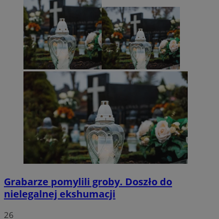
Grabarze pomylili groby. Doszło do
nielegalnej ekshumacji
26