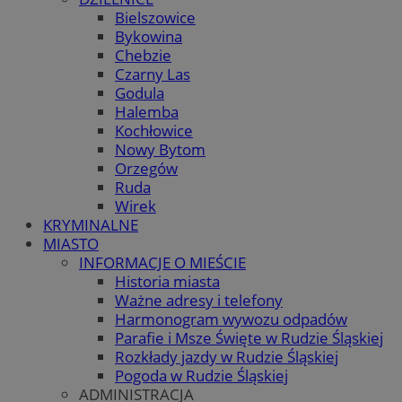
Bielszowice
Bykowina
Chebzie
Czarny Las
Godula
Halemba
Kochłowice
Nowy Bytom
Orzegów
Ruda
Wirek
KRYMINALNE
MIASTO
INFORMACJE O MIEŚCIE
Historia miasta
Ważne adresy i telefony
Harmonogram wywozu odpadów
Parafie i Msze Święte w Rudzie Śląskiej
Rozkłady jazdy w Rudzie Śląskiej
Pogoda w Rudzie Śląskiej
ADMINISTRACJA