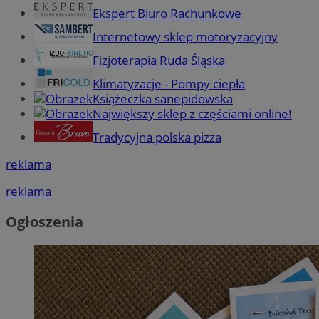
Ekspert Biuro Rachunkowe
Internetowy sklep motoryzacyjny
Fizjoterapia Ruda Śląska
Klimatyzacje - Pompy ciepła
Książeczka sanepidowska
Największy sklep z częściami online!
Tradycyjna polska pizza
reklama
reklama
Ogłoszenia