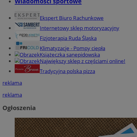
Wiadomości sportowe
Ekspert Biuro Rachunkowe
Internetowy sklep motoryzacyjny
Fizjoterapia Ruda Śląska
Klimatyzacje - Pompy ciepła
Książeczka sanepidowska
Największy sklep z częściami online!
Tradycyjna polska pizza
reklama
reklama
Ogłoszenia