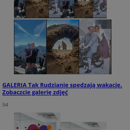
GALERIA
Tak Rudzianie spędzają wakacje.
Zobaczcie galerię zdjęć
54