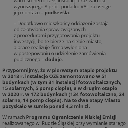
wartości netto całej instalacji oraz wartość
wynoszącego 8 proc. podatku VAT za usługę
jej montażu –
podkreśla
.
– Dodatkowo mieszkańcy odciążeni zostają
od załatwiania spraw związanych
z procedurami przygotowania projektu
inwestycji, bo te bierze na siebie miasto,
a prace realizuje firma wyłoniona
w postępowaniu o udzielenie zamówienia
publicznego –
dodaje
.
Przypomnijmy, że w pierwszym etapie projektu
w 2018 r. instalacje OZE zamontowano w 51
budynkach (w tym 31 instalacji fotowoltaicznych,
15 solarnych, 5 pomp ciepła), a w drugim etapie
w 2020 r. w 172 budynkach (134 fotowoltaiczne, 24
solarne, 14 pomp ciepła). Na te dwa etapy Miasto
pozyskało w sumie ponad 4,3 mln zł.
W ramach
Programu Ograniczenia Niskiej Emisji
realizowanego w Rudzie Śląskiej przy wymianie starego