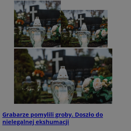
Grabarze pomylili groby. Doszło do
nielegalnej ekshumacji