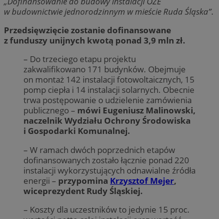
„Dofinansowanie do budowy instalacji OZE
w budownictwie jednorodzinnym w mieście Ruda Śląska”
.
Przedsięwzięcie zostanie dofinansowane
z funduszy unijnych kwotą ponad 3,9 mln zł.
– Do trzeciego etapu projektu
zakwalifikowano 171 budynków. Obejmuje
on montaż 142 instalacji fotowoltaicznych, 15
pomp ciepła i 14 instalacji solarnych. Obecnie
trwa postępowanie o udzielenie zamówienia
publicznego –
mówi Eugeniusz Malinowski,
naczelnik Wydziału Ochrony Środowiska
i Gospodarki Komunalnej.
– W ramach dwóch poprzednich etapów
dofinansowanych zostało łącznie ponad 220
instalacji wykorzystujących odnawialne źródła
energii –
przypomina
Krzysztof Mejer
,
wiceprezydent Rudy Śląskiej.
– Koszty dla uczestników to jedynie 15 proc.