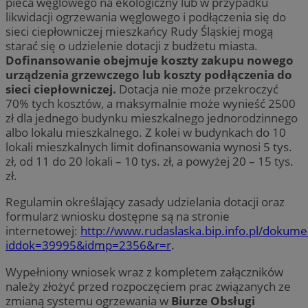
pieca węglowego na ekologiczny lub w przypadku
likwidacji ogrzewania węglowego i podłączenia się do
sieci ciepłowniczej mieszkańcy Rudy Śląskiej mogą
starać się o udzielenie dotacji z budżetu miasta.
Dofinansowanie obejmuje koszty zakupu nowego
urządzenia grzewczego lub koszty podłączenia do
sieci ciepłowniczej.
Dotacja nie może przekroczyć
70% tych kosztów, a maksymalnie może wynieść 2500
zł dla jednego budynku mieszkalnego jednorodzinnego
albo lokalu mieszkalnego. Z kolei w budynkach do 10
lokali mieszkalnych limit dofinansowania wynosi 5 tys.
zł, od 11 do 20 lokali – 10 tys. zł, a powyżej 20 – 15 tys.
zł.
Regulamin określający zasady udzielania dotacji oraz
formularz wniosku dostępne są na stronie
internetowej:
http://www.rudaslaska.bip.info.pl/dokume
iddok=39995&idmp=2356&r=r
.
Wypełniony wniosek wraz z kompletem załączników
należy złożyć przed rozpoczęciem prac związanych ze
zmianą systemu ogrzewania w
Biurze Obsługi