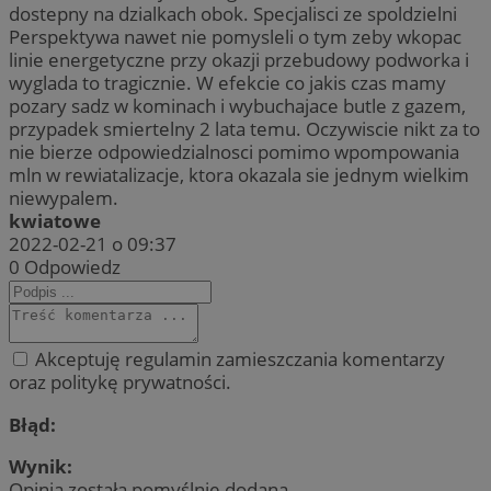
dostepny na dzialkach obok. Specjalisci ze spoldzielni
Perspektywa nawet nie pomysleli o tym zeby wkopac
linie energetyczne przy okazji przebudowy podworka i
wyglada to tragicznie. W efekcie co jakis czas mamy
pozary sadz w kominach i wybuchajace butle z gazem,
przypadek smiertelny 2 lata temu. Oczywiscie nikt za to
nie bierze odpowiedzialnosci pomimo wpompowania
mln w rewiatalizacje, ktora okazala sie jednym wielkim
niewypalem.
kwiatowe
2022-02-21 o 09:37
0
Odpowiedz
Akceptuję regulamin zamieszczania komentarzy
oraz politykę prywatności.
Błąd:
Wynik:
Opinia została pomyślnie dodana.