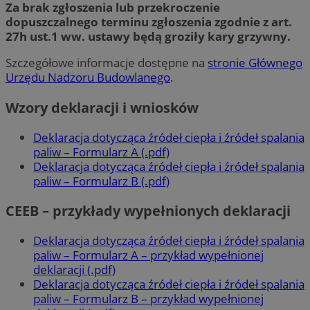
Za brak zgłoszenia lub przekroczenie
dopuszczalnego terminu zgłoszenia zgodnie z art.
27h ust.1 ww. ustawy będą groziły kary grzywny.
Szczegółowe informacje dostępne na
stronie Głównego
Urzędu Nadzoru Budowlanego
.
Wzory deklaracji i wniosków
Deklaracja dotycząca źródeł ciepła i źródeł spalania
paliw – Formularz A (.pdf)
Deklaracja dotycząca źródeł ciepła i źródeł spalania
paliw – Formularz B (.pdf)
CEEB – przykłady wypełnionych deklaracji
Deklaracja dotycząca źródeł ciepła i źródeł spalania
paliw – Formularz A – przykład wypełnionej
deklaracji (.pdf)
Deklaracja dotycząca źródeł ciepła i źródeł spalania
paliw – Formularz B – przykład wypełnionej