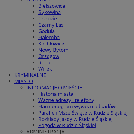
Bielszowice
Bykowina
Chebzie
Czarny Las
Godula
Halemba
Kochłowice
Nowy Bytom
Orzegów
Ruda
Wirek
KRYMINALNE
MIASTO
INFORMACJE O MIEŚCIE
Historia miasta
Ważne adresy i telefony
Harmonogram wywozu odpadów
Parafie i Msze Święte w Rudzie Śląskiej
Rozkłady jazdy w Rudzie Śląskiej
Pogoda w Rudzie Śląskiej
ADMINISTRACJA