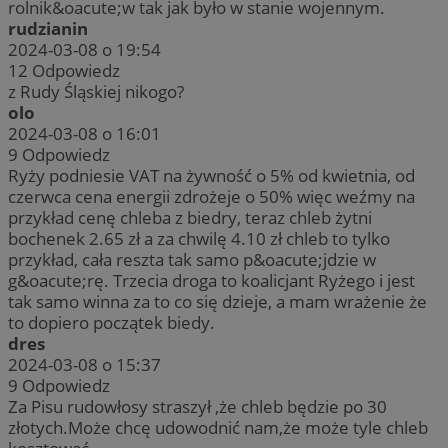
rolnik&oacute;w tak jak było w stanie wojennym.
rudzianin
2024-03-08 o 19:54
12
Odpowiedz
z Rudy Śląskiej nikogo?
olo
2024-03-08 o 16:01
9
Odpowiedz
Ryży podniesie VAT na żywność o 5% od kwietnia, od
czerwca cena energii zdrożeje o 50% więc weźmy na
przykład cenę chleba z biedry, teraz chleb żytni
bochenek 2.65 zł a za chwilę 4.10 zł chleb to tylko
przykład, cała reszta tak samo p&oacute;jdzie w
g&oacute;rę. Trzecia droga to koalicjant Ryżego i jest
tak samo winna za to co się dzieje, a mam wrażenie że
to dopiero początek biedy.
dres
2024-03-08 o 15:37
9
Odpowiedz
Za Pisu rudowłosy straszył ,że chleb będzie po 30
złotych.Może chcę udowodnić nam,że może tyle chleb