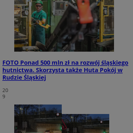
FOTO
Ponad 500 mln zł na rozwój śląskiego
hutnictwa. Skorzysta także Huta Pokój w
Rudzie Śląskiej
20
9