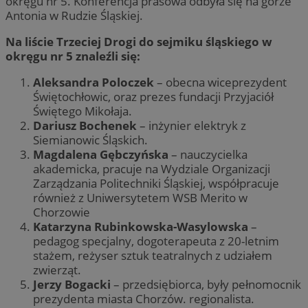
okręgu nr 5. Konferencja prasowa odbyła się na górze
Antonia w Rudzie Śląskiej.
Na liście Trzeciej Drogi do sejmiku śląskiego w
okręgu nr 5 znaleźli się:
Aleksandra Poloczek
– obecna wiceprezydent
Świętochłowic, oraz prezes fundacji Przyjaciół
Świętego Mikołaja.
Dariusz Bochenek
– inżynier elektryk z
Siemianowic Śląskich.
Magdalena Gębczyńska
– nauczycielka
akademicka, pracuje na Wydziale Organizacji
Zarządzania Politechniki Śląskiej, współpracuje
również z Uniwersytetem WSB Merito w
Chorzowie
Katarzyna Rubinkowska-Wasylowska
–
pedagog specjalny, dogoterapeuta z 20-letnim
stażem, reżyser sztuk teatralnych z udziałem
zwierząt.
Jerzy Bogacki
– przedsiębiorca, były pełnomocnik
prezydenta miasta Chorzów. regionalista.