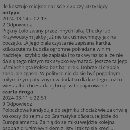
Ile kosztuje miejsce na liście ? 20 czy 30 tysięcy
antypo
2024-03-14 o 02:13
2
Odpowiedz
Piękny Lolo zwany przez innych lalką Chucky lub
Krzywoustym jakby już nie tak uśmiechnięty jak na
początku .A jego biała czysta nie zapisana kartka,
kt&oacute;ra budziła ogromne pokładane w nim
nadzieje , szybko się zapisała i to tak wyraziście ,że nie
da się tego niczym tak szybko wymazać.I jeszcze ta jego
uśmiechnięta Polska bez barierek. Dobrze ci chłopie
żarło ,ale zgasło. W polityce nie da się być pogodnym ,
miłym i sympatycznym w dodatku dla każdego .Już to
wiesz albo chcesz dalej brnąć w to pajacowanie.
czarta droga
2024-03-11 o 22:51
9
Odpowiedz
Poloczkowa kandyduje do sejmiku chociaż wie za chwilę
wskoczy do sejmu bo Gramatyka p&oacute;jdzie do
Europalamentu. Za nią do sejmiku wejdzie kolejna
osoba z drugim wynikiem z listy i tak to się kręci ...