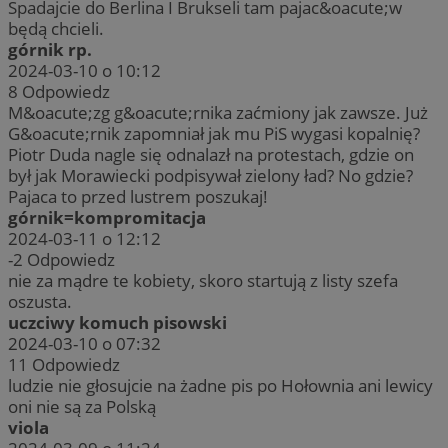
Spadajcie do Berlina I Brukseli tam pajac&oacute;w
będą chcieli.
górnik rp.
2024-03-10 o 10:12
8
Odpowiedz
M&oacute;zg g&oacute;rnika zaćmiony jak zawsze. Już
G&oacute;rnik zapomniał jak mu PiS wygasi kopalnię?
Piotr Duda nagle się odnalazł na protestach, gdzie on
był jak Morawiecki podpisywał zielony ład? No gdzie?
Pajaca to przed lustrem poszukaj!
górnik=kompromitacja
2024-03-11 o 12:12
-2
Odpowiedz
nie za mądre te kobiety, skoro startują z listy szefa
oszusta.
uczciwy komuch pisowski
2024-03-10 o 07:32
11
Odpowiedz
ludzie nie głosujcie na żadne pis po Hołownia ani lewicy
oni nie są za Polską
viola