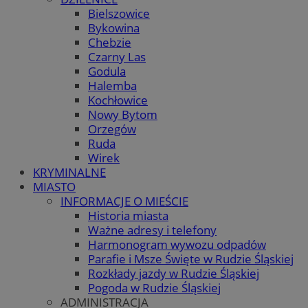
Bielszowice
Bykowina
Chebzie
Czarny Las
Godula
Halemba
Kochłowice
Nowy Bytom
Orzegów
Ruda
Wirek
KRYMINALNE
MIASTO
INFORMACJE O MIEŚCIE
Historia miasta
Ważne adresy i telefony
Harmonogram wywozu odpadów
Parafie i Msze Święte w Rudzie Śląskiej
Rozkłady jazdy w Rudzie Śląskiej
Pogoda w Rudzie Śląskiej
ADMINISTRACJA