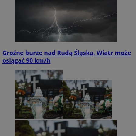
Groźne burze nad Rudą Śląską. Wiatr może
osiągać 90 km/h