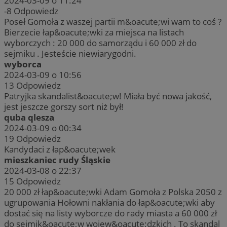
2024-03-09 o 11:24
-8
Odpowiedz
Poseł Gomoła z waszej partii m&oacute;wi wam to coś ?
Bierzecie łap&oacute;wki za miejsca na listach
wyborczych : 20 000 do samorządu i 60 000 zł do
sejmiku . Jesteście niewiarygodni.
wyborca
2024-03-09 o 10:56
13
Odpowiedz
Patryjka skandalist&oacute;w! Miała być nowa jakość,
jest jeszcze gorszy sort niż był!
quba qlesza
2024-03-09 o 00:34
19
Odpowiedz
Kandydaci z łap&oacute;wek
mieszkaniec rudy Śląskie
2024-03-08 o 22:37
15
Odpowiedz
20 000 zł łap&oacute;wki Adam Gomoła z Polska 2050 z
ugrupowania Hołowni nakłania do łap&oacute;wki aby
dostać się na listy wyborcze do rady miasta a 60 000 zł
do sejmik&oacute;w wojew&oacute;dzkich . To skandal