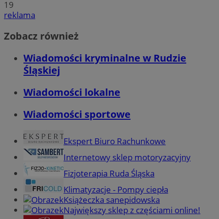
19
reklama
Zobacz również
Wiadomości kryminalne w Rudzie
Śląskiej
Wiadomości lokalne
Wiadomości sportowe
Ekspert Biuro Rachunkowe
Internetowy sklep motoryzacyjny
Fizjoterapia Ruda Śląska
Klimatyzacje - Pompy ciepła
Książeczka sanepidowska
Największy sklep z częściami online!