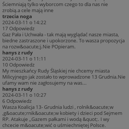
Ściemniają tylko wyborcom czego to dla nas nie
zrobią.a cele mają inne
trzecia noga
2024-03-11 o 14:22
17
Odpowiedz
Gaz Pała i Uchwała - tak mają wyglądać nasze miasta,
biedne zastraszone i upokorzone. To wasza propozycja
na rozw&oacute;j.Nie POpieram.
hanys z rudy
2024-03-11 o 11:11
10
Odpowiedz
My mieszkańcy Rudy Śląskiej nie chcemy miasta
Milicyjnego jak zostało to wprowadzone 13 Grudnia.Nie
ufamy wam nie zagłosujemy na was...
hanys z rudy
2024-03-11 o 10:27
6
Odpowiedz
Wasza Koalicja 13- Grudnia ludzi , rolnik&oacute;w
,g&oacute;rnik&oacute;w kobiety i dzieci pod Sejmem
RP. Atakuje ,,Gazem pałkami i wodą &quot;. I wy
chcecie m&oacute;wić o uśmiechniętej Polsce.