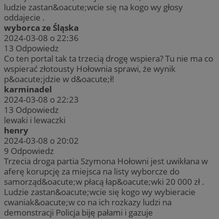
ludzie zastan&oacute;wcie się na kogo wy głosy
oddajecie .
wyborca ze Śląska
2024-03-08 o 22:36
13
Odpowiedz
Co ten portal tak ta trzecią drogę wspiera? Tu nie ma co
wspierać złotousty Hołownia sprawi, że wynik
p&oacute;jdzie w d&oacute;ł!
karminadel
2024-03-08 o 22:23
13
Odpowiedz
lewaki i lewaczki
henry
2024-03-08 o 20:02
9
Odpowiedz
Trzecia droga partia Szymona Hołowni jest uwikłana w
aferę korupcję za miejsca na listy wyborcze do
samorząd&oacute;w płacą łap&oacute;wki 20 000 zł .
Ludzie zastan&oacute;wcie się kogo wy wybieracie
cwaniak&oacute;w co na ich rozkazy ludzi na
demonstracji Policja biję pałami i gazuje