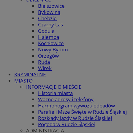
Bielszowice
Bykowina
Chebzie
Czarny Las
Godula
Halemba
Kochłowice
Nowy Bytom
Orzegów
Ruda
Wirek
KRYMINALNE
MIASTO
INFORMACJE O MIEŚCIE
Historia miasta
Ważne adresy i telefony
Harmonogram wywozu odpadów
Parafie i Msze Święte w Rudzie Śląskiej
Rozkłady jazdy w Rudzie Śląskiej
Pogoda w Rudzie Śląskiej
ADMINISTRACJA