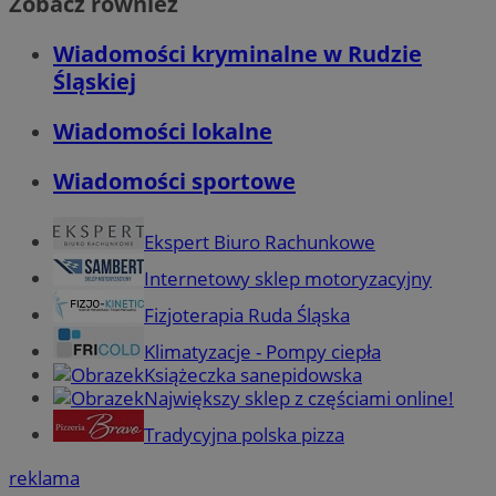
Zobacz również
Wiadomości kryminalne w Rudzie
Śląskiej
Wiadomości lokalne
Wiadomości sportowe
Ekspert Biuro Rachunkowe
Internetowy sklep motoryzacyjny
Fizjoterapia Ruda Śląska
Klimatyzacje - Pompy ciepła
Książeczka sanepidowska
Największy sklep z częściami online!
Tradycyjna polska pizza
reklama