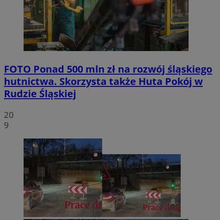
FOTO
Ponad 500 mln zł na rozwój śląskiego
hutnictwa. Skorzysta także Huta Pokój w
Rudzie Śląskiej
20
9