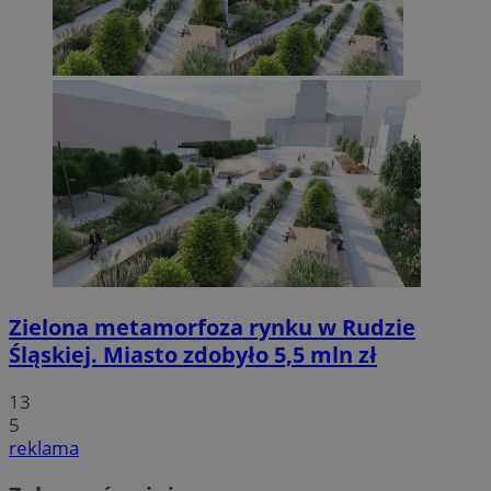
Zielona metamorfoza rynku w Rudzie
Śląskiej. Miasto zdobyło 5,5 mln zł
13
5
reklama