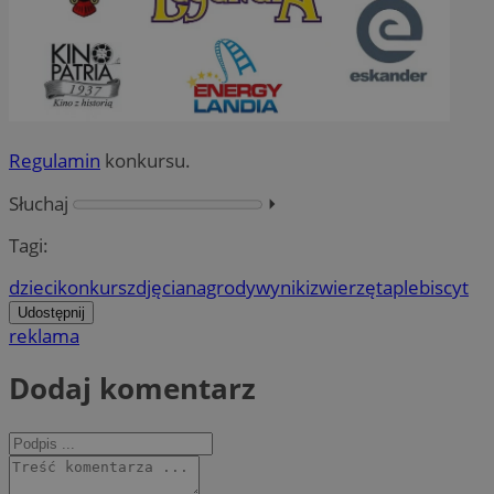
Regulamin
konkursu.
Słuchaj
⏵︎
Tagi:
dzieci
konkurs
zdjęcia
nagrody
wyniki
zwierzęta
plebiscyt
Udostępnij
reklama
Dodaj komentarz