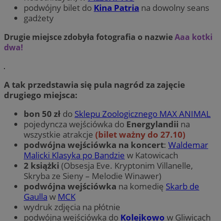
podwójny bilet do
Kina Patria
na dowolny seans
gadżety
Drugie miejsce zdobyła fotografia o nazwie
Aaa kotki
dwa!
A tak przedstawia się pula nagród za zajęcie
drugiego miejsca:
bon 50 zł
do
Sklepu Zoologicznego MAX ANIMAL
pojedyncza wejściówka do
Energylandii
na
wszystkie atrakcje
(bilet ważny do 27.10)
podwójna wejściówka na koncert
:
Waldemar
Malicki Klasyka po Bandzie
w Katowicach
2 książki
(Obsesja Eve. Kryptonim Villanelle,
Skryba ze Sieny – Melodie Winawer)
podwójna wejściówka
na komedię
Skarb de
Gaulla
w
MCK
wydruk zdjęcia na płótnie
podwójna wejściówka do
Kolejkowo
w Gliwicach