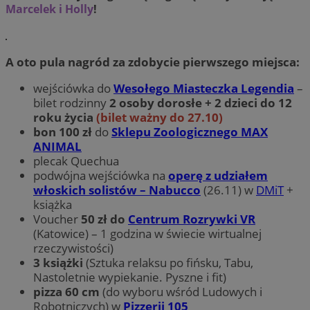
Marcelek i Holly
!
A oto pula nagród za zdobycie pierwszego miejsca:
wejściówka do
Wesołego Miasteczka Legendia
–
bilet rodzinny
2 osoby dorosłe + 2 dzieci do 12
roku życia
(bilet ważny do 27.10)
bon 100 zł
do
Sklepu Zoologicznego MAX
ANIMAL
plecak Quechua
podwójna wejściówka na
operę z udziałem
włoskich solistów – Nabucco
(26.11) w
DMiT
+
książka
Voucher
50 zł do
Centrum Rozrywki VR
(Katowice) – 1 godzina w świecie wirtualnej
rzeczywistości)
3 książki
(Sztuka relaksu po fińsku, Tabu,
Nastoletnie wypiekanie. Pyszne i fit)
pizza 60 cm
(do wyboru wśród Ludowych i
Robotniczych) w
Pizzerii 105