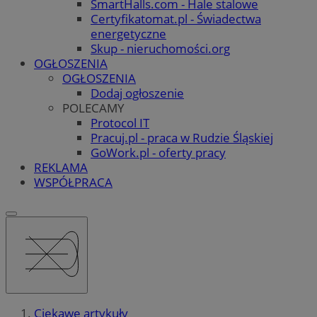
SmartHalls.com - Hale stalowe
Certyfikatomat.pl - Świadectwa
energetyczne
Skup - nieruchomości.org
OGŁOSZENIA
OGŁOSZENIA
Dodaj ogłoszenie
POLECAMY
Protocol IT
Pracuj.pl - praca w Rudzie Śląskiej
GoWork.pl - oferty pracy
REKLAMA
WSPÓŁPRACA
Ciekawe artykuły