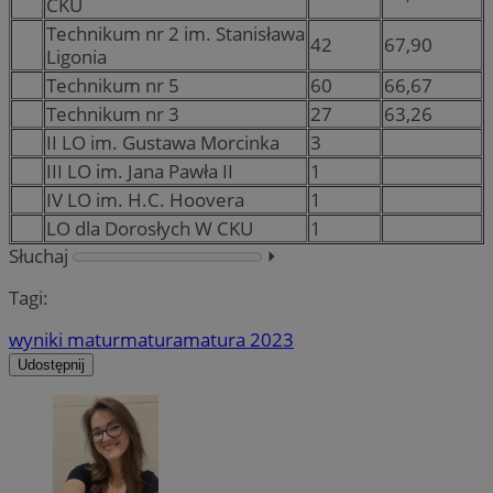
CKU
Technikum nr 2 im. Stanisława
42
67,90
Ligonia
Technikum nr 5
60
66,67
Technikum nr 3
27
63,26
II LO im. Gustawa Morcinka
3
III LO im. Jana Pawła II
1
IV LO im. H.C. Hoovera
1
LO dla Dorosłych W CKU
1
Słuchaj
⏵︎
Tagi:
wyniki matur
matura
matura 2023
Udostępnij