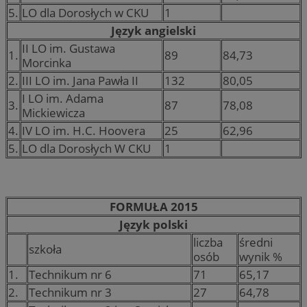
5.
LO dla Dorosłych w CKU
1
Język angielski
II LO im. Gustawa
1.
89
84,73
Morcinka
2.
III LO im. Jana Pawła II
132
80,05
I LO im. Adama
3.
87
78,08
Mickiewicza
4.
IV LO im. H.C. Hoovera
25
62,96
5.
LO dla Dorosłych W CKU
1
FORMUŁA 2015
Język polski
liczba
średni
szkoła
osób
wynik %
1.
Technikum nr 6
71
65,17
2.
Technikum nr 3
27
64,78