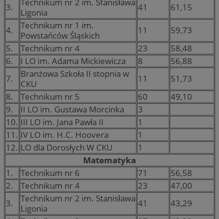
Technikum nr 2 im. Stanisława
3.
41
61,15
Ligonia
Technikum nr 1 im.
4.
11
59,73
Powstańców Śląskich
5.
Technikum nr 4
23
58,48
6.
I LO im. Adama Mickiewicza
8
56,88
Branżowa Szkoła II stopnia w
7.
11
51,73
CKU
8.
Technikum nr 5
60
49,10
9.
II LO im. Gustawa Morcinka
3
10.
III LO im. Jana Pawła II
1
11.
IV LO im. H.C. Hoovera
1
12.
LO dla Dorosłych W CKU
1
Matematyka
1.
Technikum nr 6
71
56,58
2.
Technikum nr 4
23
47,00
Technikum nr 2 im. Stanisława
3.
41
43,29
Ligonia