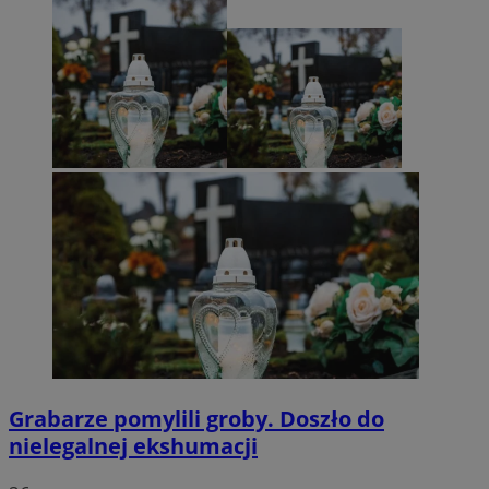
Grabarze pomylili groby. Doszło do
nielegalnej ekshumacji