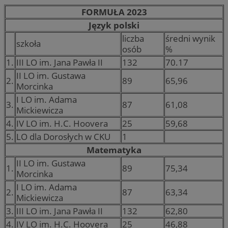
FORMUŁA 2023
Język polski
liczba
średni wynik
szkoła
osób
%
1.
III LO im. Jana Pawła II
132
70.17
II LO im. Gustawa
2.
89
65,96
Morcinka
I LO im. Adama
3.
87
61,08
Mickiewicza
4.
IV LO im. H.C. Hoovera
25
59,68
5.
LO dla Dorosłych w CKU
1
Matematyka
II LO im. Gustawa
1.
89
75,34
Morcinka
I LO im. Adama
2.
87
63,34
Mickiewicza
3.
III LO im. Jana Pawła II
132
62,80
4.
IV LO im. H.C. Hoovera
25
46,88