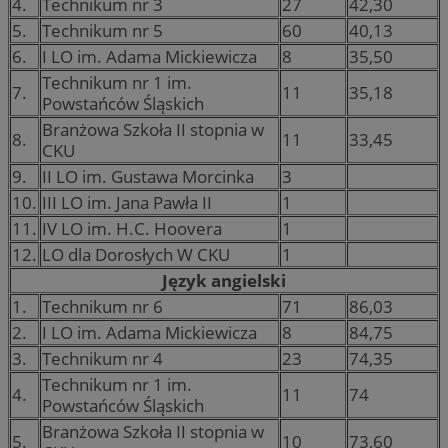
4.
Technikum nr 3
27
42,30
5.
Technikum nr 5
60
40,13
6.
I LO im. Adama Mickiewicza
8
35,50
Technikum nr 1 im.
7.
11
35,18
Powstańców Śląskich
Branżowa Szkoła II stopnia w
8.
11
33,45
CKU
9.
II LO im. Gustawa Morcinka
3
10.
III LO im. Jana Pawła II
1
11.
IV LO im. H.C. Hoovera
1
12.
LO dla Dorosłych W CKU
1
Język angielski
1.
Technikum nr 6
71
86,03
2.
I LO im. Adama Mickiewicza
8
84,75
3.
Technikum nr 4
23
74,35
Technikum nr 1 im.
4.
11
74
Powstańców Śląskich
Branżowa Szkoła II stopnia w
5.
10
73,60