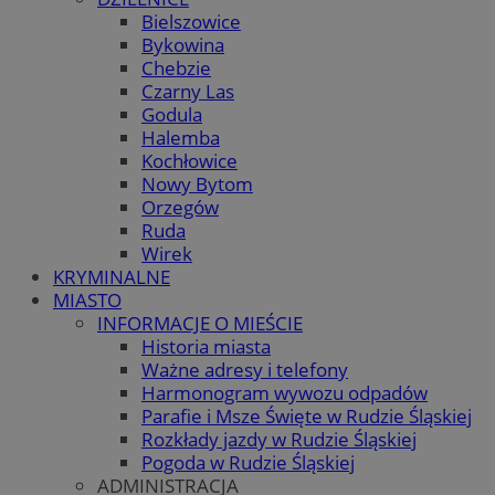
Bielszowice
Bykowina
Chebzie
Czarny Las
Godula
Halemba
Kochłowice
Nowy Bytom
Orzegów
Ruda
Wirek
KRYMINALNE
MIASTO
INFORMACJE O MIEŚCIE
Historia miasta
Ważne adresy i telefony
Harmonogram wywozu odpadów
Parafie i Msze Święte w Rudzie Śląskiej
Rozkłady jazdy w Rudzie Śląskiej
Pogoda w Rudzie Śląskiej
ADMINISTRACJA