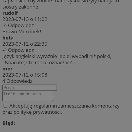
kapłańskie i by zdolne maturzystki służyły nam jako
siostry zakonne.
rudolf
2023-07-13 o 11:02
-4
Odpowiedz
Brawo Morcinek!
beta
2023-07-12 o 22:35
-4
Odpowiedz
Język angielski wyraźnie lepiej wypadł niż polski,
c&oacute;ż to może oznaczać?...
mer
2023-07-12 o 15:08
4
Odpowiedz
Akceptuję regulamin zamieszczania komentarzy
oraz politykę prywatności.
Błąd: