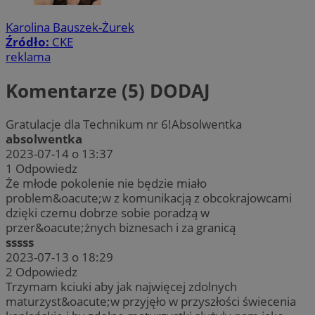
Karolina Bauszek-Żurek
Źródło:
CKE
reklama
Komentarze (5)
DODAJ
Gratulacje dla Technikum nr 6!Absolwentka
absolwentka
2023-07-14 o 13:37
1
Odpowiedz
Że młode pokolenie nie będzie miało
problem&oacute;w z komunikacją z obcokrajowcami
dzięki czemu dobrze sobie poradzą w
przer&oacute;żnych biznesach i za granicą
sssss
2023-07-13 o 18:29
2
Odpowiedz
Trzymam kciuki aby jak najwięcej zdolnych
maturzyst&oacute;w przyjęło w przyszłości świecenia