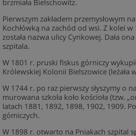
brzmiała Bielschowitz.
SessID
QeSessID
Pierwszym zakładem przemysłowym na tere
MvSessID
Kochłówką na zachód od wsi. Z kolei w 1
msToken
została nazwa ulicy Cynkowej. Dała ona
szpitala.
__cf_bm
W 1801 r. pruski fiskus górniczy wykupi
Królewskiej Kolonii Bielszowice (leżała 
__cf_bm
W 1744 r. po raz pierwszy słyszymy o na
murowana szkoła koło kościoła (tzw. „
VISITOR_PRIVACY_
latach 1881, 1892, 1898, 1902, 1909. 
gómiczych.
W 1898 r. otwarto na Pniakach szpital sp
CookieScriptConse