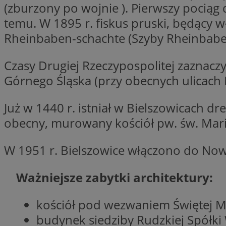
(zburzony po wojnie ). Pierwszy pociąg
temu. W 1895 r. fiskus pruski, będący 
Rheinbaben-schachte (Szyby Rheinbaben
Provider
Nazwa
Czasy Drugiej Rzeczypospolitej zaznacz
Domena
Nazwa
Górnego Śląska (przy obecnych ulicach 
Nazwa
ttwid
.tiktok.c
_clsk
_fbp
Już w 1440 r. istniał w Bielszowicach 
obecny, murowany kościół pw. św. Marii
FCCDCF
MR
_ga
W 1951 r. Bielszowice włączono do Nowe
MUID
Ważniejsze zabytki architektury:
kościół pod wezwaniem Świętej M
SM
_ga_ES69V3SCKQ
budynek siedziby Rudzkiej Spółki