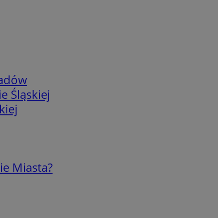
adów
e Śląskiej
kiej
ie Miasta?