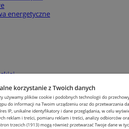
we
twa energetyczne
skiej
lne korzystanie z Twoich danych
rzy używamy plików cookie i podobnych technologii do przechow
ępu do informacji na Twoim urządzeniu oraz do przetwarzania 
dres IP, unikalne identyfikatory i dane przeglądania, w celu wyświ
h reklam i treści, pomiaru reklam i treści, analizy odbiorców or
tron trzecich (1913)
mogą również przetwarzać Twoje dane w tych