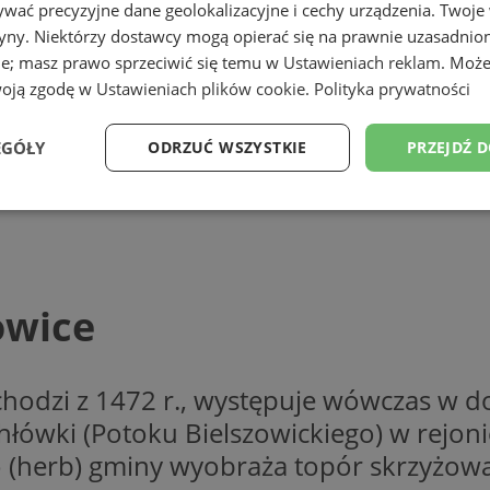
wać precyzyjne dane geolokalizacyjne i cechy urządzenia. Twoje
tryny. Niektórzy dostawcy mogą opierać się na prawnie uzasadnio
ie; masz prawo sprzeciwić się temu w
Ustawieniach reklam
. Może
woją zgodę w
Ustawieniach plików cookie
.
Polityka prywatności
EGÓŁY
ODRZUĆ WSZYSTKIE
PRZEJDŹ 
Wydajność
Targetowanie
Funkcjonalność
Ni
owice
ezbędne
Wydajność
Targetowanie
Funkcjonalność
Niesklasyfikow
hodzi z 1472 r., występuje wówczas w do
ie umożliwiają korzystanie z podstawowych funkcji strony internetowej, takich jak log
ówki (Potoku Bielszowickiego) w rejonie
Bez niezbędnych plików cookie nie można prawidłowo korzystać ze strony internetowe
o (herb) gminy wyobraża topór skrzyżowa
Provider
/
Okres
Opis
Domena
przechowywania