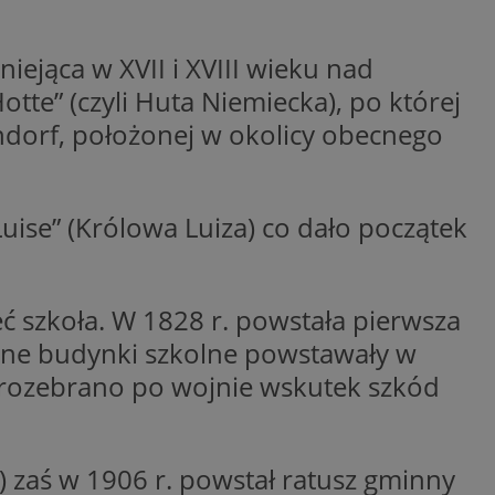
tyfikator sesji.
tyfikator sesji.
iejąca w XVII i XVIII wieku nad
tyfikator sesji.
tte” (czyli Huta Niemiecka), po której
 celów
endorf, położonej w okolicy obecnego
a, zapewniając, że
i, a ich dane są
przez witrynę
sług.
iania ludzi i botów.
Luise” (Królowa Luiza) co dało początek
ernetowej, ponieważ
aportów na temat
towej.
iania ludzi i botów.
ernetowej, ponieważ
eć szkoła. W 1828 r. powstała pierwsza
aportów na temat
towej.
ejne budynki szkolne powstawały w
o przechowywania
i rozebrano po wojnie wskutek szkód
watności dla ich
dane dotyczące
olityki i
ając, że ich
e w przyszłych
1) zaś w 1906 r. powstał ratusz gminny
zez usługę Cookie-