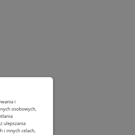
ywania i
danych osobowych,
etlania
az ulepszania
 i innych celach,