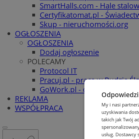
SmartHalls.com - Hale stalo
Certyfikatomat.pl - Świadec
Skup - nieruchomości.org
OGŁOSZENIA
OGŁOSZENIA
Dodaj ogłoszenie
POLECAMY
Protocol IT
Pracuj.pl - praca w Rudzie Ślą
GoWork.pl - oferty pracy
Odpowiedzia
REKLAMA
My i nasi partne
WSPÓŁPRACA
uzyskiwania dost
takich jak Twój a
spersonalizowanyc
usług.
Dostawcy s