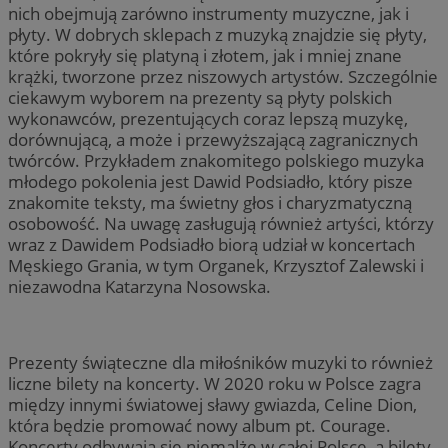
nich obejmują zarówno instrumenty muzyczne, jak i
płyty. W dobrych sklepach z muzyką znajdzie się płyty,
które pokryły się platyną i złotem, jak i mniej znane
krążki, tworzone przez niszowych artystów. Szczególnie
ciekawym wyborem na prezenty są płyty polskich
wykonawców, prezentujących coraz lepszą muzykę,
dorównującą, a może i przewyższającą zagranicznych
twórców. Przykładem znakomitego polskiego muzyka
młodego pokolenia jest Dawid Podsiadło, który pisze
znakomite teksty, ma świetny głos i charyzmatyczną
osobowość. Na uwagę zasługują również artyści, którzy
wraz z Dawidem Podsiadło biorą udział w koncertach
Męskiego Grania, w tym Organek, Krzysztof Zalewski i
niezawodna Katarzyna Nosowska.
Prezenty świąteczne dla miłośników muzyki to również
liczne bilety na koncerty. W 2020 roku w Polsce zagra
między innymi światowej sławy gwiazda, Celine Dion,
która będzie promować nowy album pt. Courage.
Koncerty odbywają się niemalże w całej Polsce, a bilety