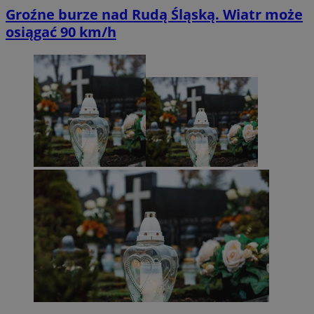
Groźne burze nad Rudą Śląską. Wiatr może
osiągać 90 km/h