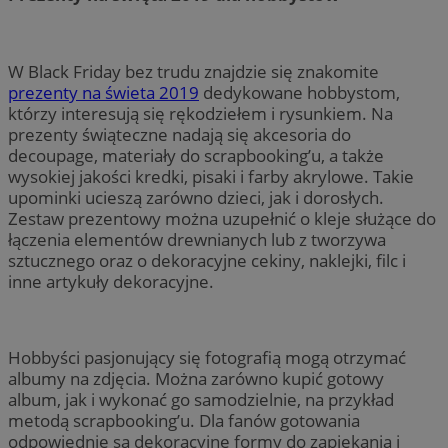
W Black Friday bez trudu znajdzie się znakomite
prezenty na świeta 2019
dedykowane hobbystom,
którzy interesują się rękodziełem i rysunkiem. Na
prezenty świąteczne nadają się akcesoria do
decoupage, materiały do scrapbooking’u, a także
wysokiej jakości kredki, pisaki i farby akrylowe. Takie
upominki ucieszą zarówno dzieci, jak i dorosłych.
Zestaw prezentowy można uzupełnić o kleje służące do
łączenia elementów drewnianych lub z tworzywa
sztucznego oraz o dekoracyjne cekiny, naklejki, filc i
inne artykuły dekoracyjne.
Hobbyści pasjonujący się fotografią mogą otrzymać
albumy na zdjęcia. Można zarówno kupić gotowy
album, jak i wykonać go samodzielnie, na przykład
metodą scrapbooking’u. Dla fanów gotowania
odpowiednie są dekoracyjne formy do zapiekania i