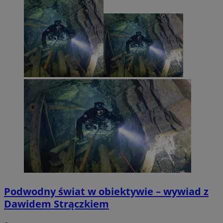
Podwodny świat w obiektywie – wywiad z
Dawidem Strączkiem