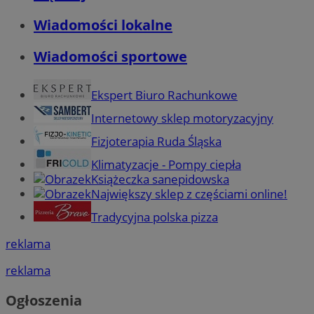
Wiadomości lokalne
Wiadomości sportowe
Ekspert Biuro Rachunkowe
Internetowy sklep motoryzacyjny
Fizjoterapia Ruda Śląska
Klimatyzacje - Pompy ciepła
Książeczka sanepidowska
Największy sklep z częściami online!
Tradycyjna polska pizza
reklama
reklama
Ogłoszenia