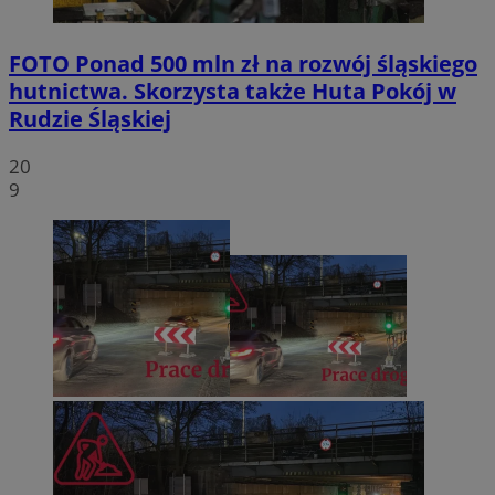
FOTO
Ponad 500 mln zł na rozwój śląskiego
hutnictwa. Skorzysta także Huta Pokój w
Rudzie Śląskiej
20
9