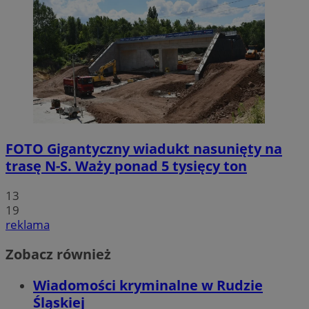
FOTO
Gigantyczny wiadukt nasunięty na
trasę N-S. Waży ponad 5 tysięcy ton
13
19
reklama
Zobacz również
Wiadomości kryminalne w Rudzie
Śląskiej