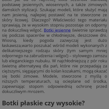
podstawę jesiennych, wiosennych, a także zimowych
damskich stylizacji. Szukając modeli, które służyć mają
nam jesienią, najlepiej postawić na te stworzone ze
skóry licowej. Dlaczego? Właściwości tego materiału
sprawiają, że w wysokim stopniu pozostaje on odporny
na dokuczliwą wilgoć.
Botki jesienne
świetnie sprawdzą
się podczas spacerów w chłodniejsze, deszczowe dni.
Wiosną, kiedy pogoda zazwyczaj jest dużo
łaskawsza,warto poszukać wśród modeli wykonanych z
delikatniejszego rodzaju skóry (tym samym mniej
odpornego na zabrudzenia i wilgoć) – stylowego zamszu
lub eleganckiego nubuku. W najchłodniejszą z pór roku
świetną alternatywą dla pań, które nie przepadają za
cięższymi, sięgającymi do kolan kozakami, mogą okazać
się botki zimowe. Modele, stworzone z myślą o
niższych temperaturach, są ocieplane od środka,
zapewniając stopom odpowiednią ochronę przed
dokuczliwym mrozem.
Botki płaskie czy wysokie?