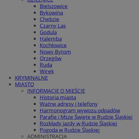
Bielszowice
Bykowina
Chebzie
Czarny Las
Godula
Halemba
Kochłowice
Nowy Bytom
Orzegów
Ruda
Wirek
KRYMINALNE
MIASTO
INFORMACJE O MIEŚCIE
Historia miasta
Ważne adresy i telefony
Harmonogram wywozu odpadów
Parafie i Msze Święte w Rudzie Śląskiej
Rozkłady jazdy w Rudzie Śląskiej
Pogoda w Rudzie Śląskiej
ADMINISTRACJA