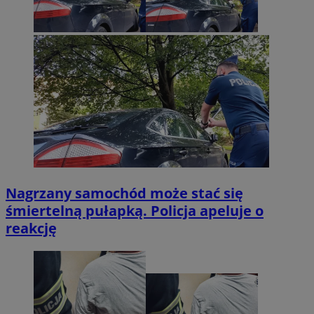
Nagrzany samochód może stać się
śmiertelną pułapką. Policja apeluje o
reakcję