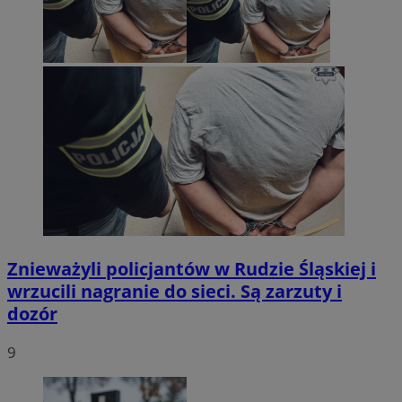
Znieważyli policjantów w Rudzie Śląskiej i
wrzucili nagranie do sieci. Są zarzuty i
dozór
9