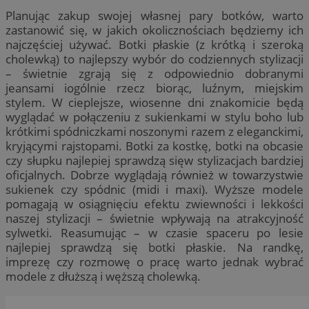
Planując zakup swojej własnej pary botków, warto
zastanowić się, w jakich okolicznościach będziemy ich
najczęściej używać. Botki płaskie (z krótką i szeroką
cholewką) to najlepszy wybór do codziennych stylizacji
– świetnie zgrają się z odpowiednio dobranymi
jeansami iogólnie rzecz biorąc, luźnym, miejskim
stylem. W cieplejsze, wiosenne dni znakomicie będą
wyglądać w połączeniu z sukienkami w stylu boho lub
krótkimi spódniczkami noszonymi razem z eleganckimi,
kryjącymi rajstopami. Botki za kostkę, botki na obcasie
czy słupku najlepiej sprawdzą sięw stylizacjach bardziej
oficjalnych. Dobrze wyglądają również w towarzystwie
sukienek czy spódnic (midi i maxi). Wyższe modele
pomagają w osiągnięciu efektu zwiewności i lekkości
naszej stylizacji – świetnie wpływają na atrakcyjność
sylwetki. Reasumując – w czasie spaceru po lesie
najlepiej sprawdzą się botki płaskie. Na randkę,
imprezę czy rozmowę o pracę warto jednak wybrać
modele z dłuższą i węższą cholewką.