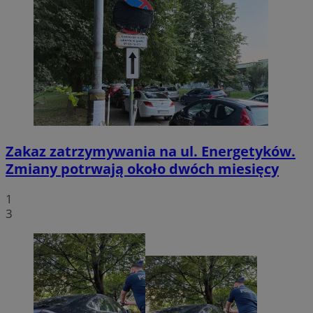
Zakaz zatrzymywania na ul. Energetyków.
Zmiany potrwają około dwóch miesięcy
1
3