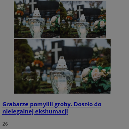
Grabarze pomylili groby. Doszło do
nielegalnej ekshumacji
26