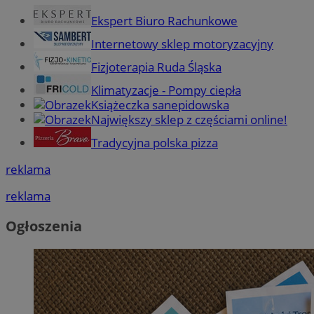
Ekspert Biuro Rachunkowe
Internetowy sklep motoryzacyjny
Fizjoterapia Ruda Śląska
Klimatyzacje - Pompy ciepła
Książeczka sanepidowska
Największy sklep z częściami online!
Tradycyjna polska pizza
reklama
reklama
Ogłoszenia