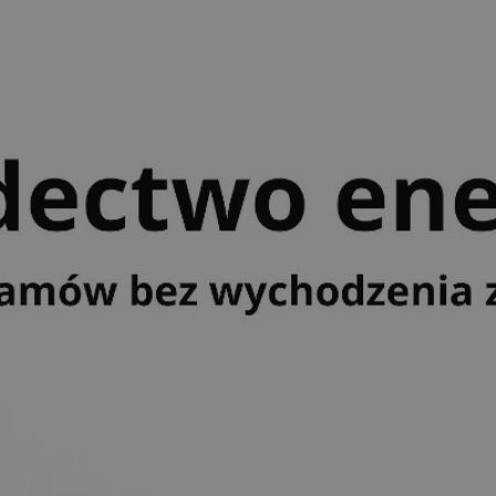
rudaslaska.com.pl
1 rok
Ten plik cookie przechowuje iden
rudaslaska.com.pl
1 rok
Ten plik cookie przechowuje iden
rudaslaska.com.pl
1 rok
Ten plik cookie przechowuje iden
.tiktok.com
1 tydzień 3 dni
Ten plik cookie jest używany do
uwierzytelniania i bezpieczeństw
użytkownicy pozostają zalogowan
zabezpieczone, jak poruszać się 
internetową lub interakcji z jej u
30 minut
Ten plik cookie służy do rozróżn
Cloudflare Inc.
Jest to korzystne dla strony int
.x.com
umożliwia tworzenie ważnych r
korzystania z jej witryny interne
29 minut 59
Ten plik cookie służy do rozróżn
Cloudflare Inc.
sekund
Jest to korzystne dla strony int
.twitter.com
umożliwia tworzenie ważnych r
korzystania z jej witryny interne
Polityce prywatności Google
METADATA
5 miesięcy 4
Ten plik cookie jest używany d
YouTube
tygodnie
zgody użytkownika i wyboru pry
.youtube.com
interakcji z witryną. Rejestruje 
zgody odwiedzającego na różne p
ustawienia prywatności, zapewni
preferencje zostaną uhonorowan
sesjach.
nt
4 tygodnie 2 dni
Ten plik cookie jest używany pr
CookieScript