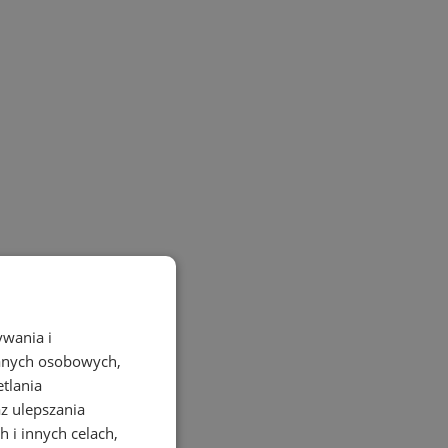
ywania i
danych osobowych,
etlania
az ulepszania
 i innych celach,