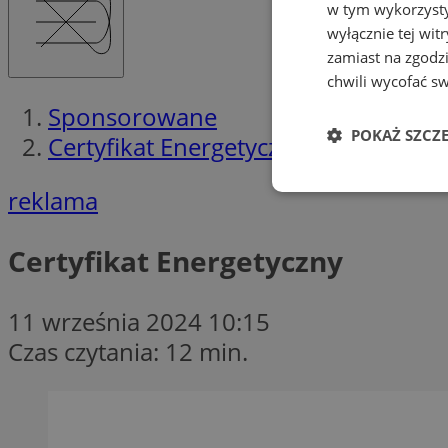
w tym wykorzysty
wyłącznie tej wi
zamiast na zgodz
chwili wycofać s
Sponsorowane
POKAŻ SZCZ
Certyfikat Energetyczny
reklama
Niezbędne
Certyfikat Energetyczny
11 września 2024 10:15
Ni
Czas czytania: 12 min.
Niezbędne pliki cook
zarządzanie kontem. 
Nazwa