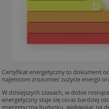
Provider
Nazwa
Domena
Nazwa
Nazwa
ttwid
.tiktok.c
_clsk
_fbp
FCCDCF
MR
Certyfikat energetyczny to dokument o
_ga
MUID
najemcom zrozumieć zużycie energii ora
W dzisiejszych czasach, w dobie rosnące
energetyczny staje się coraz bardziej i
SM
_ga_ES69V3SCKQ
energetyczną budynku, wpływając na d