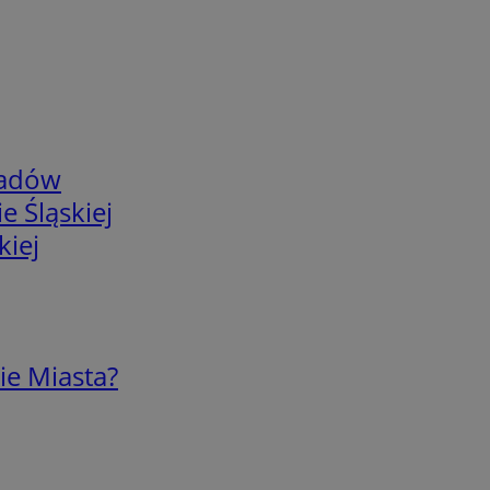
adów
e Śląskiej
kiej
ie Miasta?