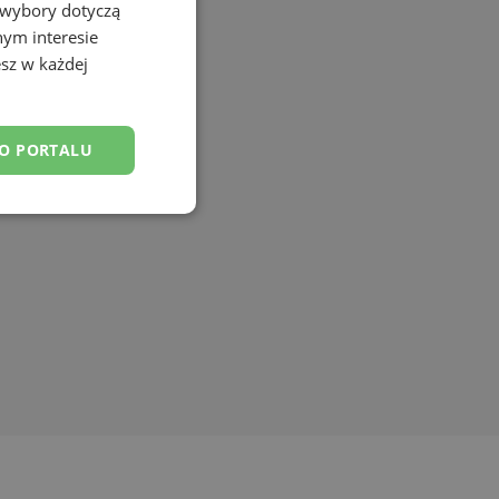
 wybory dotyczą
nym interesie
sz w każdej
DO PORTALU
esklasyfikowane
ane
owanie użytkownika i
j.