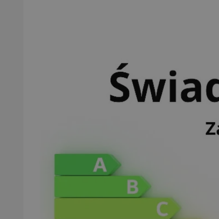
SessID
QeSessID
MvSessID
msToken
__cf_bm
__cf_bm
VISITOR_PRIVACY_
CookieScriptConse