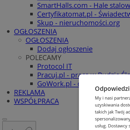
SmartHalls.com - Hale stalo
Certyfikatomat.pl - Świadec
Skup - nieruchomości.org
OGŁOSZENIA
OGŁOSZENIA
Dodaj ogłoszenie
POLECAMY
Protocol IT
Pracuj.pl - praca w Rudzie Ślą
GoWork.pl - oferty pracy
Odpowiedzia
REKLAMA
My i nasi partne
WSPÓŁPRACA
uzyskiwania dost
takich jak Twój a
spersonalizowanyc
usług.
Dostawcy s