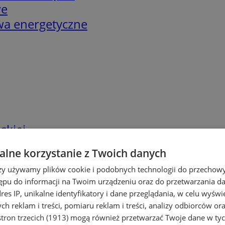
we
twa energetyczne
skiej
lne korzystanie z Twoich danych
rzy używamy plików cookie i podobnych technologii do przechow
ępu do informacji na Twoim urządzeniu oraz do przetwarzania 
dres IP, unikalne identyfikatory i dane przeglądania, w celu wyświ
h reklam i treści, pomiaru reklam i treści, analizy odbiorców or
tron trzecich (1913)
mogą również przetwarzać Twoje dane w tych