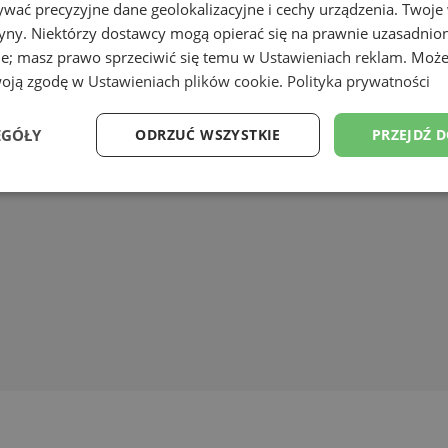
wać precyzyjne dane geolokalizacyjne i cechy urządzenia. Twoje
tryny. Niektórzy dostawcy mogą opierać się na prawnie uzasadnio
ie; masz prawo sprzeciwić się temu w
Ustawieniach reklam
. Może
woją zgodę w
Ustawieniach plików cookie
.
Polityka prywatności
EGÓŁY
ODRZUĆ WSZYSTKIE
PRZEJDŹ 
Wydajność
Targetowanie
Funkcjonalność
Ni
ezbędne
Wydajność
Targetowanie
Funkcjonalność
Niesklasyfikow
ie umożliwiają korzystanie z podstawowych funkcji strony internetowej, takich jak log
Bez niezbędnych plików cookie nie można prawidłowo korzystać ze strony internetowe
Provider
/
Okres
Opis
Domena
przechowywania