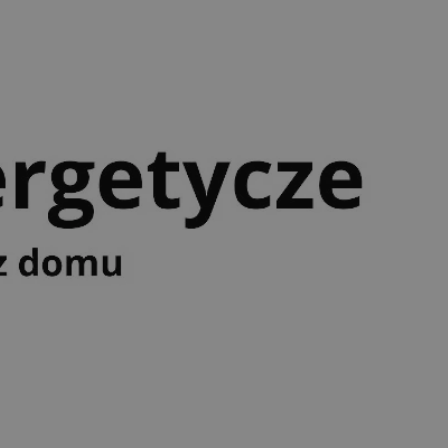
tyfikator sesji.
tyfikator sesji.
tyfikator sesji.
 celów
a, zapewniając, że
i, a ich dane są
przez witrynę
sług.
iania ludzi i botów.
ernetowej, ponieważ
aportów na temat
towej.
iania ludzi i botów.
ernetowej, ponieważ
aportów na temat
towej.
o przechowywania
watności dla ich
dane dotyczące
olityki i
ając, że ich
e w przyszłych
zez usługę Cookie-