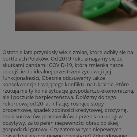
Ostatnie lata przyniosły wiele zmian, które odbiły się na
portfelach Polaków. Od 2019 roku zmagamy się ze
skutkami pandemii COVID-19, która zmieniła nasze
podejście do idealnej przestrzeni życiowej i jej
funkcjonalności, Obecnie odczuwamy także
konsekwencje trwającego konfliktu na Ukrainie, które
rzutują nie tylko na sytuację gospodarczo-ekonomiczną,
ale i poczucie bezpieczeństwa. Dołóżmy do tego
rekordową od 20 lat inflację, rosnące stopy
procentowe, spadek zdolności kredytowej, drożyznę,
braki surowców, pracowników, i przepis na ubogi w
pozytywy, za to pełen niepewności obraz polskiej
gospodarki gotowy. Czy zatem w tych niepewnych
czasach są jeszcze pewne inwestycje? Zdecydowanie