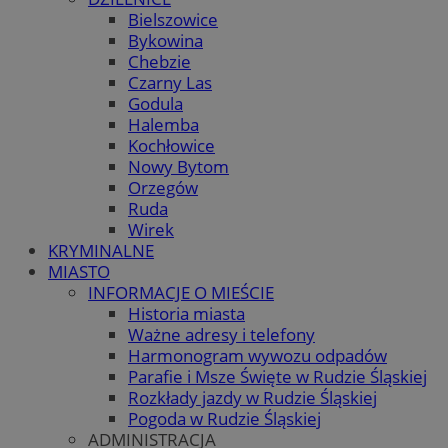
Bielszowice
Bykowina
Chebzie
Czarny Las
Godula
Halemba
Kochłowice
Nowy Bytom
Orzegów
Ruda
Wirek
KRYMINALNE
MIASTO
INFORMACJE O MIEŚCIE
Historia miasta
Ważne adresy i telefony
Harmonogram wywozu odpadów
Parafie i Msze Święte w Rudzie Śląskiej
Rozkłady jazdy w Rudzie Śląskiej
Pogoda w Rudzie Śląskiej
ADMINISTRACJA