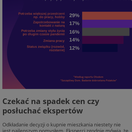
Czekać na spadek cen czy
posłuchać ekspertów
Odkładanie decyzji o kupnie mieszkania niestety nie
jest najlepszym pomysłem. Eksperci zgodnie mówią, że