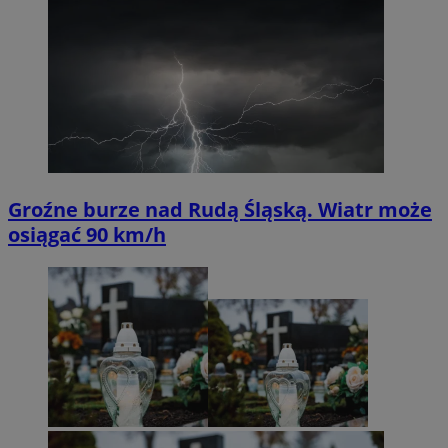
Groźne burze nad Rudą Śląską. Wiatr może
osiągać 90 km/h