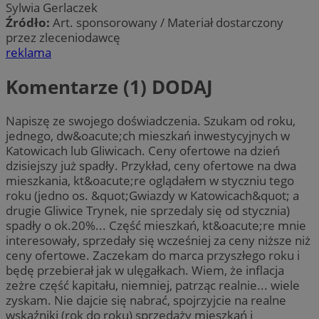
Sylwia Gerlaczek
Źródło:
Art. sponsorowany / Materiał dostarczony
przez zleceniodawcę
reklama
Komentarze (1)
DODAJ
Napiszę ze swojego doświadczenia. Szukam od roku,
jednego, dw&oacute;ch mieszkań inwestycyjnych w
Katowicach lub Gliwicach. Ceny ofertowe na dzień
dzisiejszy już spadły. Przykład, ceny ofertowe na dwa
mieszkania, kt&oacute;re oglądałem w styczniu tego
roku (jedno os. &quot;Gwiazdy w Katowicach&quot; a
drugie Gliwice Trynek, nie sprzedaly się od stycznia)
spadły o ok.20%... Część mieszkań, kt&oacute;re mnie
interesowały, sprzedały się wcześniej za ceny niższe niż
ceny ofertowe. Zaczekam do marca przyszłego roku i
będę przebierał jak w ulęgałkach. Wiem, że inflacja
zeżre część kapitału, niemniej, patrząc realnie... wiele
zyskam. Nie dajcie się nabrać, spojrzyjcie na realne
wskaźniki (rok do roku) sprzedaży mieszkań i