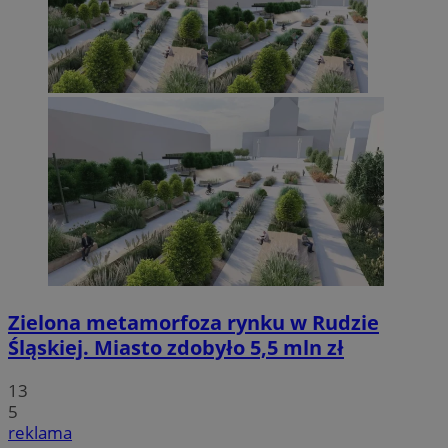
Zielona metamorfoza rynku w Rudzie
Śląskiej. Miasto zdobyło 5,5 mln zł
13
5
reklama