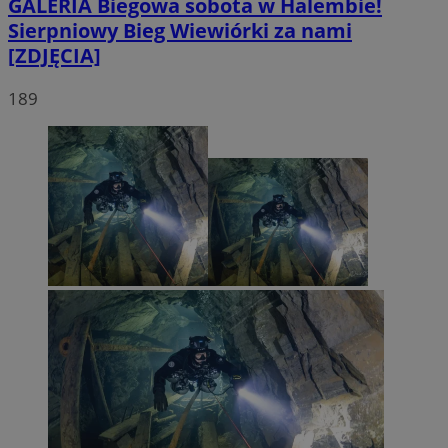
GALERIA
Biegowa sobota w Halembie!
Sierpniowy Bieg Wiewiórki za nami
[ZDJĘCIA]
189