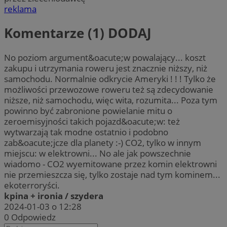
reklama
Komentarze (1)
DODAJ
No poziom argument&oacute;w powalający... koszt
zakupu i utrzymania roweru jest znacznie niższy, niż
samochodu. Normalnie odkrycie Ameryki ! ! ! Tylko że
możliwości przewozowe roweru też są zdecydowanie
niższe, niż samochodu, więc wita, rozumita... Poza tym
powinno być zabronione powielanie mitu o
zeroemisyjności takich pojazd&oacute;w: też
wytwarzają tak modne ostatnio i podobno
zab&oacute;jcze dla planety :-) CO2, tylko w innym
miejscu: w elektrowni... No ale jak powszechnie
wiadomo - CO2 wyemitowane przez komin elektrowni
nie przemieszcza się, tylko zostaje nad tym kominem...
ekoterroryści.
kpina + ironia / szydera
2024-01-03 o 12:28
0
Odpowiedz