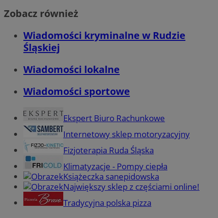
Zobacz również
Wiadomości kryminalne w Rudzie
Śląskiej
Wiadomości lokalne
Wiadomości sportowe
Ekspert Biuro Rachunkowe
Internetowy sklep motoryzacyjny
Fizjoterapia Ruda Śląska
Klimatyzacje - Pompy ciepła
Książeczka sanepidowska
Największy sklep z częściami online!
Tradycyjna polska pizza