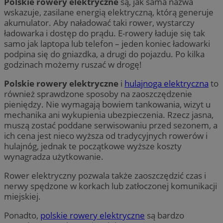
Polskie rowery elektryczne
są, jak sama nazwa
wskazuje, zasilane energią elektryczną, którą generuje
akumulator. Aby naładować taki rower, wystarczy
ładowarka i dostęp do prądu. E-rowery ładuje się tak
samo jak laptopa lub telefon – jeden koniec ładowarki
podpina się do gniazdka, a drugi do pojazdu. Po kilka
godzinach możemy ruszać w drogę!
Polskie rowery elektryczne
i
hulajnoga elektryczna
to
również sprawdzone sposoby na zaoszczędzenie
pieniędzy. Nie wymagają bowiem tankowania, wizyt u
mechanika ani wykupienia ubezpieczenia. Rzecz jasna,
muszą zostać poddane serwisowaniu przed sezonem, a
ich cena jest nieco wyższa od tradycyjnych rowerów i
hulajnóg, jednak te początkowe wyższe koszty
wynagradza użytkowanie.
Rower elektryczny pozwala także zaoszczędzić czas i
nerwy spędzone w korkach lub zatłoczonej komunikacji
miejskiej.
Ponadto,
polskie rowery elektryczne
są bardzo