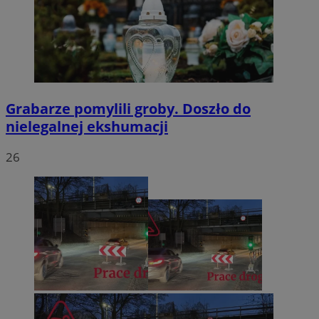
Grabarze pomylili groby. Doszło do
nielegalnej ekshumacji
26