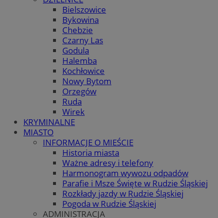
Bielszowice
Bykowina
Chebzie
Czarny Las
Godula
Halemba
Kochłowice
Nowy Bytom
Orzegów
Ruda
Wirek
KRYMINALNE
MIASTO
INFORMACJE O MIEŚCIE
Historia miasta
Ważne adresy i telefony
Harmonogram wywozu odpadów
Parafie i Msze Święte w Rudzie Śląskiej
Rozkłady jazdy w Rudzie Śląskiej
Pogoda w Rudzie Śląskiej
ADMINISTRACJA