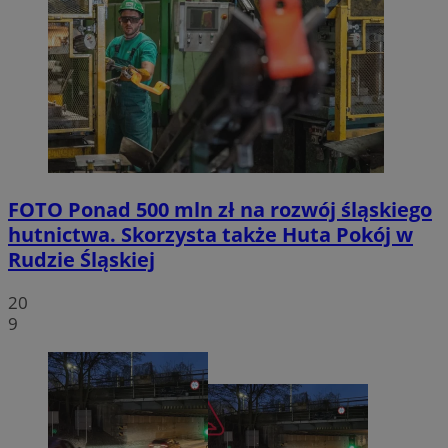
FOTO
Ponad 500 mln zł na rozwój śląskiego
hutnictwa. Skorzysta także Huta Pokój w
Rudzie Śląskiej
20
9