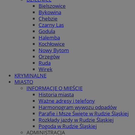
Bielszowice
Bykowina
Chebzie
Czarny Las
Godula
Halemba
Kochłowice
Nowy Bytom
Orzegów
Ruda
Wirek
KRYMINALNE
MIASTO
INFORMACJE O MIEŚCIE
Historia miasta
Ważne adresy i telefony
Harmonogram wywozu odpadów
Parafie i Msze Święte w Rudzie Śląskiej
Rozkłady jazdy w Rudzie Śląskiej
Pogoda w Rudzie Śląskiej
ADMINISTRACJA