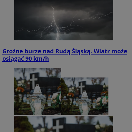
Groźne burze nad Rudą Śląską. Wiatr może
osiągać 90 km/h