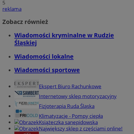
5
reklama
Zobacz również
Wiadomości kryminalne w Rudzie
Śląskiej
Wiadomości lokalne
Wiadomości sportowe
Ekspert Biuro Rachunkowe
Internetowy sklep motoryzacyjny
Fizjoterapia Ruda Śląska
Klimatyzacje - Pompy ciepła
Książeczka sanepidowska
Największy sklep z częściami online!