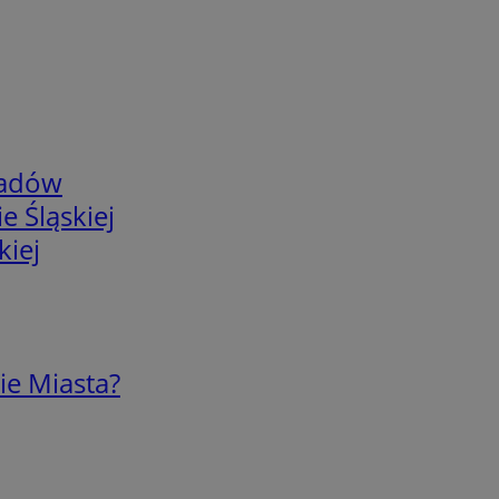
adów
e Śląskiej
kiej
ie Miasta?