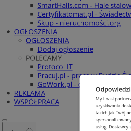
SmartHalls.com - Hale stalo
Certyfikatomat.pl - Świadec
Skup - nieruchomości.org
OGŁOSZENIA
OGŁOSZENIA
Dodaj ogłoszenie
POLECAMY
Protocol IT
Pracuj.pl - praca w Rudzie Ślą
GoWork.pl - oferty pracy
Odpowiedzia
REKLAMA
My i nasi partne
WSPÓŁPRACA
uzyskiwania dost
takich jak Twój a
spersonalizowanyc
usług.
Dostawcy s