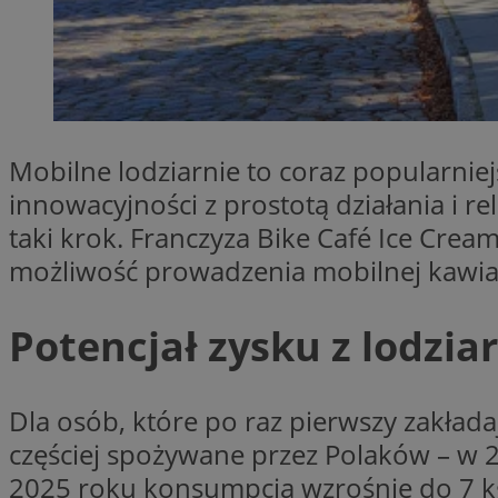
Provider
Nazwa
Domena
Nazwa
Mobilne lodziarnie to coraz popularnie
Nazwa
ttwid
.tiktok.c
_clsk
innowacyjności z prostotą działania i r
_fbp
taki krok. Franczyza Bike Café Ice Cream
możliwość prowadzenia mobilnej kawia
FCCDCF
MR
_ga
Potencjał zysku z lodzia
MUID
Dla osób, które po raz pierwszy zakład
częściej spożywane przez Polaków – w 2
SM
_ga_ES69V3SCKQ
2025 roku konsumpcja wzrośnie do 7 kg