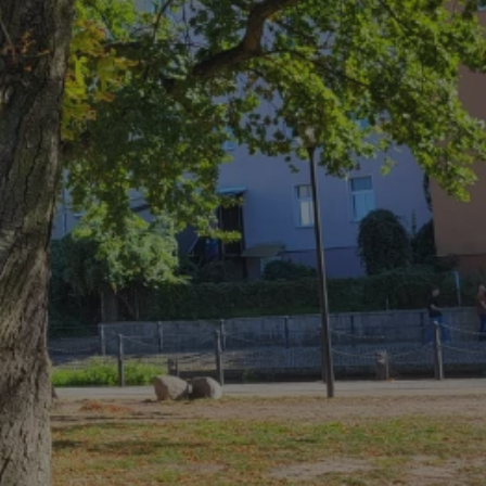
tyfikator sesji.
tyfikator sesji.
tyfikator sesji.
 celów
a, zapewniając, że
i, a ich dane są
przez witrynę
sług.
iania ludzi i botów.
ernetowej, ponieważ
aportów na temat
towej.
iania ludzi i botów.
ernetowej, ponieważ
aportów na temat
towej.
o przechowywania
watności dla ich
dane dotyczące
olityki i
ając, że ich
e w przyszłych
zez usługę Cookie-