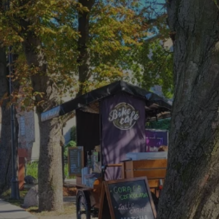
rudaslaska.com.pl
1 rok
Ten plik cookie przechowuje iden
rudaslaska.com.pl
1 rok
Ten plik cookie przechowuje iden
rudaslaska.com.pl
1 rok
Ten plik cookie przechowuje iden
.tiktok.com
1 tydzień 3 dni
Ten plik cookie jest używany do
uwierzytelniania i bezpieczeństw
użytkownicy pozostają zalogowan
zabezpieczone, jak poruszać się 
internetową lub interakcji z jej u
30 minut
Ten plik cookie służy do rozróżn
Cloudflare Inc.
Jest to korzystne dla strony int
.x.com
umożliwia tworzenie ważnych r
korzystania z jej witryny interne
29 minut 59
Ten plik cookie służy do rozróżn
Cloudflare Inc.
sekund
Jest to korzystne dla strony int
.twitter.com
umożliwia tworzenie ważnych r
korzystania z jej witryny interne
Polityce prywatności Google
METADATA
5 miesięcy 4
Ten plik cookie jest używany d
YouTube
tygodnie
zgody użytkownika i wyboru pry
.youtube.com
interakcji z witryną. Rejestruje 
zgody odwiedzającego na różne p
ustawienia prywatności, zapewni
preferencje zostaną uhonorowan
sesjach.
nt
4 tygodnie 2 dni
Ten plik cookie jest używany pr
CookieScript