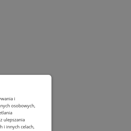
ywania i
danych osobowych,
etlania
az ulepszania
 i innych celach,