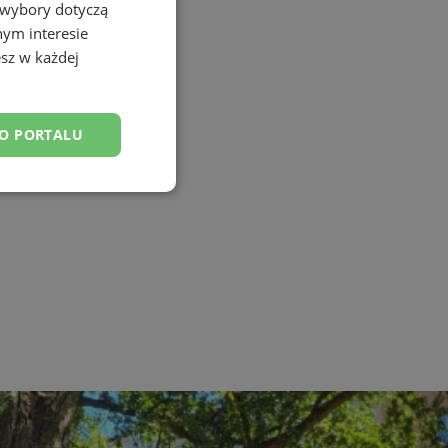
 wybory dotyczą
nym interesie
sz w każdej
DO PORTALU
esklasyfikowane
ane
owanie użytkownika i
j.