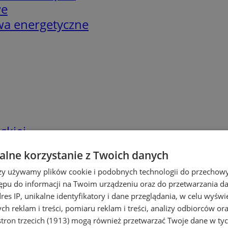
we
twa energetyczne
skiej
lne korzystanie z Twoich danych
rzy używamy plików cookie i podobnych technologii do przechow
ępu do informacji na Twoim urządzeniu oraz do przetwarzania 
dres IP, unikalne identyfikatory i dane przeglądania, w celu wyświ
h reklam i treści, pomiaru reklam i treści, analizy odbiorców or
tron trzecich (1913)
mogą również przetwarzać Twoje dane w tych