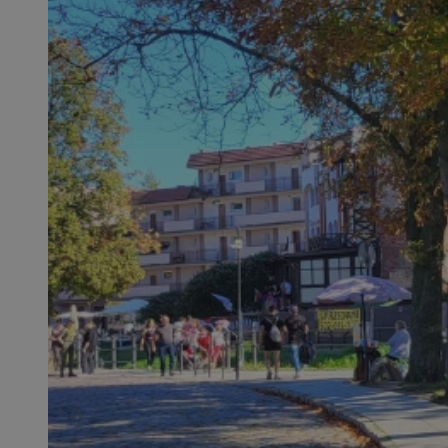
SessID
QeSessID
MvSessID
msToken
__cf_bm
__cf_bm
VISITOR_PRIVACY_
CookieScriptConse