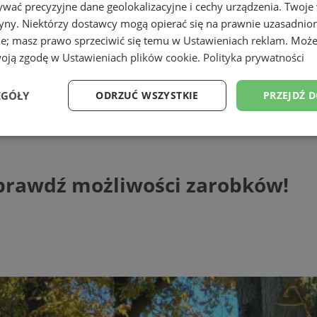
wać precyzyjne dane geolokalizacyjne i cechy urządzenia. Twoje
tryny. Niektórzy dostawcy mogą opierać się na prawnie uzasadnio
ie; masz prawo sprzeciwić się temu w
Ustawieniach reklam
. Może
woją zgodę w
Ustawieniach plików cookie
.
Polityka prywatności
EGÓŁY
ODRZUĆ WSZYSTKIE
PRZEJDŹ 
wdź możliwości zarobków!
Wydajność
Targetowanie
Funkcjonalność
Ni
sprawdź możliwości zarobków!
ezbędne
Wydajność
Targetowanie
Funkcjonalność
Niesklasyfikow
ie umożliwiają korzystanie z podstawowych funkcji strony internetowej, takich jak log
Bez niezbędnych plików cookie nie można prawidłowo korzystać ze strony internetowe
Provider
/
Okres
Opis
Domena
przechowywania