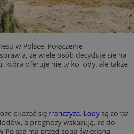
eferencji
a pliki cookie. Jest
Cookie-Script.com
nesu w Polsce. Połączenie
dostosowywalne
bez konkretnych
owaniem Microsoft
sprawia, że wiele osób decyduje się na
howywania
a serii produktów
elu przeglądów stron
asie rzeczywistym
 która oferuje nie tylko lody, ale także
cznych.
nętrznej przez
N, którego używamy
etowej do
le Universal
powszechnie
y przez firmę
k cookie służy do
żytkownika. Można
zez przypisanie
yptów firmy
ora klienta. Jest
chronizuje się w
witrynie i służy
liwiając śledzenie
może okazać się
franczyza. Lody
są coraz
cych, sesji i
h witryn.
 lodów, a prognozy wskazują, że do
N, którego używamy
nalytics do
etowej do
w Polsce ma przed sobą świetlaną