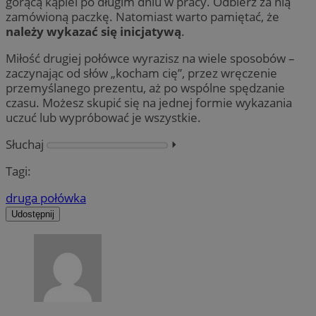
gorącą kąpiel po długim dniu w pracy. Odbierz za nią
zamówioną paczkę. Natomiast warto pamiętać, że
należy wykazać się inicjatywą
.
Miłość drugiej połówce wyrazisz na wiele sposobów –
zaczynając od słów „kocham cię”, przez wręczenie
przemyślanego prezentu, aż po wspólne spędzanie
czasu. Możesz skupić się na jednej formie wykazania
uczuć lub wypróbować je wszystkie.
Słuchaj
⏵︎
Tagi:
druga połówka
Udostępnij