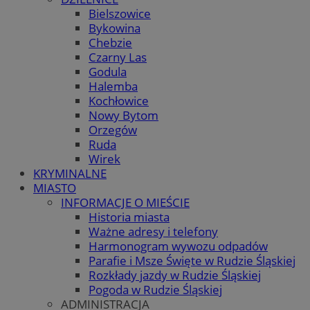
Bielszowice
Bykowina
Chebzie
Czarny Las
Godula
Halemba
Kochłowice
Nowy Bytom
Orzegów
Ruda
Wirek
KRYMINALNE
MIASTO
INFORMACJE O MIEŚCIE
Historia miasta
Ważne adresy i telefony
Harmonogram wywozu odpadów
Parafie i Msze Święte w Rudzie Śląskiej
Rozkłady jazdy w Rudzie Śląskiej
Pogoda w Rudzie Śląskiej
ADMINISTRACJA