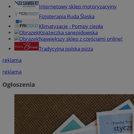
Internetowy sklep motoryzacyjny
Fizjoterapia Ruda Śląska
Klimatyzacje - Pompy ciepła
Książeczka sanepidowska
Największy sklep z częściami online!
Tradycyjna polska pizza
reklama
reklama
Ogłoszenia