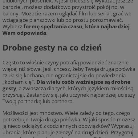
ulubionych piosenek. A jeśli chcesz się wykazać jeszcze
bardziej, możesz dodatkowo przystroić pokój np. w
balony. Możecie razem oglądać film lub serial, grać we
wciągające planszówki lub po prostu porozmawiać.
Wybierz
formę spędzania czasu, która najbardziej
Wam odpowiada
.
Drobne gesty na co dzień
Często to właśnie czyny potrafią powiedzieć znacznie
więcej niż słowa. Jeśli chcesz, żeby Twoja druga połówka
czuła się kochana, nie ograniczaj się do powiedzenia
„kocham cię”.
Dla wielu osób ważniejsze są drobne
gesty
, a zwłaszcza dla tych, których językiem miłości są
przysługi. Zastanów się, jaki uczynek najbardziej ucieszy
Twoją partnerkę lub partnera.
Możliwości jest mnóstwo. Wiele zależy od tego, czego
potrzebuje Twoja druga połówka. W jaki sposób możesz
ją nieco odciążyć z codziennych obowiązków? Wyprasuj
ubrania, które planuje założyć na drugi dzień. Przygotuj