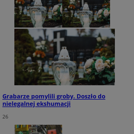
Grabarze pomylili groby. Doszło do
nielegalnej ekshumacji
26