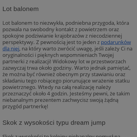
Lot balonem
Lot balonem to niezwykła, podniebna przygoda, która
pozwala na swobodny kontakt z powietrzem oraz
spokojne podziwianie krajobrazów z niecodziennej
perspektywy. Z pewnością jest to jeden z
podarunków
dla niej
, na który warto zwrócić uwagę, jeśli zależy Ci na
oryginalności i pięknych wspomnieniach Twojej
partnerki z realizacji! Widokowy lot w przestworzach
zazwyczaj trwa około godziny. Warto jednak pamiętać,
że można być również obecnym przy stawianiu oraz
składaniu tego robiącego piorunujące wrażenie statku
powietrznego. Wtedy na całą realizację należy
przeznaczyć około 4 godzin. Jesteśmy pewni, że takim
niebanalnym prezentem zachwycisz swoją żądną
przygód partnerkę!
Skok z wysokości typu dream jump
Skok z wysokości to kolejny niebanalny pomysł na