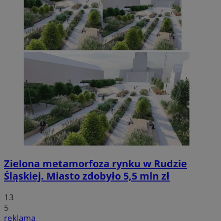
Zielona metamorfoza rynku w Rudzie
Śląskiej. Miasto zdobyło 5,5 mln zł
13
5
reklama