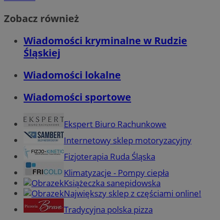
Zobacz również
Wiadomości kryminalne w Rudzie
Śląskiej
Wiadomości lokalne
Wiadomości sportowe
Ekspert Biuro Rachunkowe
Internetowy sklep motoryzacyjny
Fizjoterapia Ruda Śląska
Klimatyzacje - Pompy ciepła
Książeczka sanepidowska
Największy sklep z częściami online!
Tradycyjna polska pizza