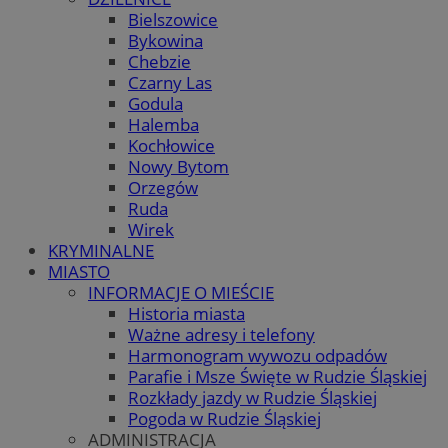
Bielszowice
Bykowina
Chebzie
Czarny Las
Godula
Halemba
Kochłowice
Nowy Bytom
Orzegów
Ruda
Wirek
KRYMINALNE
MIASTO
INFORMACJE O MIEŚCIE
Historia miasta
Ważne adresy i telefony
Harmonogram wywozu odpadów
Parafie i Msze Święte w Rudzie Śląskiej
Rozkłady jazdy w Rudzie Śląskiej
Pogoda w Rudzie Śląskiej
ADMINISTRACJA