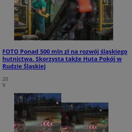
FOTO
Ponad 500 mln zł na rozwój śląskiego
hutnictwa. Skorzysta także Huta Pokój w
Rudzie Śląskiej
20
9