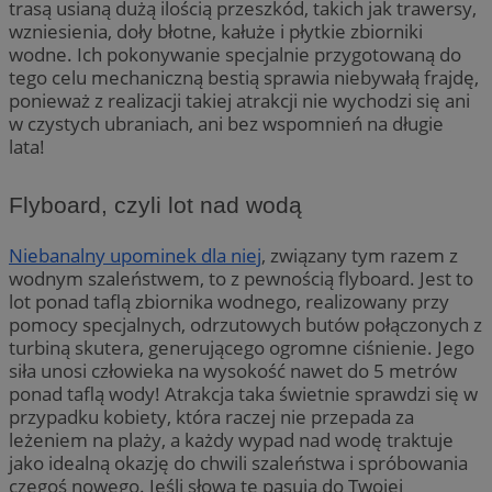
trasą usianą dużą ilością przeszkód, takich jak trawersy,
wzniesienia, doły błotne, kałuże i płytkie zbiorniki
wodne. Ich pokonywanie specjalnie przygotowaną do
tego celu mechaniczną bestią sprawia niebywałą frajdę,
ponieważ z realizacji takiej atrakcji nie wychodzi się ani
w czystych ubraniach, ani bez wspomnień na długie
lata!
Flyboard, czyli lot nad wodą
Niebanalny upominek dla niej
, związany tym razem z
wodnym szaleństwem, to z pewnością flyboard. Jest to
lot ponad taflą zbiornika wodnego, realizowany przy
pomocy specjalnych, odrzutowych butów połączonych z
turbiną skutera, generującego ogromne ciśnienie. Jego
siła unosi człowieka na wysokość nawet do 5 metrów
ponad taflą wody! Atrakcja taka świetnie sprawdzi się w
przypadku kobiety, która raczej nie przepada za
leżeniem na plaży, a każdy wypad nad wodę traktuje
jako idealną okazję do chwili szaleństwa i spróbowania
czegoś nowego. Jeśli słowa te pasują do Twojej