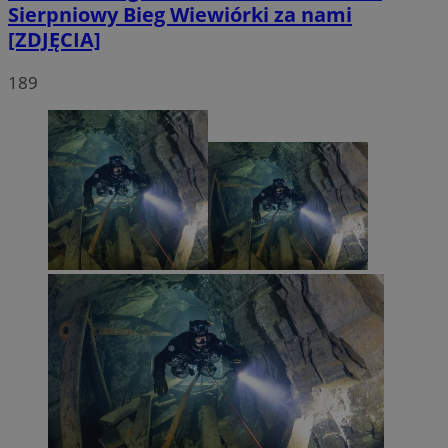
Sierpniowy Bieg Wiewiórki za nami
[ZDJĘCIA]
189