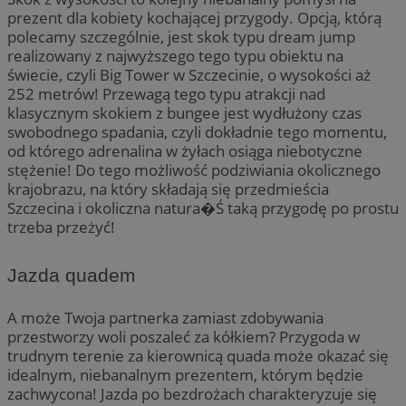
prezent dla kobiety kochającej przygody. Opcją, którą
polecamy szczególnie, jest skok typu dream jump
realizowany z najwyższego tego typu obiektu na
świecie, czyli Big Tower w Szczecinie, o wysokości aż
252 metrów! Przewagą tego typu atrakcji nad
klasycznym skokiem z bungee jest wydłużony czas
swobodnego spadania, czyli dokładnie tego momentu,
od którego adrenalina w żyłach osiąga niebotyczne
stężenie! Do tego możliwość podziwiania okolicznego
krajobrazu, na który składają się przedmieścia
Szczecina i okoliczna natura�Ś taką przygodę po prostu
trzeba przeżyć!
Jazda quadem
A może Twoja partnerka zamiast zdobywania
przestworzy woli poszaleć za kółkiem? Przygoda w
trudnym terenie za kierownicą quada może okazać się
idealnym, niebanalnym prezentem, którym będzie
zachwycona! Jazda po bezdrożach charakteryzuje się