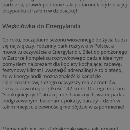
partnerki, prawdopodobnie taki podarunek będzie w jej
przypadku strzałem w dziesiątkę!
Wejściówka do Energylandii
Co roku, początkiem sezonu wiosennego do życia budzi
się największy, rodzinny park rozrywki w Polsce, a
mowa tu oczywiście o Energylandii. Bilet do położonego
w Zatorze kompleksu rozrywkowego będzie idealnym
pomysłem na prezent dla kobiety kochającej zabawę,
festynowy klimat i uwaga�Ś adrenalinę! A to dlatego,
że w Energylandii można znaleźć kilkanaście
rollercoasterów, z czego najwyższy ma 77 metrów i
rozwija zawrotną prędkość 142 km/h! Do tego multum
“spokojniejszych” atrakcji mechanicznych, water park z
podgrzewanymi basenami, pokazy, parady – dzień w
takim miejscu z pewnością nie pójdzie w zapomnienie!
Mamy nadzieję, że już doskonale wiesz, jaki prezent