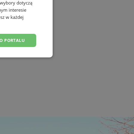
 wybory dotyczą
nym interesie
sz w każdej
DO PORTALU
esklasyfikowane
ane
owanie użytkownika i
j.