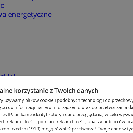
we
twa energetyczne
skiej
lne korzystanie z Twoich danych
rzy używamy plików cookie i podobnych technologii do przechow
ępu do informacji na Twoim urządzeniu oraz do przetwarzania 
dres IP, unikalne identyfikatory i dane przeglądania, w celu wyświ
h reklam i treści, pomiaru reklam i treści, analizy odbiorców or
tron trzecich (1913)
mogą również przetwarzać Twoje dane w tych