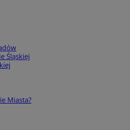
adów
e Śląskiej
kiej
ie Miasta?