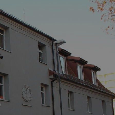
tyfikator sesji.
tyfikator sesji.
tyfikator sesji.
 celów
a, zapewniając, że
i, a ich dane są
przez witrynę
sług.
iania ludzi i botów.
ernetowej, ponieważ
aportów na temat
towej.
iania ludzi i botów.
ernetowej, ponieważ
aportów na temat
towej.
o przechowywania
watności dla ich
dane dotyczące
olityki i
ając, że ich
e w przyszłych
zez usługę Cookie-