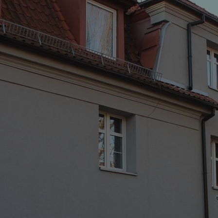
rudaslaska.com.pl
1 rok
Ten plik cookie przechowuje iden
rudaslaska.com.pl
1 rok
Ten plik cookie przechowuje iden
rudaslaska.com.pl
1 rok
Ten plik cookie przechowuje iden
.tiktok.com
1 tydzień 3 dni
Ten plik cookie jest używany do
uwierzytelniania i bezpieczeństw
użytkownicy pozostają zalogowan
zabezpieczone, jak poruszać się 
internetową lub interakcji z jej u
30 minut
Ten plik cookie służy do rozróżn
Cloudflare Inc.
Jest to korzystne dla strony int
.x.com
umożliwia tworzenie ważnych r
korzystania z jej witryny interne
29 minut 59
Ten plik cookie służy do rozróżn
Cloudflare Inc.
sekund
Jest to korzystne dla strony int
.twitter.com
umożliwia tworzenie ważnych r
korzystania z jej witryny interne
Polityce prywatności Google
METADATA
5 miesięcy 4
Ten plik cookie jest używany d
YouTube
tygodnie
zgody użytkownika i wyboru pry
.youtube.com
interakcji z witryną. Rejestruje 
zgody odwiedzającego na różne p
ustawienia prywatności, zapewni
preferencje zostaną uhonorowan
sesjach.
nt
4 tygodnie 2 dni
Ten plik cookie jest używany pr
CookieScript