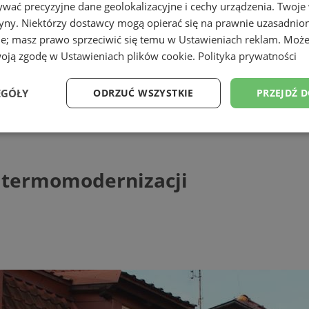
wać precyzyjne dane geolokalizacyjne i cechy urządzenia. Twoje
tryny. Niektórzy dostawcy mogą opierać się na prawnie uzasadnio
ie; masz prawo sprzeciwić się temu w
Ustawieniach reklam
. Może
woją zgodę w
Ustawieniach plików cookie
.
Polityka prywatności
EGÓŁY
ODRZUĆ WSZYSTKIE
PRZEJDŹ 
momodernizacji
Wydajność
Targetowanie
Funkcjonalność
Ni
 termomodernizacji
ezbędne
Wydajność
Targetowanie
Funkcjonalność
Niesklasyfikow
ie umożliwiają korzystanie z podstawowych funkcji strony internetowej, takich jak log
Bez niezbędnych plików cookie nie można prawidłowo korzystać ze strony internetowe
Provider
/
Okres
Opis
Domena
przechowywania