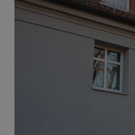
SessID
QeSessID
MvSessID
msToken
__cf_bm
__cf_bm
VISITOR_PRIVACY_
CookieScriptConse