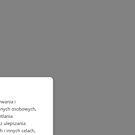
ywania i
danych osobowych,
etlania
az ulepszania
 i innych celach,