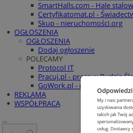
SmartHalls.com - Hale stalo
Certyfikatomat.pl - Świadec
Skup - nieruchomości.org
OGŁOSZENIA
OGŁOSZENIA
Dodaj ogłoszenie
POLECAMY
Protocol IT
Pracuj.pl - praca w Rudzie Ślą
GoWork.pl - oferty pracy
Odpowiedzia
REKLAMA
My i nasi partne
WSPÓŁPRACA
uzyskiwania dost
takich jak Twój a
spersonalizowanyc
usług.
Dostawcy s