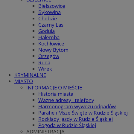
Bielszowice
Bykowina
Chebzie
Czarny Las
Godula
Halemba
Kochłowice
Nowy Bytom
Orzegów
Ruda
Wirek
KRYMINALNE
MIASTO
INFORMACJE O MIEŚCIE
Historia miasta
Ważne adresy i telefony
Harmonogram wywozu odpadów
Parafie i Msze Święte w Rudzie Śląskiej
Rozkłady jazdy w Rudzie Śląskiej
Pogoda w Rudzie Śląskiej
ADMINISTRACJA