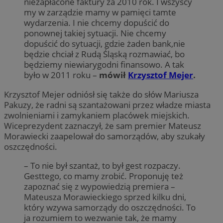
niezapłacone faktury za 2010 rok. I wszyscy
my w zarządzie mamy w pamięci tamte
wydarzenia. I nie chcemy dopuścić do
ponownej takiej sytuacji. Nie chcemy
dopuścić do sytuacji, gdzie żaden bank,nie
będzie chciał z Rudą Śląską rozmawiać, bo
będziemy niewiarygodni finansowo. A tak
było w 2011 roku –
mówił
Krzysztof Mejer
.
Krzysztof Mejer odniósł się także do słów Mariusza
Pakuzy, że radni są szantażowani przez władze miasta
zwolnieniami i zamykaniem placówek miejskich.
Wiceprezydent zaznaczył, że sam premier Mateusz
Morawiecki zaapelował do samorządów, aby szukały
oszczędności.
– To nie był szantaż, to był gest rozpaczy.
Gesttego, co mamy zrobić. Proponuję też
zapoznać się z wypowiedzią premiera –
Mateusza Morawieckiego sprzed kilku dni,
który wzywa samorządy do oszczędności. To
ja rozumiem to wezwanie tak, że mamy