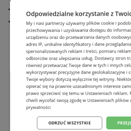
18,50 zł, niesegregowane – 29,50 zł
Piekary Śląskie
– odpady segregowane 20 zł,
Odpowiedzialne korzystanie z Twoi
niesegregowane – 30 zł
Dąbrowa Górnicza
– odpady segregowane 20 zł,
My i nasi partnerzy używamy plików cookie i podob
niesegregowane 40 zł.
przechowywania i uzyskiwania dostępu do informac
urządzeniu oraz do przetwarzania danych osobowych
adres IP, unikalne identyfikatory i dane przeglądani
Nie możemy sugerować się cenami za
spersonalizowanych reklam i treści, pomiaru reklam i
wywóz śmieci w innych miastach, bo nie
odbiorców oraz ulepszania usług.
Dostawcy stron tr
wszędzie jest tak, jak w Rudzie Śląskiej, że
również przetwarzać Twoje dane w tych i innych cel
mamy popiół, bio i gruz u źródła. Mieszkańcy
wykorzystywać precyzyjne dane geolokalizacyjne i c
niektórych miast muszą sami wywozić gruz
Twoje wybory dotyczą wyłącznie tej witryny. Niekt
albo odpady ponadgabarytowe. Te odpady
opierać się na prawnie uzasadnionym interesie zami
nie są od nich odbierane. A odpady
ponadgabyrytowe to w tej chwili największy
prawo sprzeciwić się temu w
Ustawieniach reklam
.
koszt w opłacie śmieciowej. Możemy z tego
chwili wycofać swoją zgodę w
Ustawieniach plików 
zrezygnować. Wtedy być może opłata będzie
prywatności
niższa, ale na pewno nie będzie tak niska, jak
w innych miastach, bo jeszcze raz
ODRZUĆ WSZYSTKIE
PRZEJ
powtarzam, w każdym mieście jest inny
regulamin utrzymania czystości i porządku. I