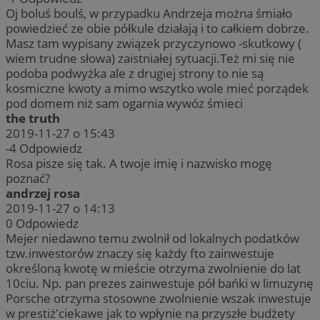
Oj boluś boulś, w przypadku Andrzeja można śmiało
powiedzieć ze obie półkule działają i to całkiem dobrze.
Masz tam wypisany związek przyczynowo -skutkowy (
wiem trudne słowa) zaistniałej sytuacji.Też mi się nie
podoba podwyżka ale z drugiej strony to nie są
kosmiczne kwoty a mimo wszytko wole mieć porządek
pod domem niż sam ogarnia wywóz śmieci
the truth
2019-11-27 o 15:43
Provider
/
Okres
Nazwa
Opis
-4
Odpowiedz
Domena
Provider
przechowywania
/
Okres
Nazwa
Opi
Rosa pisze się tak. A twoje imię i nazwisko mogę
Domena
przechowywania
ttwid
.tiktok.com
11 miesięcy 4
Ten plik cookie jest 
Provider
/
Okres
poznać?
Nazwa
tygodnie
analitykami i dostos
_clsk
1 dzień
Ten
Microsoft
Domena
przechowywania
treści na podstawie i
andrzej rosa
pow
rudaslaska.com.pl
bez konkretnych szc
opr
_fbp
2 miesiące 4
Meta Platform
2019-11-27 o 14:13
kategoryzacja jest w
Clar
tygodnie
Inc.
0
Odpowiedz
uży
.rudaslaska.com.pl
prz
Mejer niedawno temu zwolnił od lokalnych podatków
o s
tzw.inwestorów znaczy się każdy fto zainwestuje
wie
jed
określoną kwotę w mieście otrzyma zwolnienie do lat
cel
10ciu. Np. pan prezes zainwestuje pół bańki w limuzynę
FCCDCF
.rudaslaska.com.pl
1 rok 4 tygodnie
Ten
MR
1 tydzień
Porsche otrzyma stosowne zwolnienie wszak inwestuje
Microsoft
do 
Corporation
w prestiż'ciekawe jak to wpłynie na przyszłe budżety
prz
.c.clarity.ms