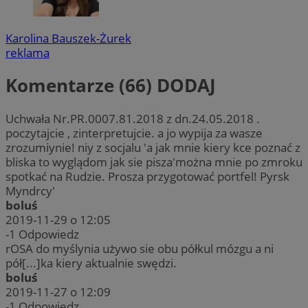
VISITOR_PRIVACY_METADATA
5 miesięc
YouTube
tygodni
.youtube.com
Karolina Bauszek-Żurek
reklama
Komentarze (66)
DODAJ
Uchwała Nr.PR.0007.81.2018 z dn.24.05.2018 .
poczytajcie , zinterpretujcie. a jo wypija za wasze
zrozumiynie! niy z socjalu 'a jak mnie kiery kce poznać z
bliska to wyglądom jak sie pisza'można mnie po zmroku
spotkać na Rudzie. Prosza przygotować portfel! Pyrsk
Myndrcy'
boluś
2019-11-29 o 12:05
-1
Odpowiedz
CookieScriptConsent
4 tygodnie 
CookieScript
rudaslaska.com.pl
rOSA do myślynia używo sie obu półkul mózgu a ni
pół[...]ka kiery aktualnie swędzi.
boluś
2019-11-27 o 12:09
-1
Odpowiedz