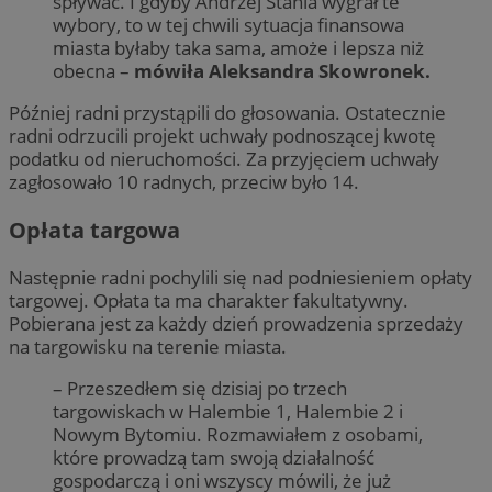
spływać. I gdyby Andrzej Stania wygrał te
wybory, to w tej chwili sytuacja finansowa
miasta byłaby taka sama, amoże i lepsza niż
obecna –
mówiła Aleksandra Skowronek.
Później radni przystąpili do głosowania. Ostatecznie
radni odrzucili projekt uchwały podnoszącej kwotę
podatku od nieruchomości. Za przyjęciem uchwały
zagłosowało 10 radnych, przeciw było 14.
Opłata targowa
Następnie radni pochylili się nad podniesieniem opłaty
targowej. Opłata ta ma charakter fakultatywny.
Pobierana jest za każdy dzień prowadzenia sprzedaży
na targowisku na terenie miasta.
– Przeszedłem się dzisiaj po trzech
targowiskach w Halembie 1, Halembie 2 i
Nowym Bytomiu. Rozmawiałem z osobami,
które prowadzą tam swoją działalność
gospodarczą i oni wszyscy mówili, że już