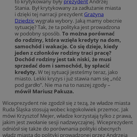
to krytykowany były
prezydent
Andrzej
Stania. Był krytykowany za zadłużanie miasta
i dzięki tej narracji prezydent
Grażyna
Dziedzic
wygrała wybory. Jaką mamy obecnie
sytuację? Tak, że ta polityka jest prowadzona
w podobny sposób.
To można porównać
do rodziny, która wzięła kredyty na dom,
samochód i wakacje. Co się dzieje, kiedy
jeden z członków rodziny traci pracę?
Dochód rodziny jest tak niski, że musi
sprzedać dom i samochód, by spłacić
kredyty.
W tej sytuacji jesteśmy teraz, jako
miasto. Lekki kryzys i już stawia nam się „nóż
pod gardło”. Nie ma na to naszej zgody –
mówił Mariusz Pakuza.
Wiceprezydent nie zgodził się z tezą, że władze miasta
Ruda Śląska stosują wobec kogokolwiek przemoc. Jak
mówi Krzysztof Mejer, władze korzystają tylko z prawa,
jakim jest zwołanie sesji nadzwyczajnej. Wiceprezydent
odniósł się także do porównania polityki obecnych
władz miasta do polityki prowadzonej przez Andrzeja