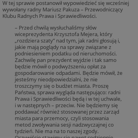
W tej sprawie postanowił wypowiedzieć się wcześniej
wywołany radny Mariusz Pakuza – Przewodniczący
Klubu Radnych Prawa i Sprawiedliwości.
– Przed chwilą wysłuchaliśmy słów
wiceprezydenta Krzysztofa Mejera, który
„rozdziera szaty” nad tym, jak radni głosują i,
jakie mają poglądy na sprawy związane z
podniesieniem podatku od nieruchomości.
Zachwilę pan prezydent wyjdzie i tak samo
będzie mówił o podwyższeniu opłat za
gospodarowanie odpadami. Będzie mówił, że
jesteśmy nieodpowiedzialni, że nie
troszczymy się o budżet miasta. Proszę
Państwa, sprawa wygląda następująco: radni
Prawa i Sprawiedliwości będą i w tej uchwale,
i w następnych – przeciw. Nie będziemy się
poddawać również stosowanej przez zarząd
miasta para przemocy, czyli stosowania
metod zwoływania sesji nadzwyczajnej co
tydzień. Nie ma na to naszej zgody.
Oczywiście stawimy się nawet codziennie.