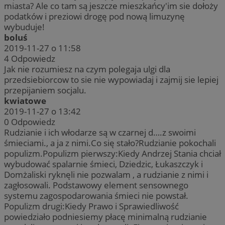
miasta? Ale co tam są jeszcze mieszkańcy'im sie dołoży
_ga
1 rok 1 miesiąc
Ta 
Google LLC
podatków i preziowi drogę pod nową limuzynę
pow
.rudaslaska.com.pl
Uni
wybuduje!
sta
MUID
1 rok
Microsoft
boluś
pow
Corporation
usł
2019-11-27 o 11:58
.clarity.ms
Ten
4
Odpowiedz
roz
uży
Jak nie rozumiesz na czym polegaja ulgi dla
prz
przedsiebiorcow to sie nie wypowiadaj i zajmij sie lepiej
wyg
iden
przepijaniem socjalu.
on 
kwiatowe
żąd
słu
2019-11-27 o 13:42
dot
0
Odpowiedz
ses
rap
Rudzianie i ich włodarze są w czarnej d….z swoimi
wit
SM
.c.clarity.ms
Sesja
śmieciami., a ja z nimi.Co się stało?Rudzianie pokochali
_ga_ES69V3SCKQ
.rudaslaska.com.pl
1 rok 1 miesiąc
Ten
populizm.Populizm pierwszy:Kiedy Andrzej Stania chciał
prz
wybudować spalarnie śmieci, Dziedzic, Łukaszczyk i
utr
Domżaliski ryknęli nie pozwalam , a rudzianie z nimi i
OAID
1 rok
Pow
OpenX
zagłosowali. Podstawowy element sensownego
rek
Technologies Inc.
ANONCHK
9 minut 58
Microsoft
dla
systemu zagospodarowania śmieci nie powstał.
reklama.silnet.pl
sekund
Corporation
czy
.c.clarity.ms
Populizm drugi:Kiedy Prawo i Sprawiedliwość
okr
uży
powiedziało podniesiemy płacę minimalną rudzianie
zwi