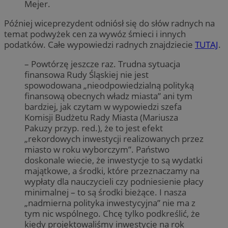
Mejer.
Później wiceprezydent odniósł się do słów radnych na
temat podwyżek cen za wywóz śmieci i innych
podatków. Całe wypowiedzi radnych znajdziecie
TUTAJ
.
– Powtórzę jeszcze raz. Trudna sytuacja
finansowa Rudy Śląskiej nie jest
spowodowana „nieodpowiedzialną polityką
finansową obecnych władz miasta” ani tym
bardziej, jak czytam w wypowiedzi szefa
Komisji Budżetu Rady Miasta (Mariusza
Pakuzy przyp. red.), że to jest efekt
„rekordowych inwestycji realizowanych przez
miasto w roku wyborczym”. Państwo
doskonale wiecie, że inwestycje to są wydatki
majątkowe, a środki, które przeznaczamy na
wypłaty dla nauczycieli czy podniesienie płacy
minimalnej – to są środki bieżące. I nasza
„nadmierna polityka inwestycyjna” nie ma z
tym nic wspólnego. Chcę tylko podkreślić, że
kiedy projektowaliśmy inwestycje na rok