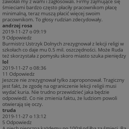
zawołali my z wami i zagłosowali. Firmy zajmujące się
nie
uży
śmieciami bardzo często płaciły pracownikom płacę
coo
minimalną, teraz muszą płacić więcej swoim
moż
śle
pracownikom. To głosy rudzian zdecydowały.
dom
MR
1 tydzień
Microsoft
andrzej rosa
Corporation
__eoi
.rudaslaska.com.pl
5 miesięcy 4
Ten
2019-11-27 o 09:19
.c.bing.com
tygodnie
do 
9
Odpowiedz
zaa
i in
Burmistrz Ustrzyk Dolnych zrezygnował z lekcji religi w
int
szkołach co daje mu 0.5 mil. oszczędności. Może Ruda
pop
MUID
1 rok
Microsoft
uży
też skorzystała z pomysłu skoro miasto szuka pieniędzy
Corporation
wyd
.bing.com
lol
int
2019-11-27 o 08:36
_clck
.rudaslaska.com.pl
1 rok
Ten
11
Odpowiedz
do 
Jeszcze nie zrezygnował tylko zaproponował. Tragiczny
uży
zaa
jest fakt, że zgodę na ograniczenie lekcji religii musi
int
wydać kuria. Nie trudno przewidzieć jaka będzie
doś
uży
odpowiedź. Co nie zmienia faktu, że ludziom powoli
fun
otwierają się oczy.
int
truda
_clsk
1 dzień
Ten
Microsoft
YSC
Sesja
Google LLC
2019-11-27 o 13:12
pow
.rudaslaska.com.pl
.youtube.com
opr
5
Odpowiedz
Clar
A niech pieprzną każdemu po 100zł od łba za śmieci. Ba
uży