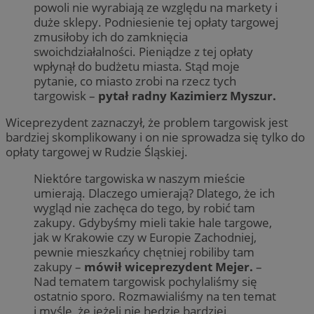
powoli nie wyrabiają ze względu na markety i
duże sklepy. Podniesienie tej opłaty targowej
zmusiłoby ich do zamknięcia
swoichdziałalności. Pieniądze z tej opłaty
wpłynął do budżetu miasta. Stąd moje
pytanie, co miasto zrobi na rzecz tych
targowisk –
pytał radny Kazimierz Myszur.
Wiceprezydent zaznaczył, że problem targowisk jest
bardziej skomplikowany i on nie sprowadza się tylko do
opłaty targowej w Rudzie Śląskiej.
Niektóre targowiska w naszym mieście
umierają. Dlaczego umierają? Dlatego, że ich
wygląd nie zachęca do tego, by robić tam
zakupy. Gdybyśmy mieli takie hale targowe,
jak w Krakowie czy w Europie Zachodniej,
pewnie mieszkańcy chętniej robiliby tam
zakupy –
mówił wiceprezydent Mejer.
–
Nad tematem targowisk pochylaliśmy się
ostatnio sporo. Rozmawialiśmy na ten temat
i myślę, że jeżeli nie będzie bardziej