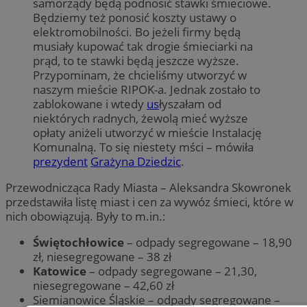
samorządy będą podnosić stawki śmieciowe.
Będziemy też ponosić koszty ustawy o
elektromobilności. Bo jeżeli firmy będą
musiały kupować tak drogie śmieciarki na
prąd, to te stawki będą jeszcze wyższe.
Przypominam, że chcieliśmy utworzyć w
naszym mieście RIPOK-a. Jednak zostało to
zablokowane i wtedy
us
łyszałam od
niektórych radnych, żewolą mieć wyższe
opłaty aniżeli utworzyć w mieście Instalację
Komunalną. To się niestety mści – mówiła
prezydent
Grażyna Dziedzic
.
Przewodnicząca Rady Miasta – Aleksandra Skowronek
przedstawiła listę miast i cen za wywóz śmieci, które w
nich obowiązują. Były to m.in.:
Świętochłowice
– odpady segregowane – 18,90
zł, niesegregowane – 38 zł
Katowice
– odpady segregowane – 21,30,
niesegregowane – 42,60 zł
Siemianowice Śląskie – odpady segregowane –