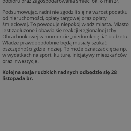
odbioru oraz zagospodarowania śmieci ok. 8 mln zł.
Podsumowując, radni nie zgodzili się na wzrost podatku
QeSessID
rudaslaska.com.pl
1 rok
od nieruchomości, opłaty targowej oraz opłaty
śmieciowej. To powoduje niepokój władz miasta. Miasto
jest zadłużone i obawia się reakcji Regionalnej Izby
Obrachunkowej w momencie „niedomknięcia” budżetu.
MvSessID
rudaslaska.com.pl
1 rok
Władze prawdopodobnie będą musiały szukać
oszczędności gdzie indziej. To może oznaczać cięcia np.
w wydatkach na sport, kulturę, inicjatywy mieszkańców
msToken
.tiktok.com
1 tydzień 
oraz inwestycje.
Kolejna sesja rudzkich radnych odbędzie się 28
listopada br.
Pol