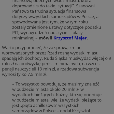
finansową obecnych władz miasta, która
doprowadziła do takiej sytuacji”. Szanowni
Państwo ta trudna sytuacja finansowa
dotyczy wszystkich samorządów w Polsce, a
spowodowana jest tym, że w tym roku
zostały zmienione ustawy dotyczące podatku
PIT, wynagrodzeń nauczycieli i płacy
minimalnej –
mówił
Krzysztof Mejer
.
Warto przypomnieć, że za sprawą zmian
wprowadzonych przez Rząd rosną wydatki miast i
spadają ich dochody. Ruda Śląska musiwydać więcej o 9
mln zł na podwyżkę pensji minimalnych, na wzrost
pensji nauczycieli 19 mln zł, a rządowa subwencja
wynosi tylko 7,5 mln zł.
– To wszystko powoduje, że musimy znaleźć
w budżecie miasta około 20 mln zł w
wydatkach bieżących. Każdy, kto się orientuje
w budżecie miasta, wie, że wydatki bieżące to
jest „pięta achillesowa” wszystkich
samorządów w Polsce – dodał Krzysztof