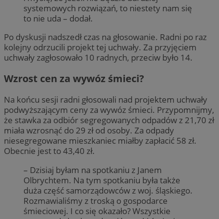
systemowych rozwiązań, to niestety nam się
to nie uda – dodał.
Po dyskusji nadszedł czas na głosowanie. Radni po raz
kolejny odrzucili projekt tej uchwały. Za przyjęciem
uchwały zagłosowało 10 radnych, przeciw było 14.
Wzrost cen za wywóz śmieci?
Na końcu sesji radni głosowali nad projektem uchwały
podwyższającym ceny za wywóz śmieci. Przypomnijmy,
że stawka za odbiór segregowanych odpadów z 21,70 zł
miała wzrosnąć do 29 zł od osoby. Za odpady
niesegregowane mieszkaniec miałby zapłacić 58 zł.
Obecnie jest to 43,40 zł.
– Dzisiaj byłam na spotkaniu z Janem
Olbrychtem. Na tym spotkaniu była także
duża część samorządowców z woj. śląskiego.
Rozmawialiśmy z troską o gospodarce
śmieciowej. I co się okazało? Wszystkie