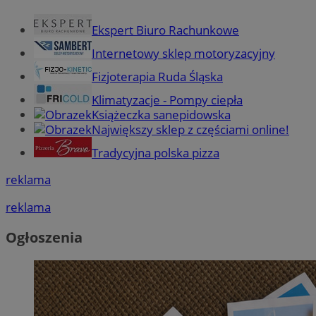
Ekspert Biuro Rachunkowe
Internetowy sklep motoryzacyjny
Fizjoterapia Ruda Śląska
Klimatyzacje - Pompy ciepła
Książeczka sanepidowska
Największy sklep z częściami online!
Tradycyjna polska pizza
reklama
reklama
Ogłoszenia