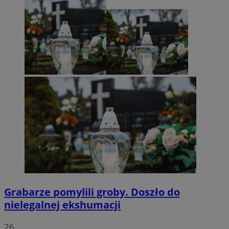
Grabarze pomylili groby. Doszło do
nielegalnej ekshumacji
26