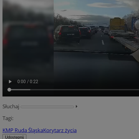
Słuchaj
⏵︎
Tagi:
KMP Ruda Śląska
Korytarz życia
Udostępnij