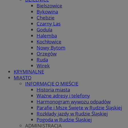
Bielszowice
Bykowina
Chebzie
Czarny Las
Godula
Halemba
Kochłowice
Nowy Bytom
Orzegów
Ruda
Wirek
KRYMINALNE
MIASTO
INFORMACJE O MIEŚCIE
Historia miasta
Ważne adresy i telefony
Harmonogram wywozu odpadów
Parafie i Msze Święte w Rudzie Śląskiej
Rozkłady jazdy w Rudzie Śląskiej
Pogoda w Rudzie Śląskiej
ADMINISTRACJA