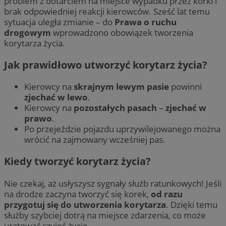
problem z dotarciem na miejsce wypadku przez korki i
brak odpowiedniej reakcji kierowców. Sześć lat temu
sytuacja uległa zmianie – do
Prawa o ruchu
drogowym
wprowadzono obowiązek tworzenia
korytarza życia.
Jak prawidłowo utworzyć korytarz życia?
Kierowcy na
skrajnym lewym pasie
powinni
zjechać w lewo
.
Kierowcy na
pozostałych pasach
–
zjechać w
prawo
.
Po przejeździe pojazdu uprzywilejowanego można
wrócić na zajmowany wcześniej pas.
Kiedy tworzyć korytarz życia?
Nie czekaj, aż usłyszysz sygnały służb ratunkowych! Jeśli
na drodze zaczyna tworzyć się korek,
od razu
przygotuj się do utworzenia korytarza
. Dzięki temu
służby szybciej dotrą na miejsce zdarzenia, co może
uratować czyjeś życie.