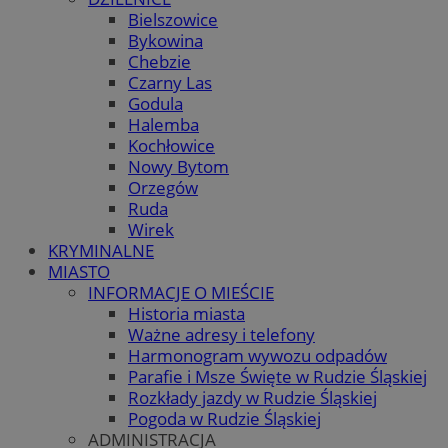
Bielszowice
Bykowina
Chebzie
Czarny Las
Godula
Halemba
Kochłowice
Nowy Bytom
Orzegów
Ruda
Wirek
KRYMINALNE
MIASTO
INFORMACJE O MIEŚCIE
Historia miasta
Ważne adresy i telefony
Harmonogram wywozu odpadów
Parafie i Msze Święte w Rudzie Śląskiej
Rozkłady jazdy w Rudzie Śląskiej
Pogoda w Rudzie Śląskiej
ADMINISTRACJA