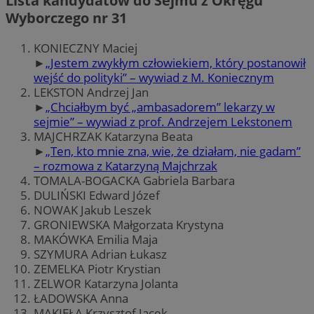
Lista kandydatów do Sejmu z Okręgu
Wyborczego nr 31
KONIECZNY Maciej
►
„Jestem zwykłym człowiekiem, który postanowił
wejść do polityki” – wywiad z M. Koniecznym
LEKSTON Andrzej Jan
►
„Chciałbym być „ambasadorem” lekarzy w
sejmie” – wywiad z prof. Andrzejem Lekstonem
MAJCHRZAK Katarzyna Beata
►
„Ten, kto mnie zna, wie, że działam, nie gadam”
– rozmowa z Katarzyną Majchrzak
TOMALA-BOGACKA Gabriela Barbara
DULIŃSKI Edward Józef
NOWAK Jakub Leszek
GRONIEWSKA Małgorzata Krystyna
MAKÓWKA Emilia Maja
SZYMURA Adrian Łukasz
ZEMELKA Piotr Krystian
ZELWOR Katarzyna Jolanta
ŁADOWSKA Anna
MAKIEŁA Krzysztof Jacek