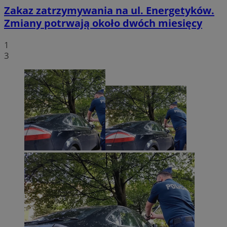
Zakaz zatrzymywania na ul. Energetyków.
Zmiany potrwają około dwóch miesięcy
1
3