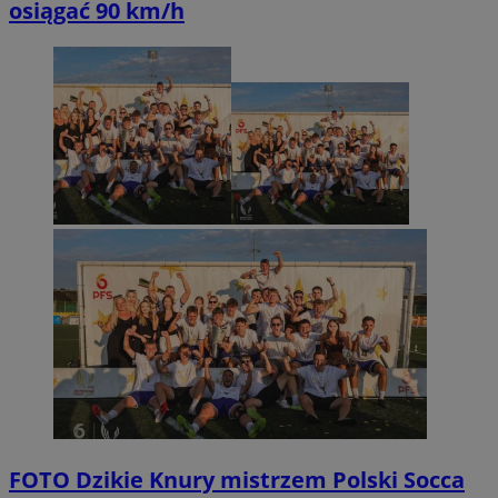
osiągać 90 km/h
FOTO
Dzikie Knury mistrzem Polski Socca