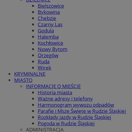
Bielszowice
Bykowina
Chebzie
Czarny Las
Godula
Halemba
Kochłowice
Nowy Bytom
Orzegów
Ruda
Wirek
KRYMINALNE
MIASTO
INFORMACJE O MIEŚCIE
Historia miasta
Ważne adresy i telefony
Harmonogram wywozu odpadów
Parafie i Msze Święte w Rudzie Śląskiej
Rozkłady jazdy w Rudzie Śląskiej
Pogoda w Rudzie Śląskiej
ADMINISTRACJA