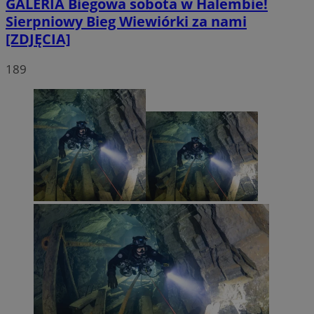
GALERIA
Biegowa sobota w Halembie!
Sierpniowy Bieg Wiewiórki za nami
[ZDJĘCIA]
189