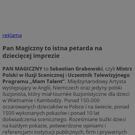
reklama
Pan Magiczny to istna petarda na
dziecięcej imprezie
PAN MAGICZNY
to
Sebastian Grabowski
, czyli
Mistrz
Polski w Iluzji Scenicznej
i
Uczestnik Telewizyjnego
Programu „Mam Talent”
. Międzynarodowy Artysta
występujący w Anglii, Niemczech oraz jedyny polski
iluzjonista, który miał tournée iluzjonistyczne dla dzieci
w Wietnamie i Kambodży. Ponad 150.000
oczarowanych dzieciaków w Polsce i na świecie, ponad
1500 wykonanych pokazów i ponad 10 lat
doświadczenia scenicznego. Roześmiane buźki dzieci
na każdym pokazie, potwierdzone opiniami i
referencjami instytucji publicznych, firm i prywatnych