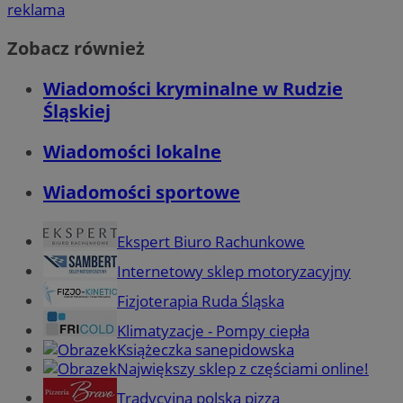
reklama
Zobacz również
Wiadomości kryminalne w Rudzie
Śląskiej
Wiadomości lokalne
Wiadomości sportowe
Ekspert Biuro Rachunkowe
Internetowy sklep motoryzacyjny
Fizjoterapia Ruda Śląska
Klimatyzacje - Pompy ciepła
Książeczka sanepidowska
Największy sklep z częściami online!
Tradycyjna polska pizza