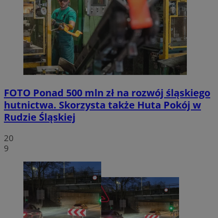
FOTO
Ponad 500 mln zł na rozwój śląskiego
hutnictwa. Skorzysta także Huta Pokój w
Rudzie Śląskiej
20
9