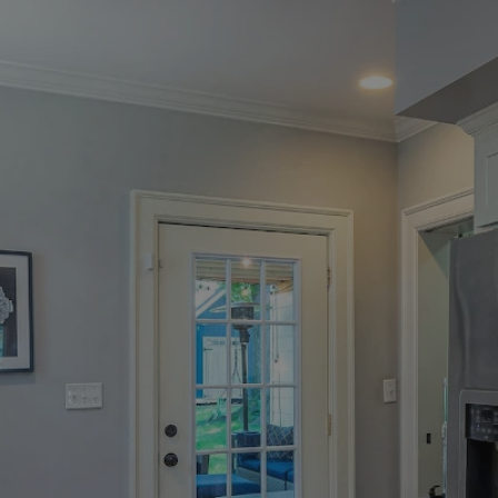
rudaslaska.com.pl
1 rok
Ten plik cookie przechowuje iden
rudaslaska.com.pl
1 rok
Ten plik cookie przechowuje iden
rudaslaska.com.pl
1 rok
Ten plik cookie przechowuje iden
.tiktok.com
1 tydzień 3 dni
Ten plik cookie jest używany do
uwierzytelniania i bezpieczeństw
użytkownicy pozostają zalogowan
zabezpieczone, jak poruszać się 
internetową lub interakcji z jej u
30 minut
Ten plik cookie służy do rozróżn
Cloudflare Inc.
Jest to korzystne dla strony int
.x.com
umożliwia tworzenie ważnych r
korzystania z jej witryny interne
29 minut 59
Ten plik cookie służy do rozróżn
Cloudflare Inc.
sekund
Jest to korzystne dla strony int
.twitter.com
umożliwia tworzenie ważnych r
korzystania z jej witryny interne
Polityce prywatności Google
METADATA
5 miesięcy 4
Ten plik cookie jest używany d
YouTube
tygodnie
zgody użytkownika i wyboru pry
.youtube.com
interakcji z witryną. Rejestruje 
zgody odwiedzającego na różne p
ustawienia prywatności, zapewni
preferencje zostaną uhonorowan
sesjach.
nt
4 tygodnie 2 dni
Ten plik cookie jest używany pr
CookieScript