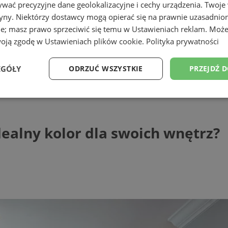
wać precyzyjne dane geolokalizacyjne i cechy urządzenia. Twoje
tryny. Niektórzy dostawcy mogą opierać się na prawnie uzasadnio
ie; masz prawo sprzeciwić się temu w
Ustawieniach reklam
. Może
woją zgodę w
Ustawieniach plików cookie
.
Polityka prywatności
EGÓŁY
ODRZUĆ WSZYSTKIE
PRZEJDŹ 
y kolor dla swoich wnętrz?
Wydajność
Targetowanie
Funkcjonalność
Ni
ealny kolor dla swoich wnętrz?
ezbędne
Wydajność
Targetowanie
Funkcjonalność
Niesklasyfikow
ie umożliwiają korzystanie z podstawowych funkcji strony internetowej, takich jak log
Bez niezbędnych plików cookie nie można prawidłowo korzystać ze strony internetowe
Provider
/
Okres
Opis
Domena
przechowywania