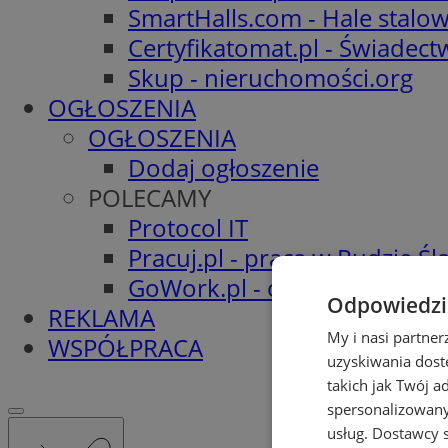
SmartHalls.com - Hale stalo
Certyfikatomat.pl - Świadec
Skup - nieruchomości.org
OGŁOSZENIA
OGŁOSZENIA
Dodaj ogłoszenie
POLECAMY
Protocol IT
Pracuj.pl - praca w Rudzie Ślą
GoWork.pl - oferty pracy
Odpowiedzia
REKLAMA
My i nasi partne
WSPÓŁPRACA
uzyskiwania dost
takich jak Twój a
spersonalizowanyc
usług.
Dostawcy s