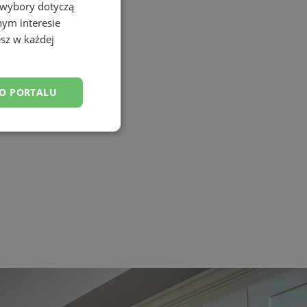
 wybory dotyczą
nym interesie
sz w każdej
DO PORTALU
esklasyfikowane
ane
owanie użytkownika i
j.