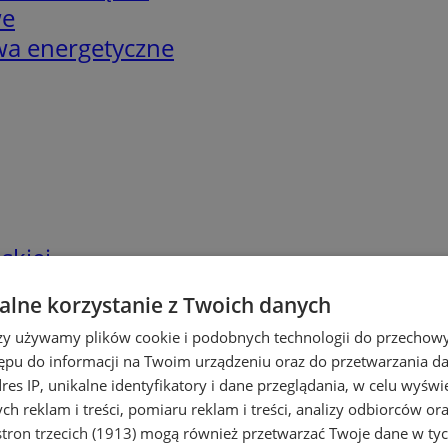
we
twa energetyczne
skiej
lne korzystanie z Twoich danych
rzy używamy plików cookie i podobnych technologii do przechow
ępu do informacji na Twoim urządzeniu oraz do przetwarzania 
dres IP, unikalne identyfikatory i dane przeglądania, w celu wyświ
h reklam i treści, pomiaru reklam i treści, analizy odbiorców or
tron trzecich (1913)
mogą również przetwarzać Twoje dane w tych