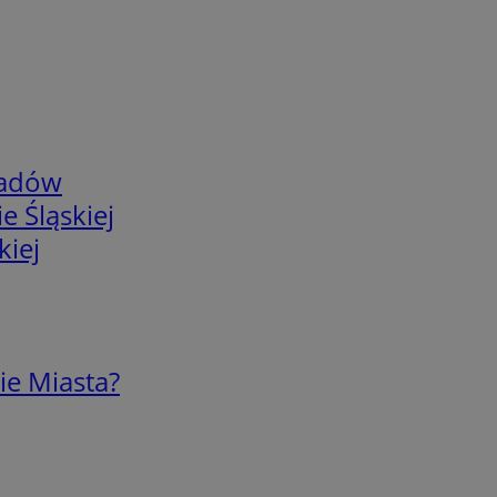
adów
e Śląskiej
kiej
ie Miasta?