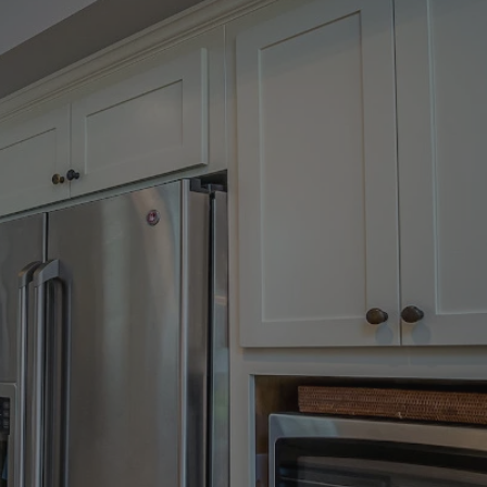
tyfikator sesji.
tyfikator sesji.
tyfikator sesji.
 celów
a, zapewniając, że
i, a ich dane są
przez witrynę
sług.
iania ludzi i botów.
ernetowej, ponieważ
aportów na temat
towej.
iania ludzi i botów.
ernetowej, ponieważ
aportów na temat
towej.
o przechowywania
watności dla ich
dane dotyczące
olityki i
ając, że ich
e w przyszłych
zez usługę Cookie-