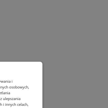
ywania i
danych osobowych,
etlania
az ulepszania
 i innych celach,