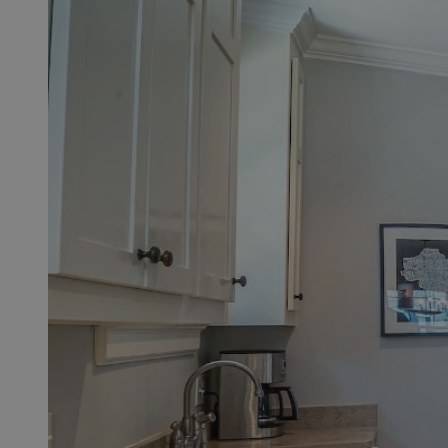
SessID
QeSessID
MvSessID
msToken
__cf_bm
__cf_bm
VISITOR_PRIVACY_
CookieScriptConse