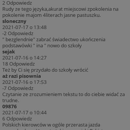
2
Odpowiedz
Rudy ze tego języka,akurat miejscowi zpokolenia na
pokolenie majom 4literach jasne pastuszku.
sloneczny
2021-07-17 o 13:48
-2
Odpowiedz
" bezglendnie" zabrać świadectwo ukończenia
podstawówki " ina " nowo do szkoły
sejak
2021-07-16 o 14:27
18
Odpowiedz
Też by Ci się przydało do szkoły wrócić
aż razi pisownia
2021-07-16 o 17:53
-7
Odpowiedz
Czytanie ze zrozumieniem tekstu to do ciebie widać za
trudne.
09876
2021-07-17 o 10:44
6
Odpowiedz
Polskich kierowców w ogóle przerasta jazda