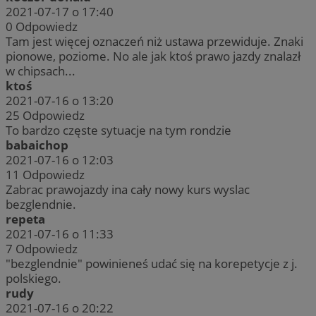
2021-07-17 o 17:40
0
Odpowiedz
Tam jest więcej oznaczeń niż ustawa przewiduje. Znaki
pionowe, poziome. No ale jak ktoś prawo jazdy znalazł
w chipsach...
ktoś
2021-07-16 o 13:20
25
Odpowiedz
To bardzo częste sytuacje na tym rondzie
babaichop
2021-07-16 o 12:03
11
Odpowiedz
Zabrac prawojazdy ina cały nowy kurs wyslac
bezglendnie.
repeta
2021-07-16 o 11:33
7
Odpowiedz
"bezglendnie" powinieneś udać się na korepetycje z j.
polskiego.
rudy
2021-07-16 o 20:22