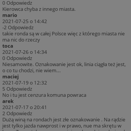
0
Odpowiedz
Kierowca chyba z innego miasta.
mario
2021-07-25 o 14:42
-2
Odpowiedz
takie ronda są w całej Polsce więc z którego miasta nie
ma nic do rzeczy
toca
2021-07-26 o 14:34
0
Odpowiedz
Niesamowite. Oznakowanie jest ok, linia ciągła też jest,
o co tu chodzi, nie wiem...
maciej
2021-07-19 o 12:32
5
Odpowiedz
No i tu jest cenzura komuna powraca
arek
2021-07-17 o 20:41
2
Odpowiedz
Dużą winą na rondach jest złe oznakowanie . Na rądzie
jest tylko jazda nawprost i w prawo, nue ma skrętu w