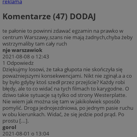
reklama
Komentarze (47)
DODAJ
te pałonie to powinni zdawać egzamin na prawko w
centrum Warszawy,szans nie mają żadnych,chyba żeby
wstrzymaliby tam cały ruch
nje warszawiok
2021-08-08 o 12:43
1
Odpowiedz
Dziękujmy losowi, że taka głupota nie skończyła się
poważniejszymi konsekwencjami. Nikt nie zginął.a a co
by było gdyby ktoś szedł przez przejście? Każdy robi
błędy, ale to co widać na tych filmach to karygodne. O
dziwo takie sytuacje są tylko od strony Westerplatte.
Nie wiem jak można się tam w jakikolwiek sposób
pomylić. Droga jednojezdniowa, po jednym pasie ruchu
w obu kierunkach. Widać, że się jedzie pod prąd. Po
prostu [...].
gorol
2021-08-01 o 13:04