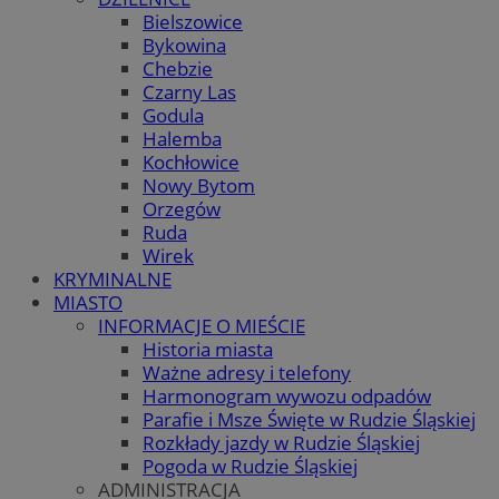
Bielszowice
Bykowina
Chebzie
Czarny Las
Godula
Halemba
Kochłowice
Nowy Bytom
Orzegów
Ruda
Wirek
KRYMINALNE
MIASTO
INFORMACJE O MIEŚCIE
Historia miasta
Ważne adresy i telefony
Harmonogram wywozu odpadów
Parafie i Msze Święte w Rudzie Śląskiej
Rozkłady jazdy w Rudzie Śląskiej
Pogoda w Rudzie Śląskiej
ADMINISTRACJA