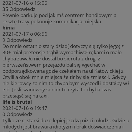
2021-07-16 o 15:05
35
Odpowiedz
Pewnie parkuje pod jakimś centrem handlowym a
resztę trasy pokonuje komunikacja miejska
binia
2021-07-17 o 06:56
9
Odpowiedz
Do mnie ostatnio stary dziad( dotyczy się tylko jego) z
80+ miał pretensje trąbił wymachiwał rękami o mało
chyba zawału nie dostał bo sierota z drogi z
pierwszeństwem przejazdu bał się wjechać w
podporządkowaną gdzie czekałem na ul Katowickiej z
Otylii a obok mnie miejsca że tir by się zmieścił. Gdyby
nie kierowcy za nim to chyba bym wyszedł i dostałby w ł
e b. Jeśli szanowny senior to czyta to chyba czas
przesiąść się na taxi.
life is brutal
2021-07-16 o 19:47
0
Odpowiedz
Tylko ze ci starsi dużo lepiej jeżdzą niż ci młodzi. Gdzie u
młodych jest brawura idiotyzm i brak doświadczenia i