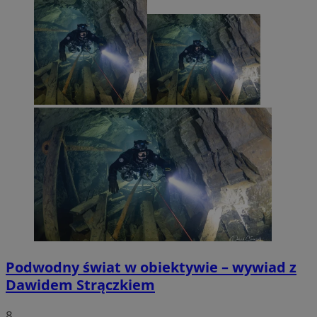
Podwodny świat w obiektywie – wywiad z
Dawidem Strączkiem
8