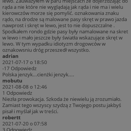
lewo. Zauważyłem w paru miejscach ze dojerzdzając do
rąda a nie które nie wyglądają jak rąda i nie ma i wielu
kierowczów morze się pomylić. oznakowania znaku
rądo, na drodze są malowane pasy skręt w prawo jazda
nawprost i skręt w lewo, jest to nie dopuszczalne .
Spodkałem rondo gdzie pasy były namalowane na skret
w lewo i mało jeszcze były światła wskazujące skręt w
lewo. W tym wypadku idiotyzm drogowców w
oznakowsniu dróg przeszedł wszystko.
adrian
2021-07-17 o 18:50
-17
Odpowiedz
Polska jenzyk...cienżki jenzyk....
mobutu
2021-08-08 o 12:46
1
Odpowiedz
Niezła prowokacja. Szkoda że niewielu ją zrozumiało.
Zamiast tego wszyscy szydzą z Twojego postu jakbyś
pisał i myślał jak w treści.
robertt
2021-07-20 o 07:58
3
Odpowiedz