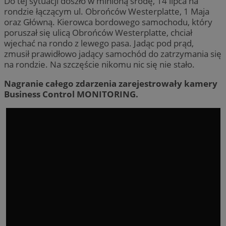
Do tej sytuacji doszło w minioną środę, 14 lipca na
rondzie łączącym ul. Obrońców Westerplatte, 1 Maja
oraz Główną. Kierowca bordowego samochodu, który
poruszał się ulicą Obrońców Westerplatte, chciał
wjechać na rondo z lewego pasa. Jadąc pod prąd,
zmusił prawidłowo jadący samochód do zatrzymania się
na rondzie. Na szczęście nikomu nic się nie stało.
Nagranie całego zdarzenia zarejestrowały kamery
Business Control MONITORING.