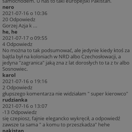
samochodem. U nas to taki europejski Pakistan.
nero
2021-07-16 o 10:36
20
Odpowiedz
Gorzej Azja k ...
he, he
2021-07-17 o 09:55
4
Odpowiedz
No można to tak podsumować, ale jedynie kiedy ktoś za
bajtla był na koloniach w NRD albo Czechosłowacji, a
jedyna "zagranica" jaką zna z lat dorosłych to ta z tv albo
Sosnowiec.
karol
2021-07-16 o 19:16
2
Odpowiedz
głupszego komentarza nie widziałam " super kierowco"
rudzianka
2021-07-16 o 13:07
-13
Odpowiedz
się czepiosz, fajnie elegancko wykręcił, a odpowiedź
zawsze ta sama " a komu to przeszkadza" hehe
pakistan