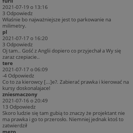
furii
2021-07-19 o 13:16
3
Odpowiedz
Właśnie bo najważniejsze jest to parkowanie na
milimetry.
pl
2021-07-17 o 16:20
3
Odpowiedz
Oj tam.. Gość z Anglii dopiero co przyjechał a Wy się
zaraz czepiacie..
tere
2021-07-17 o 06:09
-4
Odpowiedz
Co to za kierowcy [...]e?. Zabierać prawka i kierować na
kursy doskonalajace!
zniesmaczony
2021-07-16 o 20:49
13
Odpowiedz
Skoro ludzie się tam gubią to znaczy że projektant nie
ma prawka i go to przerosło. Niemniej jednak ktoś to
zatwierdził
mezo