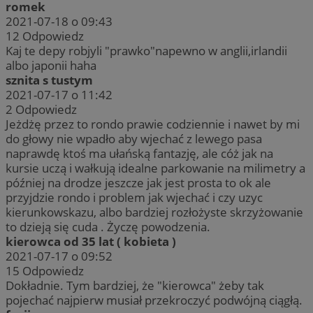
romek
2021-07-18 o 09:43
12
Odpowiedz
Kaj te depy robjyli "prawko"napewno w anglii,irlandii
albo japonii haha
sznita s tustym
2021-07-17 o 11:42
2
Odpowiedz
Jeżdżę przez to rondo prawie codziennie i nawet by mi
do głowy nie wpadło aby wjechać z lewego pasa
naprawdę ktoś ma ułańską fantazję, ale cóż jak na
kursie uczą i wałkują idealne parkowanie na milimetry a
później na drodze jeszcze jak jest prosta to ok ale
przyjdzie rondo i problem jak wjechać i czy uzyc
kierunkowskazu, albo bardziej rozłożyste skrzyżowanie
to dzieją się cuda . Życzę powodzenia.
kierowca od 35 lat ( kobieta )
2021-07-17 o 09:52
15
Odpowiedz
Dokładnie. Tym bardziej, że "kierowca" żeby tak
pojechać najpierw musiał przekroczyć podwójną ciągłą.