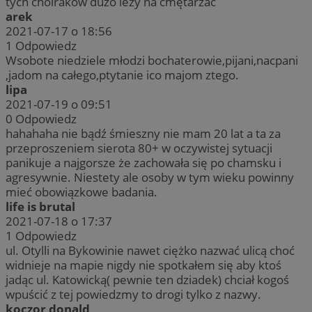
tych choiraków dużo leży na cmętarzac
arek
2021-07-17 o 18:56
1
Odpowiedz
Wsobote niedziele młodzi bochaterowie,pijani,nacpani
,jadom na całego,ptytanie ico majom ztego.
lipa
2021-07-19 o 09:51
0
Odpowiedz
hahahaha nie bądź śmieszny nie mam 20 lat a ta za
przeproszeniem sierota 80+ w oczywistej sytuacji
panikuje a najgorsze że zachowała się po chamsku i
agresywnie. Niestety ale osoby w tym wieku powinny
mieć obowiązkowe badania.
life is brutal
2021-07-18 o 17:37
1
Odpowiedz
ul. Otylli na Bykowinie nawet ciężko nazwać ulicą choć
widnieje na mapie nigdy nie spotkałem się aby ktoś
jadąc ul. Katowicką( pewnie ten dziadek) chciał kogoś
wpuścić z tej powiedzmy to drogi tylko z nazwy.
koczor donald