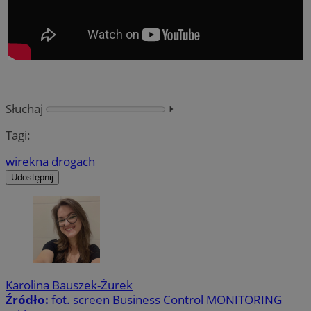
Słuchaj
⏵︎
Tagi:
wirek
na drogach
Udostępnij
Karolina Bauszek-Żurek
Źródło:
fot. screen Business Control MONITORING