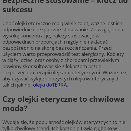
Bezpieczne stosowanie – klucz do
sukcesu
Choć olejki eteryczne mają wiele zalet, ważne jest ich
odpowiednie i bezpieczne stosowanie. Ze względu na
wysoką koncentrację, należy stosować je w
odpowiednich proporcjach i nigdy nie nakładać
bezpośrednio na skórę bez rozcieńczenia. Przed
użyciem warto przeprowadzić test alergiczny. Kobiety
w ciąży, dzieci oraz osoby z chorobami przewlekłymi
powinny skonsultować się z lekarzem przed
rozpoczęciem terapii olejkami eterycznymi. Ważne też,
aby używać wyłącznie czystych olejków eterycznych,
takich jak np.
olejki doTERRA
.
Czy olejki eteryczne to chwilowa
moda?
Wydaje się, że popularność olejków eterycznych to nie
tylko chwilowy trend. Ich korzenie tkwią głęboko w