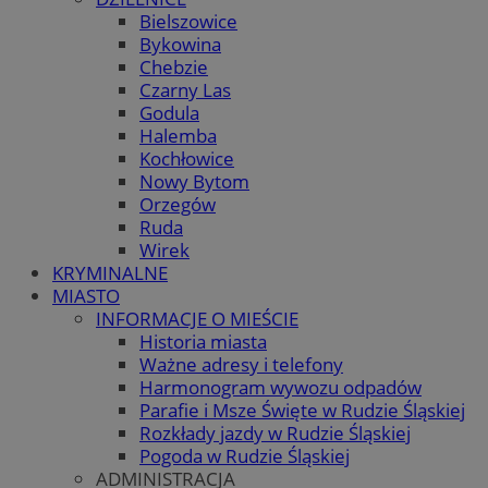
Bielszowice
Bykowina
Chebzie
Czarny Las
Godula
Halemba
Kochłowice
Nowy Bytom
Orzegów
Ruda
Wirek
KRYMINALNE
MIASTO
INFORMACJE O MIEŚCIE
Historia miasta
Ważne adresy i telefony
Harmonogram wywozu odpadów
Parafie i Msze Święte w Rudzie Śląskiej
Rozkłady jazdy w Rudzie Śląskiej
Pogoda w Rudzie Śląskiej
ADMINISTRACJA