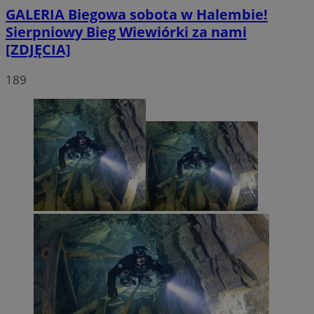
GALERIA
Biegowa sobota w Halembie!
Sierpniowy Bieg Wiewiórki za nami
[ZDJĘCIA]
189