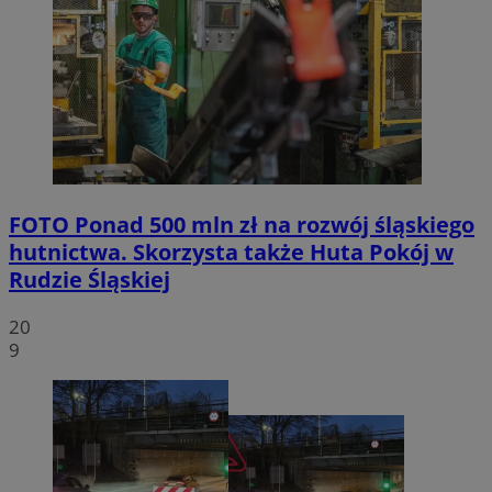
FOTO
Ponad 500 mln zł na rozwój śląskiego
hutnictwa. Skorzysta także Huta Pokój w
Rudzie Śląskiej
20
9