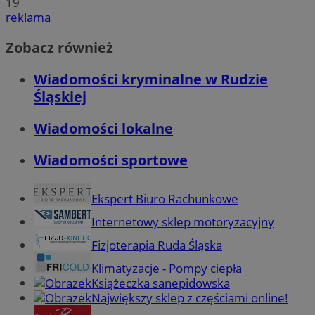
19
reklama
Zobacz również
Wiadomości kryminalne w Rudzie
Śląskiej
Wiadomości lokalne
Wiadomości sportowe
Ekspert Biuro Rachunkowe
Internetowy sklep motoryzacyjny
Fizjoterapia Ruda Śląska
Klimatyzacje - Pompy ciepła
Książeczka sanepidowska
Największy sklep z częściami online!