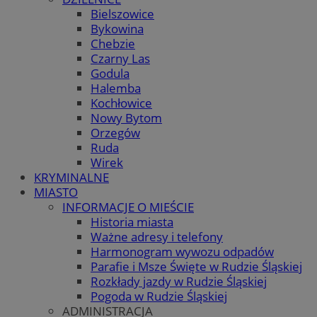
Bielszowice
Bykowina
Chebzie
Czarny Las
Godula
Halemba
Kochłowice
Nowy Bytom
Orzegów
Ruda
Wirek
KRYMINALNE
MIASTO
INFORMACJE O MIEŚCIE
Historia miasta
Ważne adresy i telefony
Harmonogram wywozu odpadów
Parafie i Msze Święte w Rudzie Śląskiej
Rozkłady jazdy w Rudzie Śląskiej
Pogoda w Rudzie Śląskiej
ADMINISTRACJA