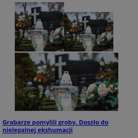
Grabarze pomylili groby. Doszło do
nielegalnej ekshumacji