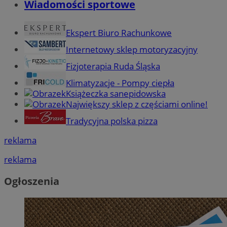
Wiadomości sportowe
Ekspert Biuro Rachunkowe
Internetowy sklep motoryzacyjny
Fizjoterapia Ruda Śląska
Klimatyzacje - Pompy ciepła
Książeczka sanepidowska
Największy sklep z częściami online!
Tradycyjna polska pizza
reklama
reklama
Ogłoszenia