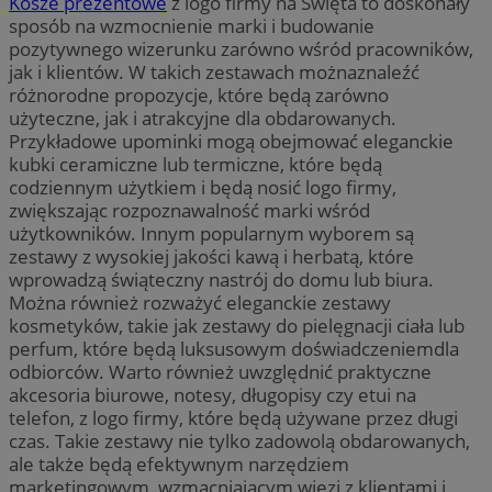
Kosze prezentowe
z logo firmy na Święta to doskonały
sposób na wzmocnienie marki i budowanie
pozytywnego wizerunku zarówno wśród pracowników,
jak i klientów. W takich zestawach możnaznaleźć
różnorodne propozycje, które będą zarówno
użyteczne, jak i atrakcyjne dla obdarowanych.
Przykładowe upominki mogą obejmować eleganckie
kubki ceramiczne lub termiczne, które będą
codziennym użytkiem i będą nosić logo firmy,
zwiększając rozpoznawalność marki wśród
użytkowników. Innym popularnym wyborem są
zestawy z wysokiej jakości kawą i herbatą, które
wprowadzą świąteczny nastrój do domu lub biura.
Można również rozważyć eleganckie zestawy
kosmetyków, takie jak zestawy do pielęgnacji ciała lub
perfum, które będą luksusowym doświadczeniemdla
odbiorców. Warto również uwzględnić praktyczne
akcesoria biurowe, notesy, długopisy czy etui na
telefon, z logo firmy, które będą używane przez długi
czas. Takie zestawy nie tylko zadowolą obdarowanych,
ale także będą efektywnym narzędziem
marketingowym, wzmacniającym więzi z klientami i