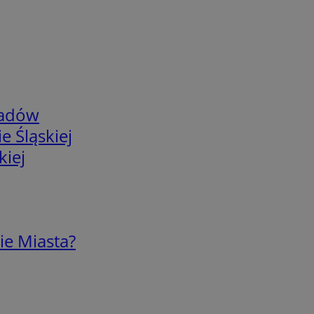
adów
e Śląskiej
kiej
ie Miasta?