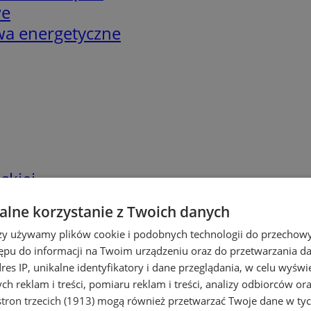
we
twa energetyczne
skiej
lne korzystanie z Twoich danych
rzy używamy plików cookie i podobnych technologii do przechow
ępu do informacji na Twoim urządzeniu oraz do przetwarzania 
dres IP, unikalne identyfikatory i dane przeglądania, w celu wyświ
h reklam i treści, pomiaru reklam i treści, analizy odbiorców or
tron trzecich (1913)
mogą również przetwarzać Twoje dane w tych