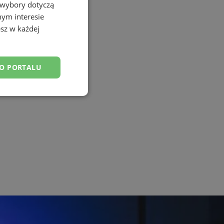
 wybory dotyczą
nym interesie
sz w każdej
DO PORTALU
esklasyfikowane
ane
owanie użytkownika i
j.