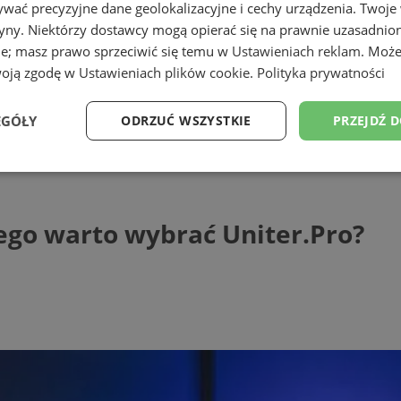
wać precyzyjne dane geolokalizacyjne i cechy urządzenia. Twoje
tryny. Niektórzy dostawcy mogą opierać się na prawnie uzasadnio
ie; masz prawo sprzeciwić się temu w
Ustawieniach reklam
. Może
woją zgodę w
Ustawieniach plików cookie
.
Polityka prywatności
EGÓŁY
ODRZUĆ WSZYSTKIE
PRZEJDŹ 
warto wybrać Uniter.Pro?
Wydajność
Targetowanie
Funkcjonalność
Ni
ego warto wybrać Uniter.Pro?
ezbędne
Wydajność
Targetowanie
Funkcjonalność
Niesklasyfikow
ie umożliwiają korzystanie z podstawowych funkcji strony internetowej, takich jak log
Bez niezbędnych plików cookie nie można prawidłowo korzystać ze strony internetowe
Provider
/
Okres
Opis
Domena
przechowywania