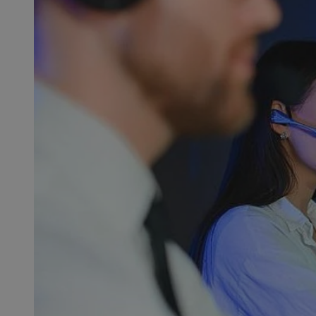
SessID
QeSessID
MvSessID
msToken
__cf_bm
__cf_bm
VISITOR_PRIVACY_
CookieScriptConse