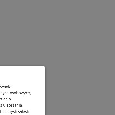
ywania i
danych osobowych,
etlania
az ulepszania
 i innych celach,