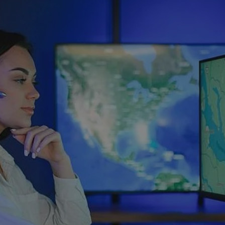
rudaslaska.com.pl
1 rok
Ten plik cookie przechowuje iden
rudaslaska.com.pl
1 rok
Ten plik cookie przechowuje iden
rudaslaska.com.pl
1 rok
Ten plik cookie przechowuje iden
.tiktok.com
1 tydzień 3 dni
Ten plik cookie jest używany do
uwierzytelniania i bezpieczeństw
użytkownicy pozostają zalogowan
zabezpieczone, jak poruszać się 
internetową lub interakcji z jej u
30 minut
Ten plik cookie służy do rozróżn
Cloudflare Inc.
Jest to korzystne dla strony int
.x.com
umożliwia tworzenie ważnych r
korzystania z jej witryny interne
29 minut 59
Ten plik cookie służy do rozróżn
Cloudflare Inc.
sekund
Jest to korzystne dla strony int
.twitter.com
umożliwia tworzenie ważnych r
korzystania z jej witryny interne
Polityce prywatności Google
METADATA
5 miesięcy 4
Ten plik cookie jest używany d
YouTube
tygodnie
zgody użytkownika i wyboru pry
.youtube.com
interakcji z witryną. Rejestruje 
zgody odwiedzającego na różne p
ustawienia prywatności, zapewni
preferencje zostaną uhonorowan
sesjach.
nt
4 tygodnie 2 dni
Ten plik cookie jest używany pr
CookieScript