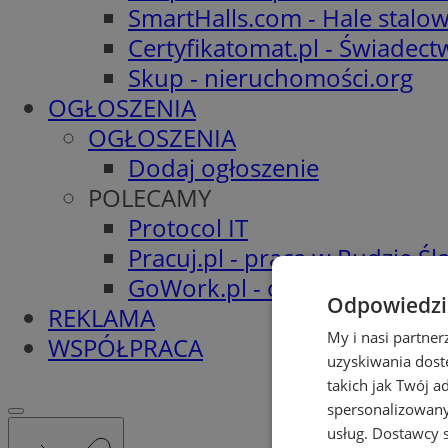
SmartHalls.com - Hale stalo
Certyfikatomat.pl - Świadec
Skup - nieruchomości.org
OGŁOSZENIA
OGŁOSZENIA
Dodaj ogłoszenie
POLECAMY
Protocol IT
Pracuj.pl - praca w Rudzie Ślą
GoWork.pl - oferty pracy
Odpowiedzia
REKLAMA
My i nasi partne
WSPÓŁPRACA
uzyskiwania dost
takich jak Twój a
spersonalizowanyc
usług.
Dostawcy s