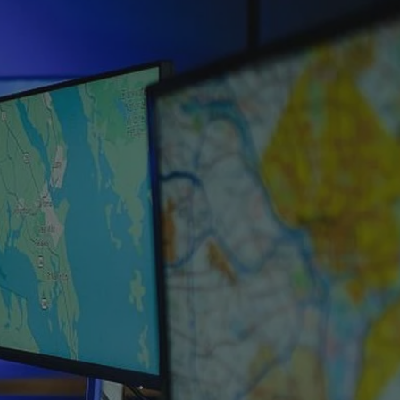
tyfikator sesji.
tyfikator sesji.
tyfikator sesji.
 celów
a, zapewniając, że
i, a ich dane są
przez witrynę
sług.
iania ludzi i botów.
ernetowej, ponieważ
aportów na temat
towej.
iania ludzi i botów.
ernetowej, ponieważ
aportów na temat
towej.
o przechowywania
watności dla ich
dane dotyczące
olityki i
ając, że ich
e w przyszłych
zez usługę Cookie-