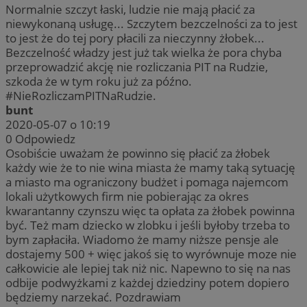
Normalnie szczyt łaski, ludzie nie mają płacić za
niewykonaną usługę... Szczytem bezczelności za to jest
to jest że do tej pory płacili za nieczynny żłobek...
Bezczelność władzy jest już tak wielka że pora chyba
przeprowadzić akcję nie rozliczania PIT na Rudzie,
szkoda że w tym roku już za późno.
#NieRozliczamPITNaRudzie.
bunt
2020-05-07 o 10:19
0
Odpowiedz
Osobiście uważam że powinno się płacić za żłobek
każdy wie że to nie wina miasta że mamy taką sytuację
a miasto ma ograniczony budżet i pomaga najemcom
lokali użytkowych firm nie pobierając za okres
kwarantanny czynszu więc ta opłata za żłobek powinna
być. Też mam dziecko w zlobku i jeśli byłoby trzeba to
bym zapłaciła. Wiadomo że mamy niższe pensje ale
dostajemy 500 + więc jakoś się to wyrównuje moze nie
całkowicie ale lepiej tak niż nic. Napewno to się na nas
odbije podwyżkami z każdej dziedziny potem dopiero
będziemy narzekać. Pozdrawiam