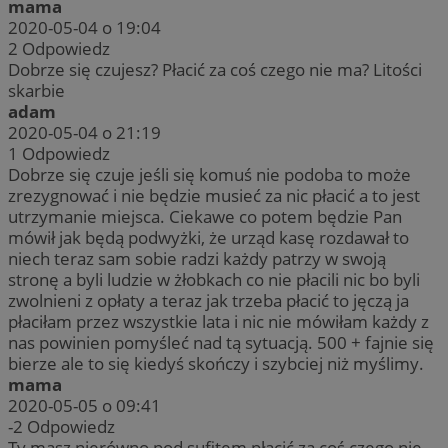
mama
2020-05-04 o 19:04
2
Odpowiedz
Dobrze się czujesz? Płacić za coś czego nie ma? Litości
skarbie
adam
2020-05-04 o 21:19
1
Odpowiedz
Dobrze się czuje jeśli się komuś nie podoba to może
zrezygnować i nie będzie musieć za nic płacić a to jest
utrzymanie miejsca. Ciekawe co potem będzie Pan
mówił jak będą podwyżki, że urząd kasę rozdawał to
niech teraz sam sobie radzi każdy patrzy w swoją
stronę a byli ludzie w żłobkach co nie płacili nic bo byli
zwolnieni z opłaty a teraz jak trzeba płacić to jęczą ja
płaciłam przez wszystkie lata i nic nie mówiłam każdy z
nas powinien pomyśleć nad tą sytuacją. 500 + fajnie się
bierze ale to się kiedyś skończy i szybciej niż myślimy.
mama
2020-05-05 o 09:41
-2
Odpowiedz
Ty masz nierówno pod sufitem,płacić za coś czego nie