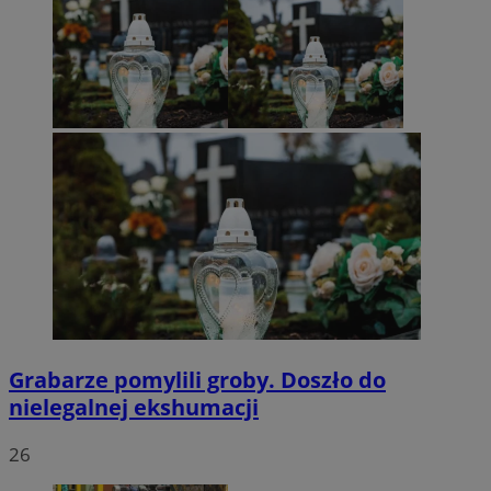
Grabarze pomylili groby. Doszło do
nielegalnej ekshumacji
26