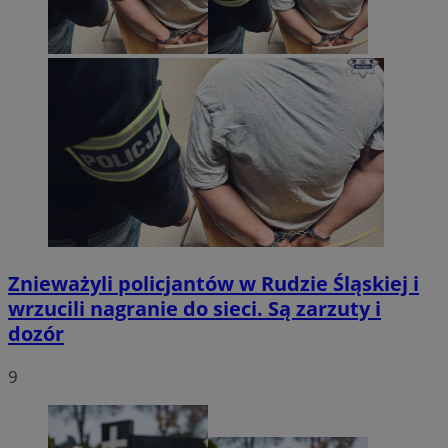
Znieważyli policjantów w Rudzie Śląskiej i
wrzucili nagranie do sieci. Są zarzuty i
dozór
9