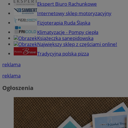
Ekspert Biuro Rachunkowe
Internetowy sklep motoryzacyjny
Fizjoterapia Ruda Śląska
Klimatyzacje - Pompy ciepła
Książeczka sanepidowska
Największy sklep z częściami online!
Tradycyjna polska pizza
reklama
reklama
Ogłoszenia