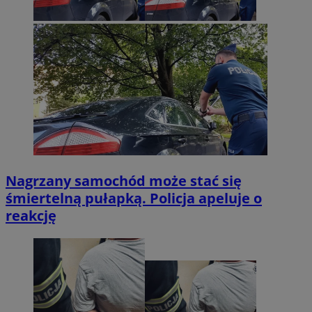
Nagrzany samochód może stać się
śmiertelną pułapką. Policja apeluje o
reakcję