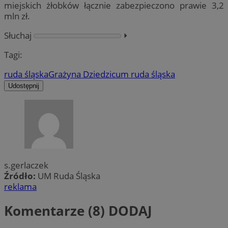
miejskich żłobków łącznie zabezpieczono prawie 3,2
mln zł.
Słuchaj
⏵︎
Tagi:
ruda śląska
Grażyna Dziedzic
um ruda śląska
Udostępnij
s.gerlaczek
Źródło:
UM Ruda Śląska
reklama
Komentarze (8)
DODAJ