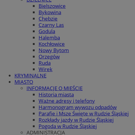
Bielszowice
Bykowina
Chebzie
Czarny Las
Godula
Halemba
Kochłowice
Nowy Bytom
Orzegów
Ruda
Wirek
KRYMINALNE
MIASTO
INFORMACJE O MIEŚCIE
Historia miasta
Ważne adresy i telefony
Harmonogram wywozu odpadów
Parafie i Msze Święte w Rudzie Śląskiej
Rozkłady jazdy w Rudzie Śląskiej
Pogoda w Rudzie Śląskiej
ADMINISTRACJA