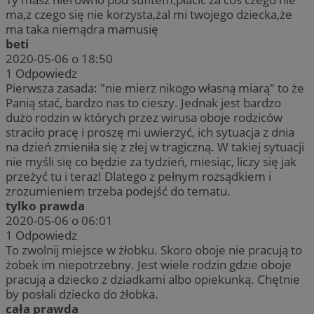
ma,z czego się nie korzysta,żal mi twojego dziecka,że
ma taka niemądra mamusię
beti
2020-05-06 o 18:50
1
Odpowiedz
Pierwsza zasada: "nie mierz nikogo własną miarą" to że
Panią stać, bardzo nas to cieszy. Jednak jest bardzo
dużo rodzin w których przez wirusa oboje rodziców
straciło pracę i proszę mi uwierzyć, ich sytuacja z dnia
na dzień zmieniła się z złej w tragiczną. W takiej sytuacji
nie myśli się co będzie za tydzień, miesiąc, liczy się jak
przeżyć tu i teraz! Dlatego z pełnym rozsądkiem i
zrozumieniem trzeba podejść do tematu.
tylko prawda
2020-05-06 o 06:01
1
Odpowiedz
To zwolnij miejsce w żłobku. Skoro oboje nie pracują to
żobek im niepotrzebny. Jest wiele rodzin gdzie oboje
pracują a dziecko z dziadkami albo opiekunką. Chętnie
by posłali dziecko do żłobka.
cała prawda