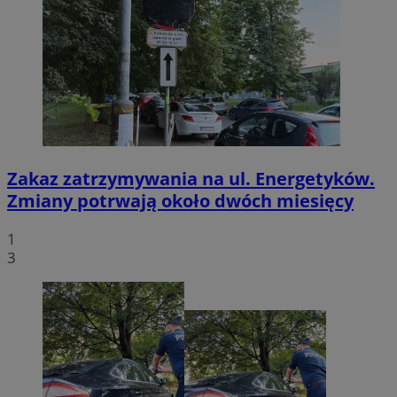
Zakaz zatrzymywania na ul. Energetyków.
Zmiany potrwają około dwóch miesięcy
1
3