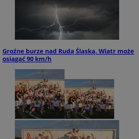
Groźne burze nad Rudą Śląską. Wiatr może
osiągać 90 km/h