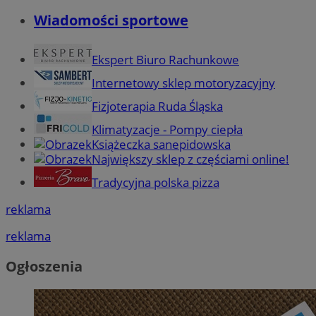
Wiadomości sportowe
Ekspert Biuro Rachunkowe
Internetowy sklep motoryzacyjny
Fizjoterapia Ruda Śląska
Klimatyzacje - Pompy ciepła
Książeczka sanepidowska
Największy sklep z częściami online!
Tradycyjna polska pizza
reklama
reklama
Ogłoszenia