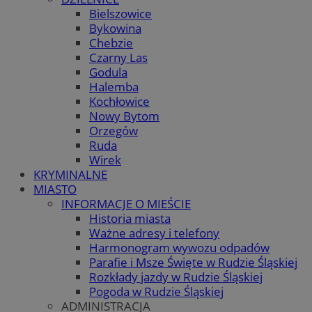
Bielszowice
Bykowina
Chebzie
Czarny Las
Godula
Halemba
Kochłowice
Nowy Bytom
Orzegów
Ruda
Wirek
KRYMINALNE
MIASTO
INFORMACJE O MIEŚCIE
Historia miasta
Ważne adresy i telefony
Harmonogram wywozu odpadów
Parafie i Msze Święte w Rudzie Śląskiej
Rozkłady jazdy w Rudzie Śląskiej
Pogoda w Rudzie Śląskiej
ADMINISTRACJA