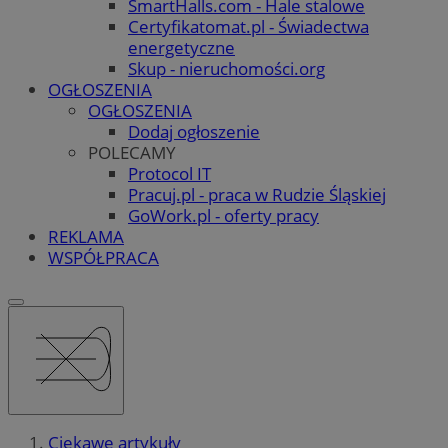
SmartHalls.com - Hale stalowe
Certyfikatomat.pl - Świadectwa
energetyczne
Skup - nieruchomości.org
OGŁOSZENIA
OGŁOSZENIA
Dodaj ogłoszenie
POLECAMY
Protocol IT
Pracuj.pl - praca w Rudzie Śląskiej
GoWork.pl - oferty pracy
REKLAMA
WSPÓŁPRACA
Ciekawe artykuły