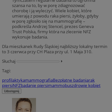
Tymczasem regularne badania to ogromna
szansa na to, by w porę zdiagnozować
chorobę i ją wyleczyć. Wiele kobiet, które
umierają z powodu raka piersi, żyłoby, gdyby
w porę zgłosiło się na mammografię –
podkreśla Andrzej Stencel, prezes Geneva
Trust Polska, firmy która na zlecenie NFZ
wykonuje badania.
Dla mieszkanek Rudy Śląskiej najbliższy lokalny termin
to 3 czerwca przy CH Plaza przy ul. 1 Maja 310.
Słuchaj
⏵︎
Tagi:
profilaktyka
mammografia
Bezpłatne badania
rak
piersi
NFZ
badanie piersi
mammobus
zdrowie kobiet
Udostępnij