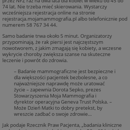
przez NFZ raz na dwa lata dla kobiet w wieku od 45 do
74 lat. Nie trzeba mieć skierowania. Wystarczy
wcześniejsza rejestracja online na stronie
rejestracja.mojamammografia.pl albo telefonicznie pod
numerem 58 767 34 44.
Samo badanie trwa około 5 minut. Organizatorzy
przypominają, że rak piersi jest najczęstszym
nowotworem, z jakim zmagają się kobiety, a wczesne
wykrycie choroby zwiększa szanse na skuteczne
leczenie i powrót do zdrowia.
– Badanie mammograficzne jest bezpieczne i
dla większości pacjentek bezbolesne, a co
najważniejsze naprawdę może uratować
życie – zapewnia Dorota Sepko, prezes
Stowarzyszenia Moja Mammografia i
dyrektor operacyjna Geneva Trust Polska. –
Może Dzień Matki to dobry pretekst, by
wreszcie zadbać o swoje zdrowie…
Jak podaje Rzecznik Praw Pacjenta, „badania kliniczne