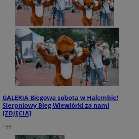
GALERIA
Biegowa sobota w Halembie!
Sierpniowy Bieg Wiewiórki za nami
[ZDJĘCIA]
189