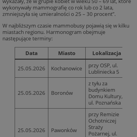
wykazały, że w grupie kobiet w wieku 50 – 69 lat, które
wykonywały mammografię co rok lub co 2 lata,
zmniejszyła się umieralności o 25 – 30 procent”.
W najbliższym czasie mammobusy pojawią się w kilku
miastach regionu. Harmonogram obejmuje
następujące terminy:
Data
Miasto
Lokalizacja
przy OSP, ul.
25.05.2026
Kochanowice
Lubliniecka 5
z tyłu za
budynkiem
25.05.2026
Boronów
Domu Kultury,
ul. Poznańska 1
przy Remizie
Ochotniczej
Straży
25.05.2026
Pawonków
Pożarnej, ul.